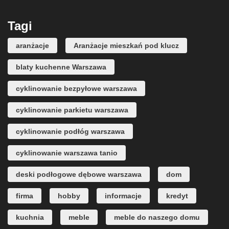
Tagi
aranżacje
Aranżacje mieszkań pod klucz
blaty kuchenne Warszawa
cyklinowanie bezpyłowe warszawa
cyklinowanie parkietu warszawa
cyklinowanie podłóg warszawa
cyklinowanie warszawa tanio
deski podłogowe dębowe warszawa
dom
firma
hobby
informacje
kredyt
kuchnia
meble
meble do naszego domu