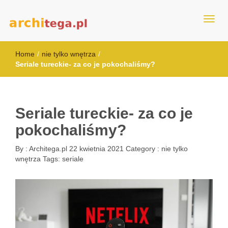
architega.pl
Home
/
nie tylko wnętrza
/
Seriale tureckie- za co je pokochaliśmy?
Seriale tureckie- za co je
pokochaliśmy?
By :
Architega.pl
22 kwietnia 2021
Category :
nie tylko
wnętrza
Tags:
seriale