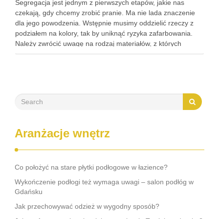
Segregacja jest jednym z pierwszych etapów, jakie nas
czekają, gdy chcemy zrobić pranie. Ma nie lada znaczenie
dla jego powodzenia. Wstępnie musimy oddzielić rzeczy z
podziałem na kolory, tak by uniknąć ryzyka zafarbowania.
Należy zwrócić uwagę na rodzaj materiałów, z których
ubrania są wykonane, by dopasować temperaturę prania i
rodzaj …
Aranżacje wnętrz
Co położyć na stare płytki podłogowe w łazience?
Wykończenie podłogi też wymaga uwagi – salon podłóg w
Gdańsku
Jak przechowywać odzież w wygodny sposób?