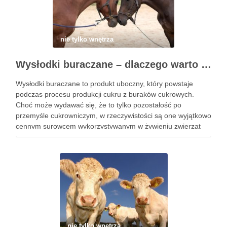
nie tylko wnętrza
Wysłodki buraczane – dlaczego warto je stosować?
Wysłodki buraczane to produkt uboczny, który powstaje
podczas procesu produkcji cukru z buraków cukrowych.
Choć może wydawać się, że to tylko pozostałość po
przemyśle cukrowniczym, w rzeczywistości są one wyjątkowo
cennym surowcem wykorzystywanym w żywieniu zwierząt
gospodarskich, a szczególnie koni. Wysłodki buraczane
zawierają dużą ilość błonnika, który stanowi wartościowy
składnik …
nie tylko wnętrza