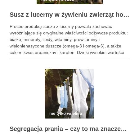
Susz z lucerny w żywieniu zwierząt hodowlanych
Proces produkcji suszu z lucerny pozwala zachować
wyróżniające się oryginalne właściwości odżywcze produktu:
białko, minerały, lipidy, witaminy, prowitaminy i
wielonienasycone tłuszcze (omega-3 i omega-6), a także
cukier, kwas organiczny i karoten. Dzięki wysokiej wartości
pokarmowej susz z lucerny jest idealną karmą dla krów
mlecznych, owiec i kóz, koni, wielbłądów, królików …
nie tylko wnętrza
Segregacja prania – czy to ma znaczenie?