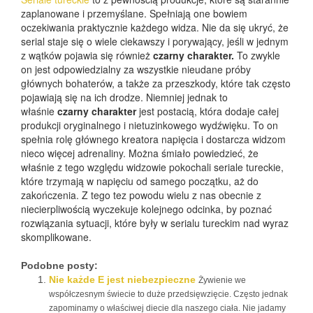
zaplanowane i przemyślane. Spełniają one bowiem
oczekiwania praktycznie każdego widza. Nie da się ukryć, że
serial staje się o wiele ciekawszy i porywający, jeśli w jednym
z wątków pojawia się również
czarny charakter.
To zwykle
on jest odpowiedzialny za wszystkie nieudane próby
głównych bohaterów, a także za przeszkody, które tak często
pojawiają się na ich drodze. Niemniej jednak to
właśnie
czarny charakter
jest postacią, która dodaje całej
produkcji oryginalnego i nietuzinkowego wydźwięku. To on
spełnia rolę głównego kreatora napięcia i dostarcza widzom
nieco więcej adrenaliny. Można śmiało powiedzieć, że
właśnie z tego względu widzowie pokochali seriale tureckie,
które trzymają w napięciu od samego początku, aż do
zakończenia. Z tego tez powodu wielu z nas obecnie z
niecierpliwością wyczekuje kolejnego odcinka, by poznać
rozwiązania sytuacji, które były w serialu tureckim nad wyraz
skomplikowane.
Podobne posty:
Nie każde E jest niebezpieczne
Żywienie we
współczesnym świecie to duże przedsięwzięcie. Często jednak
zapominamy o właściwej diecie dla naszego ciała. Nie jadamy