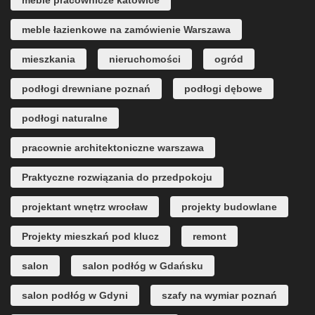
meble pracownicze katowice
meble łazienkowe na zamówienie Warszawa
mieszkania
nieruchomości
ogród
podłogi drewniane poznań
podłogi dębowe
podłogi naturalne
pracownie architektoniczne warszawa
Praktyczne rozwiązania do przedpokoju
projektant wnętrz wrocław
projekty budowlane
Projekty mieszkań pod klucz
remont
salon
salon podłóg w Gdańsku
salon podłóg w Gdyni
szafy na wymiar poznań