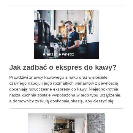
sytuacji, gdy dysponujemy odpowiednią przestrzenią,
dobrym pomysłem będzie …
Aranżacje wnętrz
Jak zadbać o ekspres do kawy?
Prawdziwi znawcy kawowego smaku oraz wielbiciele
czarnego napoju i jego rozmaitych wariantów z pewnością
doceniają nowoczesne ekspresy do kawy. Niejednokrotnie
nasza kuchnia zostaje wyposażona w tego typu urządzenie,
a domownicy zyskują doskonałą okazję, aby cieszyć się
wyjątkowym smakiem i aromatem w domowym zaciszu. Jak
dbać o ekspres do kawy, aby …