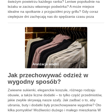
świeżym powietrzu każdego ranka? Leniwe popołudnie na
leżaku w zaciszu własnego podwórka? A może miejsce
idealne na spotkanie z przyjaciółmi przy grillu? Gdy coraz
cieplejsze dni zachęcają nas do spędzania czasu poza
domem, warto pomyśleć o własnym tarasie. Odpowiednio
zaaranżowana przestrzeń pozwoli …
Aranżacje wnętrz
Jak przechowywać odzież w
wygodny sposób?
Zwiewne sukienki, eleganckie koszule, różnego rodzaju
obuwie, a także liczne dodatki – to tylko część przedmiotów,
jakie zwykle skrywają nasze szafy. Jak zadbać o to, aby
ubrania, buty i dodatki były przechowywane wygodnie? Oto
kilka pomysłów! Możliwości dużego i małego mieszkania W