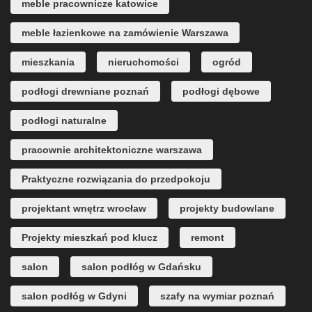
meble pracownicze katowice
meble łazienkowe na zamówienie Warszawa
mieszkania
nieruchomości
ogród
podłogi drewniane poznań
podłogi dębowe
podłogi naturalne
pracownie architektoniczne warszawa
Praktyczne rozwiązania do przedpokoju
projektant wnętrz wrocław
projekty budowlane
Projekty mieszkań pod klucz
remont
salon
salon podłóg w Gdańsku
salon podłóg w Gdyni
szafy na wymiar poznań