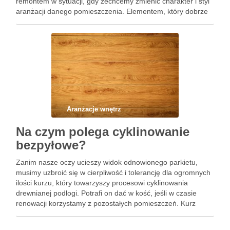
remontem w sytuacji, gdy zechcemy zmienić charakter i styl
aranżacji danego pomieszczenia. Elementem, który dobrze
sprawdzi się w każdym stylu są podłogi naturalne. Z
powodzeniem można zastosować je zarówno we wnętrzu, …
Aranżacje wnętrz
Na czym polega cyklinowanie
bezpyłowe?
Zanim nasze oczy ucieszy widok odnowionego parkietu,
musimy uzbroić się w cierpliwość i tolerancję dla ogromnych
ilości kurzu, który towarzyszy procesowi cyklinowania
drewnianej podłogi. Potrafi on dać w kość, jeśli w czasie
renowacji korzystamy z pozostałych pomieszczeń. Kurz
bezlitośnie wdziera się wszędzie, nawet do szaf. Niewątpliwie
wygodnym rozwiązaniem tego problemu …