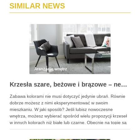
SIMILAR NEWS
Aranżacje wnętrz
Krzesła szare, beżowe i brązowe – neutralne barwy w ofercie Novodom
Zabawa kolorami nie musi dotyczyć jedynie ubrań. Równie
dobrze możesz z nimi eksperymentować w swoim
mieszkaniu. W jaki sposób? Jeśli lubisz nowoczesne
wnętrza, możesz wybierać spośród wielu propozycji krzeseł
w innych kolorach niż białe lub czarne. Obecnie na topie są
neutralne barwy, które skutecznie ocieplą każde
pomieszczenie. Jaki kolor krzeseł …