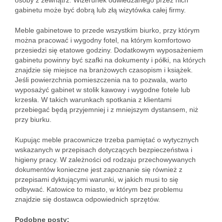
osoby z zewnątrz. Wizerunek odwiedzanego przez nich
gabinetu może być dobrą lub złą wizytówka całej firmy.
Meble gabinetowe to przede wszystkim biurko, przy którym
można pracować i wygodny fotel, na którym komfortowo
przesiedzi się etatowe godziny. Dodatkowym wyposażeniem
gabinetu powinny być szafki na dokumenty i półki, na których
znajdzie się miejsce na branżowych czasopism i książek.
Jeśli powierzchnia pomieszczenia na to pozwala, warto
wyposażyć gabinet w stolik kawowy i wygodne fotele lub
krzesła. W takich warunkach spotkania z klientami
przebiegać będą przyjemniej i z mniejszym dystansem, niż
przy biurku.
Kupując meble pracownicze trzeba pamiętać o wytycznych
wskazanych w przepisach dotyczących bezpieczeństwa i
higieny pracy. W zależności od rodzaju przechowywanych
dokumentów konieczne jest zapoznanie się również z
przepisami dyktującymi warunki, w jakich musi to się
odbywać. Katowice to miasto, w którym bez problemu
znajdzie się dostawca odpowiednich sprzętów.
Podobne posty: