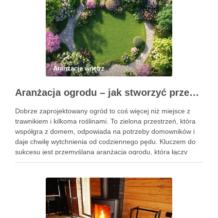
Aranżacje wnętrz
Aranżacja ogrodu – jak stworzyć przestrzeń, która cieszy oczy przez cały rok?
Dobrze zaprojektowany ogród to coś więcej niż miejsce z
trawnikiem i kilkoma roślinami. To zielona przestrzeń, która
współgra z domem, odpowiada na potrzeby domowników i
daje chwilę wytchnienia od codziennego pędu. Kluczem do
sukcesu jest przemyślana aranżacja ogrodu, która łączy
estetykę, funkcjonalność i charakter miejsca. Niezależnie od
tego, czy masz …