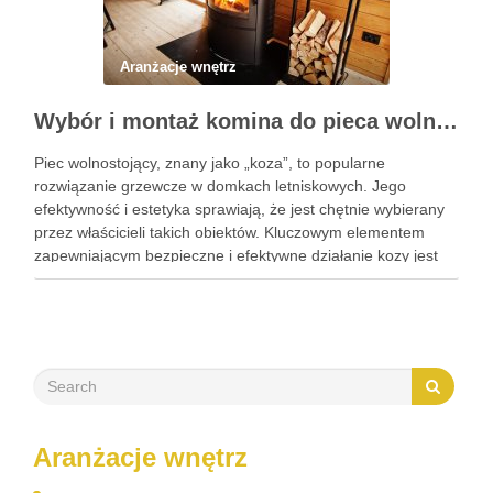
Aranżacje wnętrz
Wybór i montaż komina do pieca wolnostojącego w domku letniskowym
Piec wolnostojący, znany jako „koza”, to popularne
rozwiązanie grzewcze w domkach letniskowych. Jego
efektywność i estetyka sprawiają, że jest chętnie wybierany
przez właścicieli takich obiektów. Kluczowym elementem
zapewniającym bezpieczne i efektywne działanie kozy jest
odpowiednio dobrany komin. W tym artykule omówimy, na co
zwrócić uwagę przy wyborze komina do pieca …
Aranżacje wnętrz