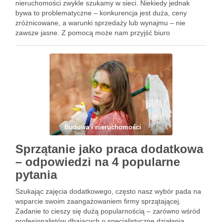
nieruchomości zwykle szukamy w sieci. Niekiedy jednak
bywa to problematyczne – konkurencja jest duża, ceny
zróżnicowane, a warunki sprzedaży lub wynajmu – nie
zawsze jasne. Z pomocą może nam przyjść biuro
nieruchomości. Wrocław oferuje w tym zakresie wsparcie
wielu specjalistów – na co …
Budowa i nieruchomości
Sprzątanie jako praca dodatkowa
– odpowiedzi na 4 popularne
pytania
Szukając zajęcia dodatkowego, często nasz wybór pada na
wsparcie swoim zaangażowaniem firmy sprzątającej.
Zadanie to cieszy się dużą popularnością – zarówno wśród
profesjonalistów dbających o specjalistyczne działania