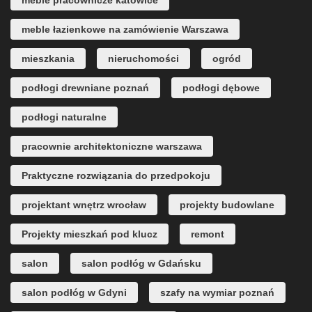
meble pracownicze katowice
meble łazienkowe na zamówienie Warszawa
mieszkania
nieruchomości
ogród
podłogi drewniane poznań
podłogi dębowe
podłogi naturalne
pracownie architektoniczne warszawa
Praktyczne rozwiązania do przedpokoju
projektant wnętrz wrocław
projekty budowlane
Projekty mieszkań pod klucz
remont
salon
salon podłóg w Gdańsku
salon podłóg w Gdyni
szafy na wymiar poznań