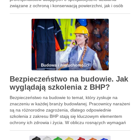
związane z ochroną i konserwacją powierzchni, jak i osób
szukających okazji na dodatkowy zarobek. Oto odpowiedzi
na kilka popularnych pytań, jakie możemy sobie …
Budowa i nieruchomości
Bezpieczeństwo na budowie. Jak
wyglądają szkolenia z BHP?
Bezpieczeństwo na budowie to temat, który zyskuje na
znaczeniu w każdej branży budowlanej. Pracownicy narażeni
są na różnorodne zagrożenia, dlatego odpowiednie
szkolenia z zakresu BHP stają się kluczowym elementem
ochrony ich zdrowia i życia. W obliczu rosnących wymagań
prawnych oraz konieczności ochrony przed wypadkami,
warto przyjrzeć się, jak wyglądają te …