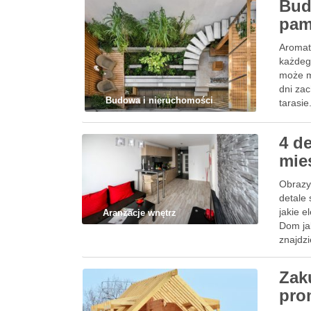
Bud
pam
Aromat
każdeg
może mi
dni za
Budowa i nieruchomości
tarasi
4 de
mie
Obrazy,
detale
jakie 
Aranżacje wnętrz
Dom ja
znajdz
Zak
pro