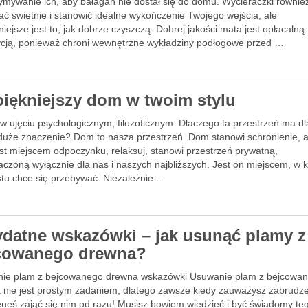
zymywanie ich, aby bałagan nie dostał się do domu. Wycieraczki równi
ć świetnie i stanowić idealne wykończenie Twojego wejścia, ale
iejsze jest to, jak dobrze czyszczą. Dobrej jakości mata jest opłacalną
ycją, ponieważ chroni wewnętrzne wykładziny podłogowe przed …
piękniejszy dom w twoim stylu
w ujęciu psychologicznym, filozoficznym. Dlaczego ta przestrzeń ma dl
 duże znaczenie? Dom to nasza przestrzeń. Dom stanowi schronienie, a
st miejscem odpoczynku, relaksuj, stanowi przestrzeń prywatną,
aczoną wyłącznie dla nas i naszych najbliższych. Jest on miejscem, w 
stu chce się przebywać. Niezależnie …
ydatne wskazówki – jak usunąć plamy z
cowanego drewna?
ie plam z bejcowanego drewna wskazówki Usuwanie plam z bejcowa
 nie jest prostym zadaniem, dlatego zawsze kiedy zauważysz zabrudz
eneś zająć się nim od razu! Musisz bowiem wiedzieć i być świadomy te