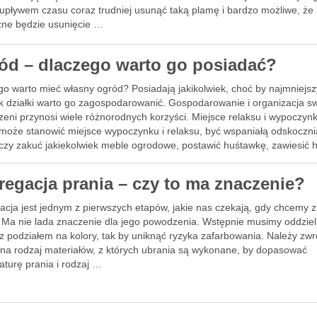
 upływem czasu coraz trudniej usunąć taką plamę i bardzo możliwe, że
zne będzie usunięcie …
ód – dlaczego warto go posiadać?
go warto mieć własny ogród? Posiadają jakikolwiek, choć by najmniejsz
k działki warto go zagospodarowanić. Gospodarowanie i organizacja sw
zeni przynosi wiele różnorodnych korzyści. Miejsce relaksu i wypoczyn
może stanowić miejsce wypoczynku i relaksu, być wspaniałą odskoczni
czy zakuć jakiekolwiek meble ogrodowe, postawić huśtawkę, zawiesić 
zorganizowana …
regacja prania – czy to ma znaczenie?
acja jest jednym z pierwszych etapów, jakie nas czekają, gdy chcemy z
. Ma nie lada znaczenie dla jego powodzenia. Wstępnie musimy oddziel
z podziałem na kolory, tak by uniknąć ryzyka zafarbowania. Należy zwr
na rodzaj materiałów, z których ubrania są wykonane, by dopasować
aturę prania i rodzaj …