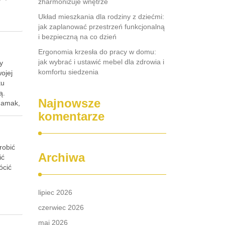
zharmonizuje wnętrze
Układ mieszkania dla rodziny z dziećmi:
jak zaplanować przestrzeń funkcjonalną
i bezpieczną na co dzień
Ergonomia krzesła do pracy w domu:
jak wybrać i ustawić mebel dla zdrowia i
y
komfortu siedzenia
ojej
ku
ą.
Najnowsze
hamak,
komentarze
robić
Archiwa
ić
ócić
lipiec 2026
czerwiec 2026
maj 2026