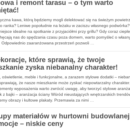
owa i remont tarasu – o tym warto
iętać!
yczna kawa, którą będziemy mogli delektować się na świeżym powietr
o ranka? Leniwe popołudnie na leżaku w zaciszu własnego podwórka?
ejsce idealne na spotkanie z przyjaciółmi przy grillu? Gdy coraz ciepl
chęcają nas do spędzania czasu poza domem, warto pomyśleć o włas
e. Odpowiednio zaaranżowana przestrzeń pozwoli …
koracje, które sprawią, że twoje
szkanie zyska niebanalny charakter!
 oświetlenie, meble i funkcjonalne, a zarazem stylowe dodatki – nieba
 sprawiają, że nasze mieszkanie może zyskać niepowtarzalny charakter
elementy wyposażenia warto zwrócić uwagę, aby tworzyć stylowe aranż
k z bajki – aranżacja ściany Wśród nieustających wnętrzarskich trendó
iemy obrazy i kultowe plakaty. Przemawia za nimi …
upy materiałów w hurtowni budowlanej
mocje – niskie ceny