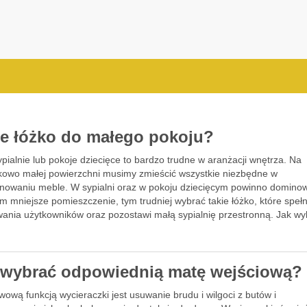
ie łóżko do małego pokoju?
pialnie lub pokoje dziecięce to bardzo trudne w aranżacji wnętrza. Na
kowo małej powierzchni musimy zmieścić wszystkie niezbędne w
onowaniu meble. W sypialni oraz w pokoju dziecięcym powinno domino
Im mniejsze pomieszczenie, tym trudniej wybrać takie łóżko, które spełn
wania użytkowników oraz pozostawi małą sypialnię przestronną. Jak w
 wybrać odpowiednią matę wejściową?
ową funkcją wycieraczki jest usuwanie brudu i wilgoci z butów i