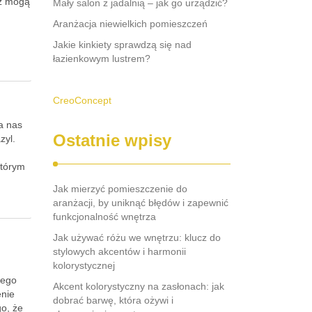
eż mogą
Mały salon z jadalnią – jak go urządzić?
Aranżacja niewielkich pomieszczeń
Jakie kinkiety sprawdzą się nad
łazienkowym lustrem?
CreoConcept
a nas
Ostatnie wpisy
zyl.
którym
Jak mierzyć pomieszczenie do
aranżacji, by uniknąć błędów i zapewnić
funkcjonalność wnętrza
Jak używać różu we wnętrzu: klucz do
stylowych akcentów i harmonii
kolorystycznej
nego
Akcent kolorystyczny na zasłonach: jak
enie
dobrać barwę, która ożywi i
go, że