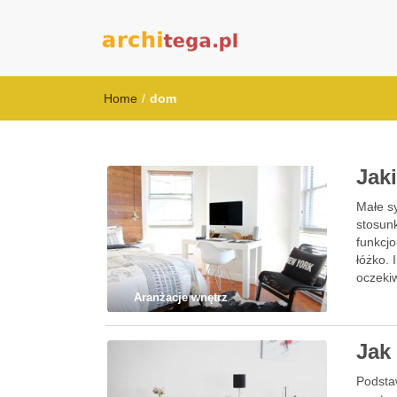
architega.pl
Home
/
dom
Jak
Małe sy
stosun
funkcj
łóżko. 
oczeki
Aranżacje wnętrz
Jak
Podstaw