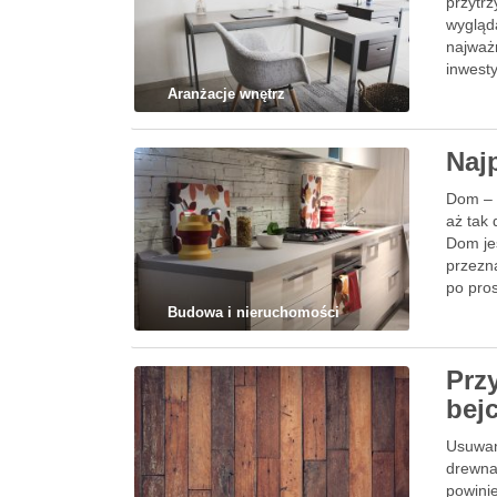
przytr
wygląda
najważn
inwest
Aranżacje wnętrz
Naj
Dom – 
aż tak
Dom je
przezn
po pro
Budowa i nieruchomości
Prz
bej
Usuwan
drewna
powini