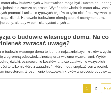
 materiałów budowlanych w hurtowniach mogą być kluczem do udane
tu, jednak nie zawsze są proste. Wybór odpowiednich materiałów, znale
zych promocji i unikanie typowych błędów to tylko niektóre z wyzwań, 
 stają klienci. Hurtownie budowlane oferują szeroki asortyment oraz
jne ceny, ale aby w pełni skorzystać z tych …
yzja o budowie własnego domu. Na co
inieneś zwracać uwagę?
a o budowie własnego domu to jedno z najważniejszych kroków w życiu
się z ogromną odpowiedzialnością oraz wieloma wyzwaniami. Wybór
dniej działki, oszacowanie kosztów, a także załatwienie wszystkich
ości to tylko niektóre z zagadnień, które mogą spędzać sen z powiek
łym inwestorom. Zrozumienie kluczowych kroków w procesie budowy 
1
2
Nas