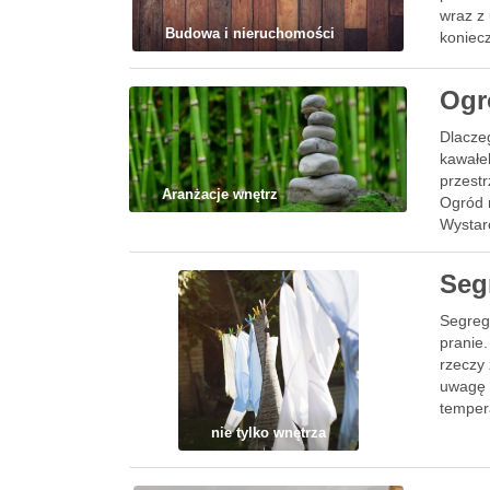
wraz z
Budowa i nieruchomości
koniec
Ogr
Dlacze
kawałe
przestr
Aranżacje wnętrz
Ogród 
Wystar
a tak 
Seg
Segreg
pranie
rzeczy 
uwagę 
temper
nie tylko wnętrza