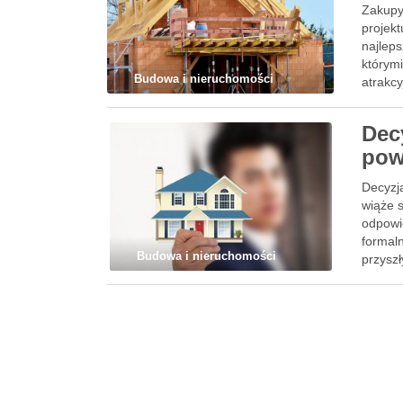
Zakupy
projek
najleps
którymi
Budowa i nieruchomości
atrakcy
Dec
pow
Decyzj
wiąże 
odpowie
formaln
Budowa i nieruchomości
przysz