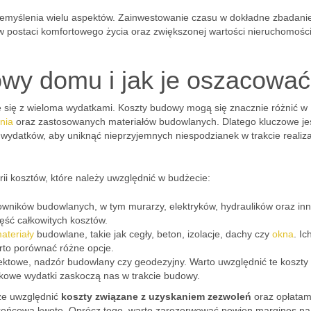
zemyślenia wielu aspektów. Zainwestowanie czasu w dokładne zbadani
i w postaci komfortowego życia oraz zwiększonej wartości nieruchomośc
owy domu i jak je oszacowa
 się z wieloma wydatkami. Koszty budowy mogą się znacznie różnić w
nia
oraz zastosowanych materiałów budowlanych. Dlatego kluczowe je
ydatków, aby uniknąć nieprzyjemnych niespodzianek w trakcie realiza
i kosztów, które należy uwzględnić w budżecie:
wników budowlanych, w tym murarzy, elektryków, hydraulików oraz in
ęść całkowitych kosztów.
ateriały
budowlane, takie jak cegły, beton, izolacje, dachy czy
okna
. I
rto porównać różne opcje.
ektowe, nadzór budowlany czy geodezyjny. Warto uwzględnić te koszty
atkowe wydatki zaskoczą nas w trakcie budowy.
że uwzględnić
koszty związane z uzyskaniem zezwoleń
oraz opłatam
 końcową kwotę. Oprócz tego, warto zarezerwować pewien margines na