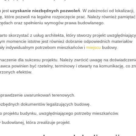
 jest
uzyskanie niezbędnych pozwoleń
. W zależności od lokalizacji,
 które pozwoli na legalne rozpoczęcie prac. Należy również pamiętać
rzędach oraz spełnieniu wymogów prawa budowlanego.
rto skorzystać z usług architekta, który stworzy projekt uwzględniający
tym momencie istotne jest również dobranie odpowiednich materiałów
dały indywidualnym potrzebom mieszkańców i
miejscu
budowy.
znaczenie dla sukcesu projektu. Należy zwrócić uwagę na doświadczeni
awca powinien być rzetelny, terminowy i otwarty na komunikację, co z
erzonych efektów.
az sprawdzenie uwarunkowań terenowych.
iezbędnych dokumentów legalizujących budowę.
o projektu budynku, uwzględniającego potrzeby mieszkańców.
y budowlanej, która zrealizuje projekt.