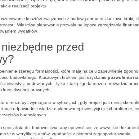
kcie realizacji projektu.
 oszacowanie kosztów związanych z budową domu to kluczowe kroki, k
procesu. Właściwe planowanie pozwala na lepsze zarządzanie finansam
cowaniem wydatków.
ą niezbędne przed
wy?
łnienie szeregu formalności, które mają na celu zapewnienie zgodnoś
cesu budowlanego. Kluczowym krokiem jest uzyskanie
pozwolenia na
ści inwestycji budowlanych. Tylko z taką zgodą można prowadzić prac
h konsekwencji prawnych.
które może być wymagane w sytuacjach, gdy projekt jest mniej skompl
rmuje odpowiednie władze o planowanej inwestycji i jej charakterze, c
 przepisów budowlanych.
b specjalistą ds. budownictwa, aby upewnić się, że wszystkie dokument
może w weryfikacji umów, zgodności z planami zagospodarowania