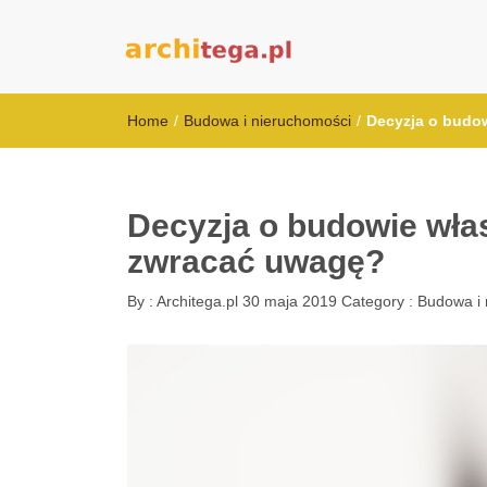
architega.pl
Home
/
Budowa i nieruchomości
/
Decyzja o budo
Decyzja o budowie wła
zwracać uwagę?
By :
Architega.pl
30 maja 2019
Category :
Budowa i 