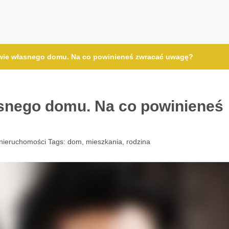
wie własnego domu. Na co powinieneś zwracać uwagę?
snego domu. Na co powinieneś
nieruchomości
Tags:
dom
,
mieszkania
,
rodzina