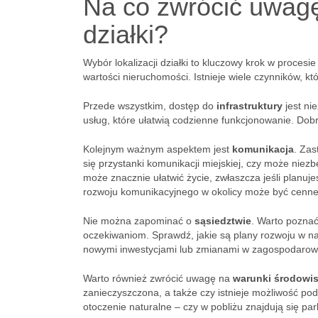
Na co zwrócić uwagę 
działki?
Wybór lokalizacji działki to kluczowy krok w proce
wartości nieruchomości. Istnieje wiele czynników, k
Przede wszystkim, dostęp do
infrastruktury
jest nie
usług, które ułatwią codzienne funkcjonowanie. Dobr
Kolejnym ważnym aspektem jest
komunikacja
. Zas
się przystanki komunikacji miejskiej, czy może n
może znacznie ułatwić życie, zwłaszcza jeśli planu
rozwoju komunikacyjnego w okolicy może być cenne
Nie można zapominać o
sąsiedztwie
. Warto poznać
oczekiwaniom. Sprawdź, jakie są plany rozwoju w na
nowymi inwestycjami lub zmianami w zagospodarow
Warto również zwrócić uwagę na
warunki środowi
zanieczyszczona, a także czy istnieje możliwość pod
otoczenie naturalne – czy w pobliżu znajdują się par