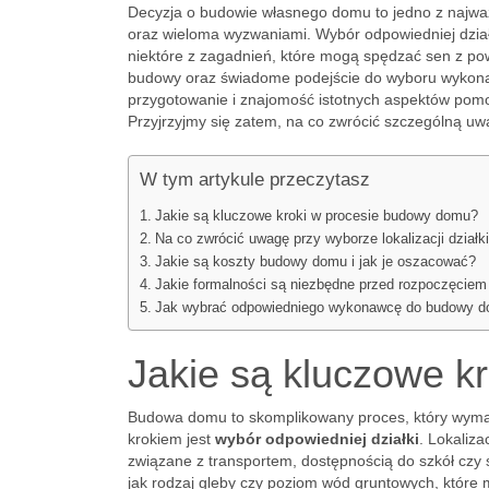
Decyzja o budowie własnego domu to jedno z najważ
oraz wieloma wyzwaniami. Wybór odpowiedniej działk
niektóre z zagadnień, które mogą spędzać sen z po
budowy oraz świadome podejście do wyboru wykona
przygotowanie i znajomość istotnych aspektów pomo
Przyjrzyjmy się zatem, na co zwrócić szczególną uwa
W tym artykule przeczytasz
Jakie są kluczowe kroki w procesie budowy domu?
Na co zwrócić uwagę przy wyborze lokalizacji działk
Jakie są koszty budowy domu i jak je oszacować?
Jakie formalności są niezbędne przed rozpoczęcie
Jak wybrać odpowiedniego wykonawcę do budowy 
Jakie są kluczowe k
Budowa domu to skomplikowany proces, który wyma
krokiem jest
wybór odpowiedniej działki
. Lokaliz
związane z transportem, dostępnością do szkół czy
jak rodzaj gleby czy poziom wód gruntowych, któr