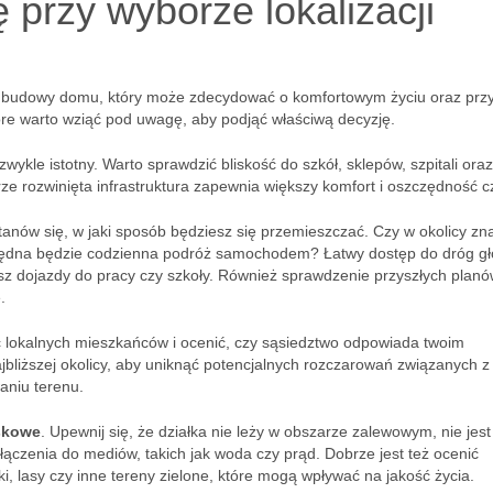
przy wyborze lokalizacji
sie budowy domu, który może zdecydować o komfortowym życiu oraz przy
tóre warto wziąć pod uwagę, aby podjąć właściwą decyzję.
zwykle istotny. Warto sprawdzić bliskość do szkół, sklepów, szpitali ora
ze rozwinięta infrastruktura zapewnia większy komfort i oszczędność c
tanów się, w jaki sposób będziesz się przemieszczać. Czy w okolicy zn
iezbędna będzie codzienna podróż samochodem? Łatwy dostęp do dróg g
jesz dojazdy do pracy czy szkoły. Również sprawdzenie przyszłych plan
.
 lokalnych mieszkańców i ocenić, czy sąsiedztwo odpowiada twoim
jbliższej okolicy, aby uniknąć potencjalnych rozczarowań związanych z
aniu terenu.
skowe
. Upewnij się, że działka nie leży w obszarze zalewowym, nie jest
łączenia do mediów, takich jak woda czy prąd. Dobrze jest też ocenić
ki, lasy czy inne tereny zielone, które mogą wpływać na jakość życia.