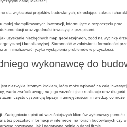
yczącymi danej lokalizacji.
e dla większości projektów budowlanych, określające zakres i charakt
niej skomplikowanych inwestycji, informujące o rozpoczęciu prac.
kumentacji oraz zgodności inwestycji z przepisami.
e jak uzyskanie niezbędnych
map geodezyjnych
, zgód na wycinkę drze
rgetycznej i kanalizacyjnej. Staranność w załatwianiu formalności prz
z zminimalizować ryzyko wystąpienia problemów w przyszłości.
edniego wykonawcę do budo
t niezwykle istotnym krokiem, który może wpływać na całą inwestycj
; warto zwrócić uwagę na jego wcześniejsze realizacje oraz długość
stażem często dysponują lepszymi umiejętnościami i wiedzą, co może
ji
. Zasięgnięcie opinii od wcześniejszych klientów wykonawcy pomoże
na też poszukać informacji w internecie, na forach budowlanych czy w
równo pozytywne, jak i negatywne opinie o danej firmie.