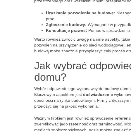
przestrzennego oraz wszelkimi innymi przepisami dot
Uzyskanie pozwolenia na budowę:
Niezbędn
prac.
Zgłoszenie budowy:
Wymagane w przypadku m
Konsultacje prawne:
Pomoc w sprawdzeniu do
Warto również zwrócić uwagę na inne aspekty, taki
pozwoleń na przyłączenie do sieci wodociągowej, ene
budową może znacznie przyspieszyć cały proces ora
Jak wybrać odpowi
domu?
Wybór odpowiedniego wykonawcy do budowy domu jes
Kluczowym aspektem jest
doświadczenie
wykonawcy
obecności na rynku budowlanym. Firmy z dłuższym 
przełożyć się na jakość wykonania.
Ważnym krokiem jest również sprawdzenie
referenc
zweryfikować jego rzetelność oraz terminowość. Moż
mediach społecznościowych, gdzie można znaleźć za