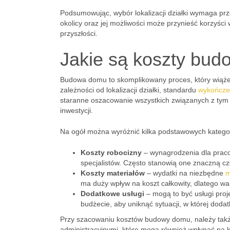
Podsumowując, wybór lokalizacji działki wymaga pr
okolicy oraz jej możliwości może przynieść korzyśc
przyszłości.
Jakie są koszty bud
Budowa domu to skomplikowany proces, który wiąże
zależności od lokalizacji działki, standardu
wykończe
staranne oszacowanie wszystkich związanych z tym w
inwestycji.
Na ogół można wyróżnić kilka podstawowych kategori
Koszty robocizny
– wynagrodzenia dla praco
specjalistów. Często stanowią one znaczną cz
Koszty materiałów
– wydatki na niezbędne
m
ma duży wpływ na koszt całkowity, dlatego wa
Dodatkowe usługi
– mogą to być usługi proj
budżecie, aby uniknąć sytuacji, w której dod
Przy szacowaniu kosztów budowy domu, należy tak
administracyjnymi, które mogą również wpłynąć na