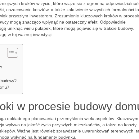
niejszych kroków w życiu, które wiąże się z ogromną odpowiedzialnoś
i, oszacowanie kosztów, a także załatwienie wszystkich formalności to
wiek przyszłym inwestorom. Zrozumienie kluczowych kroków w procesi
wcy mogą znacząco wpłynąć na ostateczny efekt. Odpowiednie
gą uniknąć wielu pułapek, które mogą pojawić się w trakcie budowy.
gę w tej ważnej inwestycji.
i?
m budowy?
domu?
roki w procesie budowy dom
ga dokładnego planowania i przemyślenia wielu aspektów. Kluczowym
acja wpływa na jakość życia przyszłych mieszkańców, a także na koszty
 sklepów. Ważne jest również sprawdzenie uwarunkowań terenowych, t
e mogą wpłynąć na fundamenty budynku.