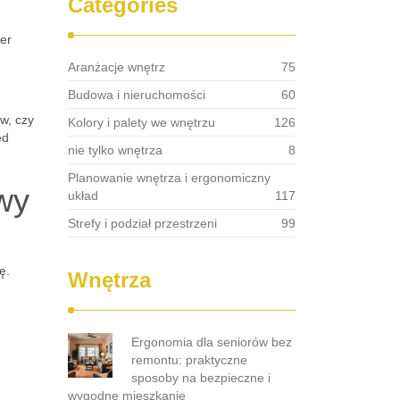
Categories
er
Aranżacje wnętrz
75
Budowa i nieruchomości
60
w, czy
Kolory i palety we wnętrzu
126
ed
nie tylko wnętrza
8
Planowanie wnętrza i ergonomiczny
wy
układ
117
Strefy i podział przestrzeni
99
ę.
Wnętrza
Ergonomia dla seniorów bez
remontu: praktyczne
sposoby na bezpieczne i
wygodne mieszkanie