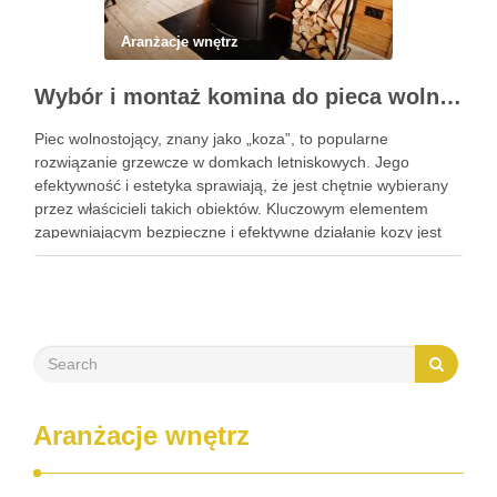
Aranżacje wnętrz
Wybór i montaż komina do pieca wolnostojącego w domku letniskowym
Piec wolnostojący, znany jako „koza”, to popularne
rozwiązanie grzewcze w domkach letniskowych. Jego
efektywność i estetyka sprawiają, że jest chętnie wybierany
przez właścicieli takich obiektów. Kluczowym elementem
zapewniającym bezpieczne i efektywne działanie kozy jest
odpowiednio dobrany komin. W tym artykule omówimy, na co
zwrócić uwagę przy wyborze komina do pieca …
Aranżacje wnętrz