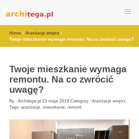
architega.pl
Home
/
Aranżacje wnętrz
/
Twoje mieszkanie wymaga remontu. Na co zwrócić uwagę?
Twoje mieszkanie wymaga
remontu. Na co zwrócić
uwagę?
By :
Architega.pl
21 maja 2019
Category :
Aranżacje wnętrz
Tags:
aranżacje
,
mieszkanie
,
remont