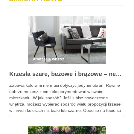
Aranżacje wnętrz
Krzesła szare, beżowe i brązowe – neutralne barwy w ofercie Novodom
Zabawa kolorami nie musi dotyczyć jedynie ubrań. Równie
dobrze możesz z nimi eksperymentować w swoim
mieszkaniu. W jaki sposób? Jeśli lubisz nowoczesne
wnętrza, możesz wybierać spośród wielu propozycji krzeseł
w innych kolorach niż białe lub czarne. Obecnie na topie są
neutralne barwy, które skutecznie ocieplą każde
pomieszczenie. Jaki kolor krzeseł …