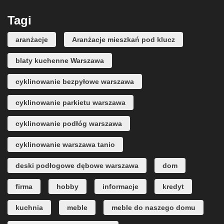
Tagi
aranżacje
Aranżacje mieszkań pod klucz
blaty kuchenne Warszawa
cyklinowanie bezpyłowe warszawa
cyklinowanie parkietu warszawa
cyklinowanie podłóg warszawa
cyklinowanie warszawa tanio
deski podłogowe dębowe warszawa
dom
firma
hobby
informacje
kredyt
kuchnia
meble
meble do naszego domu