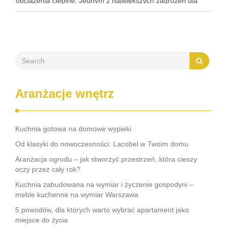
obciążenia cieplne. Jednym z największych zagrożeń dla
jego trwałości jest kondensacja pary wodnej. Proces ten, jeśli
jest nasilony i długotrwały, prowadzi do …
Aranżacje wnętrz
Kuchnia gotowa na domowe wypieki
Od klasyki do nowoczesności: Lacobel w Twoim domu
Aranżacja ogrodu – jak stworzyć przestrzeń, która cieszy
oczy przez cały rok?
Kuchnia zabudowana na wymiar i życzenie gospodyni –
meble kuchenne na wymiar Warszawa
5 powodów, dla których warto wybrać apartament jako
miejsce do życia