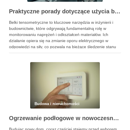
Praktyczne porady dotyczące użycia belki tensometrycznej w różnych zastosowaniach
Belki tensometryczne to kluczowe narzędzia w inżynierii i
budownictwie, które odgrywają fundamentalną rolę w
monitorowaniu naprężeń i odkształceń materiałów. Ich
działanie opiera się na zmianie oporu elektrycznego w
odpowiedzi na siły, co pozwala na bieżące śledzenie stanu
konstrukcji. Dzięki zastosowaniu belek tensometrycznych
możliwe jest nie tylko zwiększenie bezpieczeństwa
budynków, ale …
Budowa i nieruchomości
Ogrzewanie podłogowe w nowoczesnym domu – komfort, oszczędność i estetyka
Budując nowy dom, coraz częściej stajemy przed wyborem