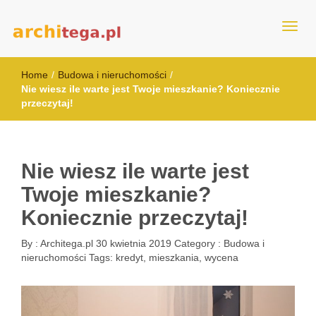
architega.pl
Home
/
Budowa i nieruchomości
/
Nie wiesz ile warte jest Twoje mieszkanie? Koniecznie
przeczytaj!
Nie wiesz ile warte jest
Twoje mieszkanie?
Koniecznie przeczytaj!
By :
Architega.pl
30 kwietnia 2019
Category :
Budowa i
nieruchomości
Tags:
kredyt
,
mieszkania
,
wycena