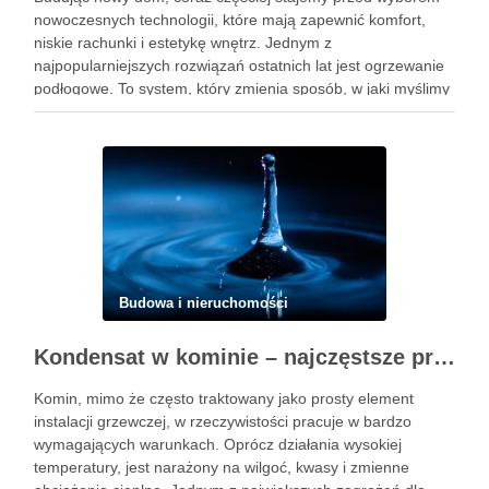
nowoczesnych technologii, które mają zapewnić komfort,
niskie rachunki i estetykę wnętrz. Jednym z
najpopularniejszych rozwiązań ostatnich lat jest ogrzewanie
podłogowe. To system, który zmienia sposób, w jaki myślimy
o cieple w domu – nie tylko grzeje, ale również wpływa na
wygląd pomieszczeń …
Budowa i nieruchomości
Kondensat w kominie – najczęstsze problemy techniczne i użytkowe
Komin, mimo że często traktowany jako prosty element
instalacji grzewczej, w rzeczywistości pracuje w bardzo
wymagających warunkach. Oprócz działania wysokiej
temperatury, jest narażony na wilgoć, kwasy i zmienne