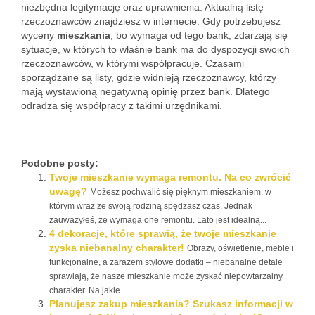
niezbędna legitymację oraz uprawnienia. Aktualną listę
rzeczoznawców znajdziesz w internecie. Gdy potrzebujesz
wyceny
mieszkania
, bo wymaga od tego bank, zdarzają się
sytuacje, w których to właśnie bank ma do dyspozycji swoich
rzeczoznawców, w którymi współpracuje. Czasami
sporządzane są listy, gdzie widnieją rzeczoznawcy, którzy
mają wystawioną negatywną opinię przez bank. Dlatego
odradza się współpracy z takimi urzędnikami.
Podobne posty:
Twoje mieszkanie wymaga remontu. Na co zwrócić
uwagę?
Możesz pochwalić się pięknym mieszkaniem, w
którym wraz ze swoją rodziną spędzasz czas. Jednak
zauważyłeś, że wymaga one remontu. Lato jest idealną...
4 dekoracje, które sprawią, że twoje mieszkanie
zyska niebanalny charakter!
Obrazy, oświetlenie, meble i
funkcjonalne, a zarazem stylowe dodatki – niebanalne detale
sprawiają, że nasze mieszkanie może zyskać niepowtarzalny
charakter. Na jakie...
Planujesz zakup mieszkania? Szukasz informacji w