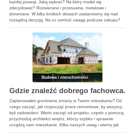
każdej posesji. Jaką wybrać? Na który model się
zdecydować? Rozwierane i przesuwne, metalowe i
drewniane. W kilku krótkich słowach zastanówmy się nad
rozsądną decyzją. Na co zwrócić uwagę podczas zakupu?
Działki przybierają różne formy, rzadkie bywają sytuacje,
kiedy wygląda ona jak równy prostokąt. …
Budowa i nieruchomości
Gdzie znaleźć dobrego fachowca.
Zaplanowałeś gruntowne zmiany w Twoim mieszkaniu? Od
czego zacząć, jak rozpocząć prace remontowe, by wszyscy
byli zadowoleni. Warto zacząć od projektu, często z pomocą
przychodzą architekci wnętrz, którzy szybko i sprawnie
urządzą nam mieszkanie. Kilka naszych uwag i wiemy jak
będzie wyglądać dom po remoncie. A co później? Oczywiście