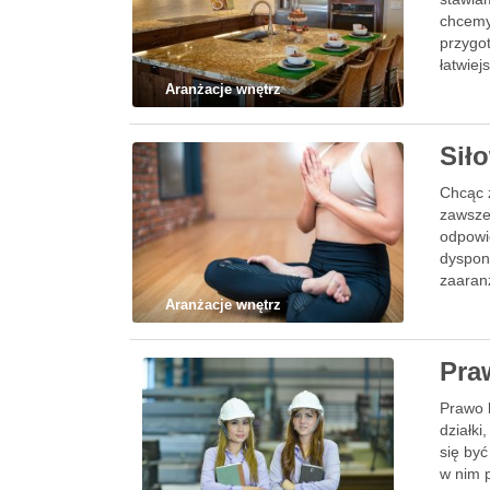
chcemy
przygot
łatwie
Aranżacje wnętrz
Sił
Chcąc z
zawsze
odpowi
dyspon
zaaran
Aranżacje wnętrz
Pra
Prawo 
działk
się być
w nim 