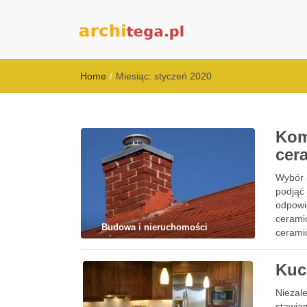
architega.pl
Home
/
Miesiąc:
styczeń 2020
Kom
cer
Wybór 
podjąć 
odpowi
cerami
Budowa i nieruchomości
cerami
Kuc
Niezale
stawiam