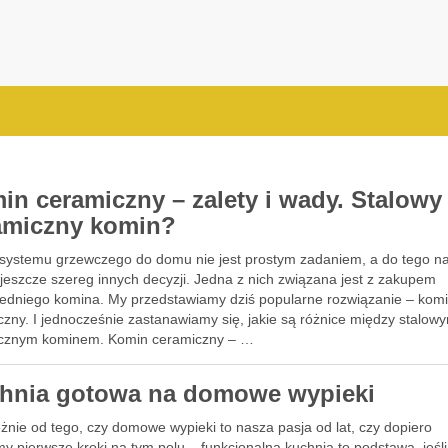
in ceramiczny – zalety i wady. Stalowy
amiczny komin?
systemu grzewczego do domu nie jest prostym zadaniem, a do tego na
jeszcze szereg innych decyzji. Jedna z nich związana jest z zakupem
edniego komina. My przedstawiamy dziś popularne rozwiązanie – kom
czny. I jednocześnie zastanawiamy się, jakie są różnice między stalow
cznym kominem. Komin ceramiczny – …
hnia gotowa na domowe wypieki
żnie od tego, czy domowe wypieki to nasza pasja od lat, czy dopiero
y pierwsze kroki na tym polu – funkcjonalna kuchnia to podstawa, jeśli