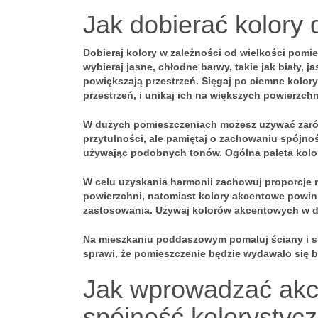
Jak dobierać kolory 
Dobieraj kolory w zależności od wielkości pomi
wybieraj jasne, chłodne barwy, takie jak biały, j
powiększają przestrzeń. Sięgaj po
ciemne kolor
y
przestrzeń, i unikaj ich na większych powierzch
W
dużych pomieszczeniach
możesz używać zarów
przytulności, ale pamiętaj o zachowaniu spójnoś
używając podobnych tonów. Ogólna paleta kolo
W celu uzyskania harmonii zachowuj proporcje 
powierzchni, natomiast kolory akcentowe powi
zastosowania. Używaj kolorów akcentowych w do
Na mieszkaniu poddaszowym pomaluj ściany i sk
sprawi, że pomieszczenie będzie wydawało się b
Jak wprowadzać akce
spójność kolorystyc