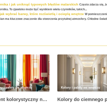
ornika i jak uniknąć typowych błędów malarskich
Często zdarza się, ż
orniku. To zjawisko może być wynikiem wielu czynników, takich...
ak wybrać barwy, które rozświetlą i ocieplą wnętrze
W pomieszczen
ian ma kluczowe znaczenie dla stworzenia przytulnej atmosfery. Chłodne świa
ry i palety we wnętrzu
Kolory i palety we wnętrzu
Akcent kolorystyczny na zasłonach: jak dobrać barwę, która ożywi i zharmonizuje wnętrze