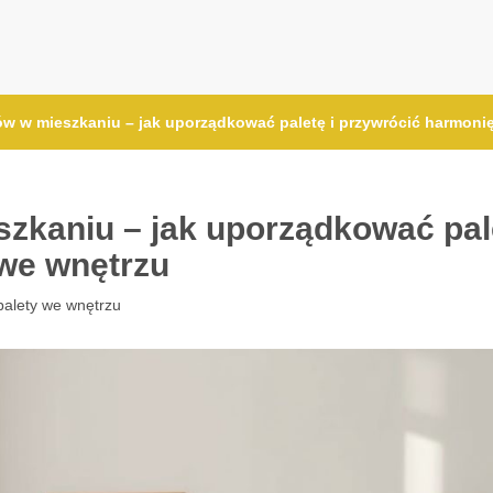
ów w mieszkaniu – jak uporządkować paletę i przywrócić harmoni
szkaniu – jak uporządkować pal
 we wnętrzu
 palety we wnętrzu