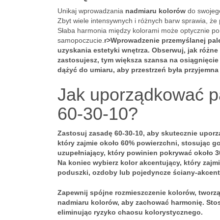
Unikaj wprowadzania
nadmiaru kolorów
do swojego
Zbyt wiele intensywnych i różnych barw sprawia, że 
Słaba harmonia między kolorami może optycznie po
samopoczucie.
r>Wprowadzenie przemyślanej palet
uzyskania estetyki wnętrza. Obserwuj, jak różne
zastosujesz, tym większa szansa na osiągnięcie 
dążyć do umiaru, aby przestrzeń była przyjemna 
Jak uporządkować pa
60-30-10?
Zastosuj
zasadę 60-30-10
, aby skutecznie upor
który zajmie około
60%
powierzchni, stosując go
uzupełniający, który powinien pokrywać około
3
Na koniec wybierz kolor akcentujący, który zajm
poduszki, ozdoby lub pojedyncze ściany-akcent
Zapewnij spójne rozmieszczenie kolorów, tworz
nadmiaru kolorów, aby zachować harmonię. Stosu
eliminując ryzyko chaosu kolorystycznego.