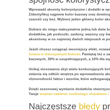
Wprowadź
akcenty kolorystyczne
i dodatki w s
Zidentyfikuj najpierw kolor bazowy oraz dominują
szarość czy beż. Wybierz jeden główny kolor akc
Dobierz do niego maksymalnie jedną lub dwie b
dodatków, jak poduszki, zasłony, wazony czy św
akcentowy w co najmniej dwóch miejscach w po
Jeżeli chcesz osiągnąć mocniejszy efekt, rozwa
ściana w intensywnym kolorze
. Pamiętaj też o 
bazowych, 30% w uzupełniających, a 10% dla wy
Unikaj stosowania zbyt wielu konkurujących ko
zmienia się odbiór wnętrza po wprowadzeniu akc
różnorodność faktur i wzorów, które wzbogacaj
Dzięki sezonowej wymianie dodatków stworzysz 
Twoje
wnętrze nabierze osobistego charakteru i
Najczęstsze
błędy
pr