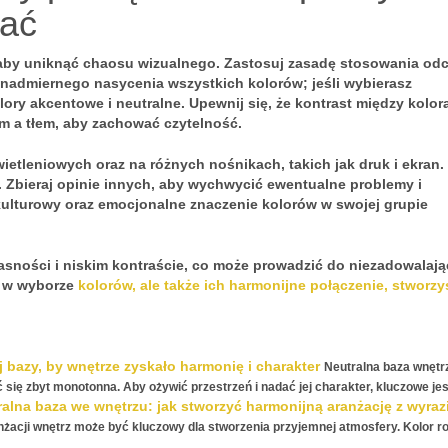
kać
 aby uniknąć chaosu wizualnego. Zastosuj zasadę stosowania odc
j nadmiernego
nasycenia
wszystkich kolorów; jeśli wybierasz
ory akcentowe i neutralne. Upewnij się, że kontrast między kolor
em a tłem, aby zachować
czytelność
.
ietleniowych
oraz na różnych nośnikach, takich jak druk i ekran.
e. Zbieraj opinie innych, aby wychwycić ewentualne problemy i
ulturowy oraz emocjonalne znaczenie kolorów w swojej grupie
jasności i niskim kontraście, co może prowadzić do niezadowalaj
ć w wyborze
kolorów, ale także ich harmonijne połączenie, stworzy
 bazy, by wnętrze zyskało harmonię i charakter
Neutralna baza wnętr
 zbyt monotonna. Aby ożywić przestrzeń i nadać jej charakter, kluczowe jest
alna baza we wnętrzu: jak stworzyć harmonijną aranżację z wyraz
żacji wnętrz może być kluczowy dla stworzenia przyjemnej atmosfery. Kolor r