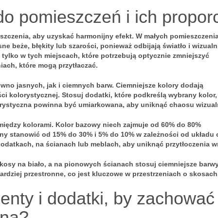
do pomieszczeń i ich proporc
eszczenia, aby uzyskać harmonijny efekt. W
małych pomieszczeni
asne beże, błękity lub szarości, ponieważ odbijają światło i wizualn
 tylko w tych miejscach, które potrzebują optycznie zmniejszyć
niach, które mogą przytłaczać.
no jasnych, jak i ciemnych barw. Ciemniejsze kolory dodają
ci kolorystycznej. Stosuj dodatki, które podkreślą wybrany kolor,
rystyczna powinna być umiarkowana, aby uniknąć chaosu wizual
między kolorami. Kolor bazowy niech zajmuje od
60% do 80%
nny stanowić od
15% do 30%
i
5% do 10%
w zależności od układu 
datkach, na ścianach lub meblach, aby uniknąć przytłoczenia w
osy na biało, a na pionowych ścianach stosuj ciemniejsze barwy
ardziej przestronne, co jest kluczowe w przestrzeniach o skosach
nty i dodatki, by zachować
zną?