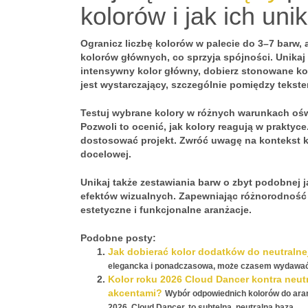
kolorów i jak ich uni
Ogranicz liczbę kolorów w palecie do
3–7 barw
,
kolorów głównych, co sprzyja spójności. Unika
intensywny kolor główny, dobierz stonowane kol
jest wystarczający, szczególnie pomiędzy tekst
Testuj wybrane kolory w różnych warunkach
ośw
Pozwoli to ocenić, jak kolory reagują w praktyc
dostosować projekt. Zwróć uwagę na kontekst k
docelowej.
Unikaj także zestawiania barw o zbyt podobnej 
efektów wizualnych. Zapewniając różnorodnoś
estetyczne i funkcjonalne aranżacje.
Podobne posty:
Jak dobierać kolor dodatków do neutralnej
elegancka i ponadczasowa, może czasem wydawać się
Kolor roku 2026 Cloud Dancer kontra neutr
akcentami?
Wybór odpowiednich kolorów do aran
2026, Cloud Dancer, to subtelna, neutralna baza,...