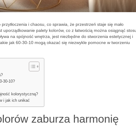
rzytłoczenia i chaosu, co sprawia, że przestrzeń staje się mało
st uporządkowanie palety kolorów, co z łatwością można osiągnąć stos
ływa na spójność wnętrza, jest niezbędne do stworzenia estetycznej i
 takie jak 60-30-10 mogą okazać się niezwykle pomocne w tworzeniu
a?
0-30-10?
jność kolorystyczną?
 i jak ich unikać
olorów zaburza harmonię