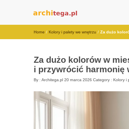
architega.pl
Home
/
Kolory i palety we wnętrzu
/
Za dużo kolor
Za dużo kolorów w mie
i przywrócić harmonię
By :
Architega.pl
20 marca 2026
Category :
Kolory i