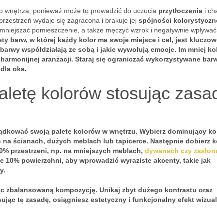
 wnętrza, ponieważ może to prowadzić do uczucia
przytłoczenia
i ch
przestrzeń wydaje się zagracona i brakuje jej
spójności kolorystyczn
mniejszać pomieszczenie, a także męczyć wzrok i negatywnie wpływać
y barw, w której każdy kolor ma swoje miejsce i cel, jest kluczow
 barwy współdziałają ze sobą i jakie wywołują emocje. Im mniej k
harmonijnej aranżacji. Staraj się ograniczać wykorzystywane barw
dla oka.
letę kolorów stosując zasa
ządkować swoją paletę kolorów w wnętrzu. Wybierz dominujący kol
 na ścianach, dużych meblach lub tapicerce. Następnie dobierz k
0%
przestrzeni, np. na mniejszych meblach,
dywanach czy zasłon
ie
10%
powierzchni, aby wprowadzić wyraziste akcenty, takie jak
y.
ąc zbalansowaną kompozycję. Unikaj zbyt dużego kontrastu oraz
jąc tę zasadę, osiągniesz estetyczny i funkcjonalny efekt wizual