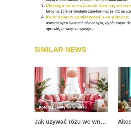
Dlaczego kolor na ścianie różni się od wz
farby na ścianie wygląda zupełnie inaczej niż na wz
Kolor ścian w pomieszczeniu od północy: j
oświetlanych światłem północnym, wybór koloru śc
sprawić, że wnętrze wydaje...
SIMILAR NEWS
Kolory i palety we wnętrzu
Kolo
Jak używać różu we wnętrzu: klucz do stylowych akcentów i harmonii kolorystycznej