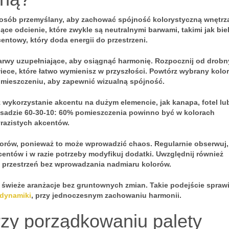
posób przemyślany, aby zachować
spójność kolorystyczną
wnętrz
ce odcienie, które zwykle są neutralnymi barwami, takimi jak biel
entowy, który doda energii do przestrzeni.
arwy uzupełniające, aby osiągnąć harmonię. Rozpocznij od drob
iece, które łatwo wymienisz w przyszłości. Powtórz wybrany kolor
mieszczeniu, aby zapewnić wizualną spójność.
ż wykorzystanie akcentu na dużym elemencie, jak kanapa, fotel lu
zasadzie 60-30-10: 60% pomieszczenia powinno być w kolorach
razistych akcentów.
lorów, ponieważ to może wprowadzić chaos. Regularnie obserwuj,
entów i w razie potrzeby modyfikuj dodatki. Uwzględnij również
ą przestrzeń bez wprowadzania nadmiaru kolorów.
świeże aranżacje bez gruntownych zmian. Takie podejście sprawi
 dynamiki
, przy jednoczesnym zachowaniu harmonii.
zy porządkowaniu palety