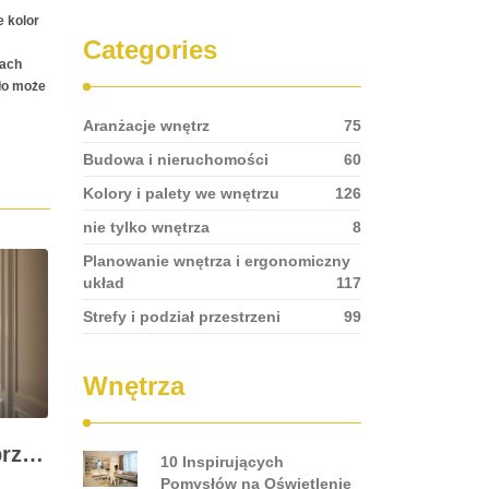
e kolor
Categories
iach
tło może
Aranżacje wnętrz
75
Budowa i nieruchomości
60
Kolory i palety we wnętrzu
126
nie tylko wnętrza
8
Planowanie wnętrza i ergonomiczny
układ
117
Strefy i podział przestrzeni
99
Wnętrza
Kolory do ciemnego przedpokoju: jak wybrać barwy i oświetlenie, by optycznie rozjaśnić i powiększyć przestrzeń
10 Inspirujących
Pomysłów na Oświetlenie