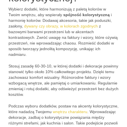
Wybierz dodatki, które harmonizują z paletą kolorów w
Twoim wnętrzu, aby wspierały
spójność kolorystyczną
i
harmonię kolorów. Dodawaj akcesoria, takie jak poduszki,
zasłony,
dywany czy obrazy, w kolorach zgodnych
z
bazowymi barwami przestrzeni lub w akcentach
kontrastowych. Zwróć uwagę na faktury i wzory, które ożywią
przestrzeń, nie wprowadzając chaosu. Rozmieść dodatki w
sposób tworzący jednolitą kompozycję, unikając ich
nadmiaru.
Stosuj zasadę 60-30-10, w której dodatki i dekoracje powinny
stanowić tylko około 10% całkowitego projektu. Dzięki temu
zachowasz komfort wizualny. Różnorodne faktury i wzory
wzbogacą wnętrze, ale pamiętaj o umiarkowaniu. Regularnie
zmieniaj i rotuj dodatki, aby odświeżyć przestrzeń bez dużych
kosztów.
Podczas wyboru dodatków, postaw na akcenty kolorystyczne,
które nadadzą Twojemu
wnętrzu charakteru
. Wprowadzając
dekoracje, zadbaj o kolorystyczne powiązania między
różnymi strefami, jak kuchnia i salon. Takie podejście pozwoli