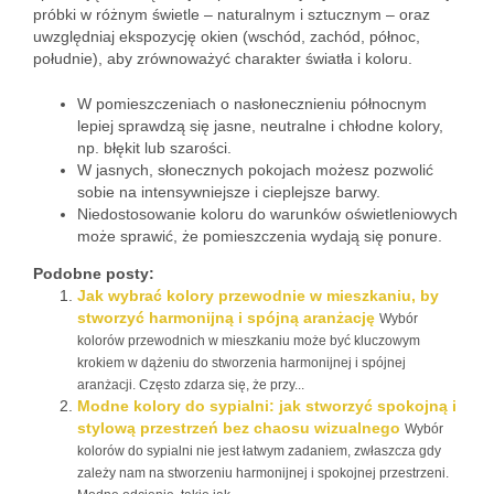
próbki w różnym świetle – naturalnym i sztucznym – oraz
uwzględniaj ekspozycję okien (wschód, zachód, północ,
południe), aby zrównoważyć charakter światła i koloru.
W pomieszczeniach o nasłonecznieniu północnym
lepiej sprawdzą się jasne, neutralne i chłodne kolory,
np. błękit lub szarości.
W jasnych, słonecznych pokojach możesz pozwolić
sobie na intensywniejsze i cieplejsze barwy.
Niedostosowanie koloru do warunków oświetleniowych
może sprawić, że pomieszczenia wydają się ponure.
Podobne posty:
Jak wybrać kolory przewodnie w mieszkaniu, by
stworzyć harmonijną i spójną aranżację
Wybór
kolorów przewodnich w mieszkaniu może być kluczowym
krokiem w dążeniu do stworzenia harmonijnej i spójnej
aranżacji. Często zdarza się, że przy...
Modne kolory do sypialni: jak stworzyć spokojną i
stylową przestrzeń bez chaosu wizualnego
Wybór
kolorów do sypialni nie jest łatwym zadaniem, zwłaszcza gdy
zależy nam na stworzeniu harmonijnej i spokojnej przestrzeni.