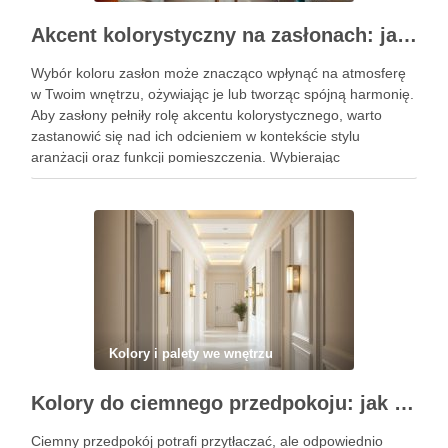
Akcent kolorystyczny na zasłonach: jak dobrać barwę, która ożywi i zharmonizuje wnętrze
Wybór koloru zasłon może znacząco wpłynąć na atmosferę
w Twoim wnętrzu, ożywiając je lub tworząc spójną harmonię.
Aby zasłony pełniły rolę akcentu kolorystycznego, warto
zastanowić się nad ich odcieniem w kontekście stylu
aranżacji oraz funkcji pomieszczenia. Wybierając
odpowiednie barwy, możesz nie tylko podkreślić charakter
przestrzeni, ale także wpłynąć na nastrój …
Kolory i palety we wnętrzu
Kolory do ciemnego przedpokoju: jak wybrać barwy i oświetlenie, by optycznie rozjaśnić i powiększyć przestrzeń
Ciemny przedpokój potrafi przytłaczać, ale odpowiednio