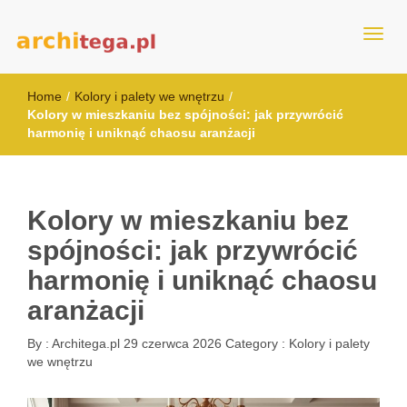
architega.pl
Home
/
Kolory i palety we wnętrzu
/
Kolory w mieszkaniu bez spójności: jak przywrócić
harmonię i uniknąć chaosu aranżacji
Kolory w mieszkaniu bez
spójności: jak przywrócić
harmonię i uniknąć chaosu
aranżacji
By :
Architega.pl
29 czerwca 2026
Category :
Kolory i palety
we wnętrzu