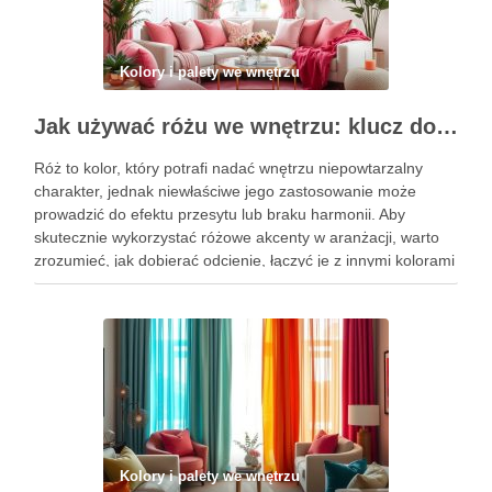
Kolory i palety we wnętrzu
Jak używać różu we wnętrzu: klucz do stylowych akcentów i harmonii kolorystycznej
Róż to kolor, który potrafi nadać wnętrzu niepowtarzalny
charakter, jednak niewłaściwe jego zastosowanie może
prowadzić do efektu przesytu lub braku harmonii. Aby
skutecznie wykorzystać różowe akcenty w aranżacji, warto
zrozumieć, jak dobierać odcienie, łączyć je z innymi kolorami
oraz wybierać odpowiednie materiały. Dzięki tym
wskazówkom stworzysz przestrzeń, która zachwyca estetyką
…
Kolory i palety we wnętrzu