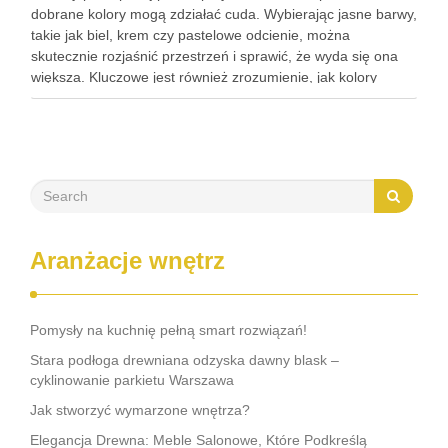
dobrane kolory mogą zdziałać cuda. Wybierając jasne barwy,
takie jak biel, krem czy pastelowe odcienie, można
skutecznie rozjaśnić przestrzeń i sprawić, że wyda się ona
większa. Kluczowe jest również zrozumienie, jak kolory
wpływają na percepcję pomieszczenia, co pozwoli na
stworzenie przyjemnej i przestronnej atmosfery. …
Aranżacje wnętrz
Pomysły na kuchnię pełną smart rozwiązań!
Stara podłoga drewniana odzyska dawny blask –
cyklinowanie parkietu Warszawa
Jak stworzyć wymarzone wnętrza?
Elegancja Drewna: Meble Salonowe, Które Podkreślą