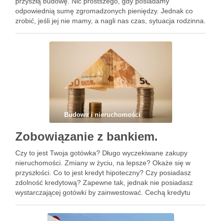
przyszłą budowę. Nic prostszego, gdy posiadamy
odpowiednią sumę zgromadzonych pieniędzy. Jednak co
zrobić, jeśli jej nie mamy, a nagli nas czas, sytuacja rodzinna.
Rozwiązań jest wiele, jednak jedną z najpopularniejszych
opcji oczywiście jest kredyt hipoteczny. Zawsze …
Budowa i nieruchomości
Zobowiązanie z bankiem.
Czy to jest Twoja gotówka? Długo wyczekiwane zakupy
nieruchomości. Zmiany w życiu, na lepsze? Okaże się w
przyszłości. Co to jest kredyt hipoteczny? Czy posiadasz
zdolność kredytową? Zapewne tak, jednak nie posiadasz
wystarczającej gotówki by zainwestować. Cechą kredytu
hipotecznego jest zabezpieczenie w formie hipoteki
ustanowiona na kupowanej nieruchomości. Zamieszkanie na