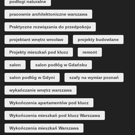
podłogi naturalne
pracownie architektoniczne warszawa
Praktyczne rozwiązania do przedpokoju
projektant wnętrz wrocław
projekty budowlane
Projekty mieszkań pod klucz
remont
salon
salon podłóg w Gdańsku
salon podłóg w Gdyni
szafy na wymiar poznań
wykańczanie wnętrz warszawa
Wykończenia apartamentów pod klucz
Wykończenia mieszkań pod klucz Warszawa
Wykończenia mieszkań Warszawa