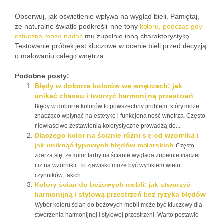
Obserwuj, jak oświetlenie wpływa na wygląd bieli. Pamiętaj,
że naturalne światło podkreśli inne tony
koloru, podczas gdy
sztuczne może nadać
mu zupełnie inną charakterystykę.
Testowanie próbek jest kluczowe w ocenie bieli przed decyzją
o malowaniu całego wnętrza.
Podobne posty:
Błędy w doborze kolorów we wnętrzach: jak
unikać chaosu i tworzyć harmonijną przestrzeń
Błędy w doborze kolorów to powszechny problem, który może
znacząco wpłynąć na estetykę i funkcjonalność wnętrza. Często
niewłaściwe zestawienia kolorystyczne prowadzą do...
Dlaczego kolor na ścianie różni się od wzornika i
jak uniknąć typowych błędów malarskich
Często
zdarza się, że kolor farby na ścianie wygląda zupełnie inaczej
niż na wzorniku. To zjawisko może być wynikiem wielu
czynników, takich...
Kolory ścian do beżowych mebli: jak stworzyć
harmonijną i stylową przestrzeń bez ryzyka błędów
Wybór koloru ścian do beżowych mebli może być kluczowy dla
stworzenia harmonijnej i stylowej przestrzeni. Warto postawić