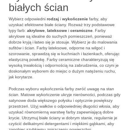
białych ścian
Wybierz odpowiedni
rodzaj
i
wykończenie
farby, aby
uzyskać efektowne białe ściany. Rozważ trzy podstawowe
typy farb:
akrylowe
,
lateksowe
i
ceramiczne
. Farby
akrylowe są idealne do suchych pomieszczeń, ponieważ
dobrze kryją i łatwo się je stosuje. Wybierz je do malowania
sufitów i ścian. Farby lateksowe, odporne na wilgoć i
szorowanie, sprawdzą się w kuchniach i łazienkach, oferując
elastyczną powłokę. Farby ceramiczne charakteryzują się
wysoką trwałością i odpornością na zabrudzenia, co czyni je
doskonałym wyborem do miejsc o dużym natężeniu ruchu,
jak korytarze.
Podczas wyboru wykończenia farby zwróć uwagę na stan
ścian. Matowe wykończenie ukryje nierówności, podczas gdy
satynowe doda większego połysku i optycznie powiększy
przestrzeń. Użyj wałków o odpowiedniej długości włosia, aby
uzyskać równomierną warstwę farby zapewniającą dobre
krycie. Utrzymuj białe ściany w dobrym stanie, regularnie je
czyścić delikatnymi detergentami i miękkimi gąbkami, aby
zapobiec szybkiemu zniszczeniu powierzchni.