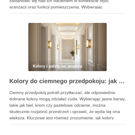
zastanowić się nad ich odcieniem w kontekście stylu
aranżacji oraz funkcji pomieszczenia. Wybierając
odpowiednie barwy, możesz nie tylko podkreślić charakter
przestrzeni, ale także wpłynąć na nastrój …
Kolory i palety we wnętrzu
Kolory do ciemnego przedpokoju: jak wybrać barwy i oświetlenie, by optycznie rozjaśnić i powiększyć przestrzeń
Ciemny przedpokój potrafi przytłaczać, ale odpowiednio
dobrane kolory mogą zdziałać cuda. Wybierając jasne barwy,
takie jak biel, krem czy pastelowe odcienie, można
skutecznie rozjaśnić przestrzeń i sprawić, że wyda się ona
większa. Kluczowe jest również zrozumienie, jak kolory
wpływają na percepcję pomieszczenia, co pozwoli na
stworzenie przyjemnej i przestronnej atmosfery. …