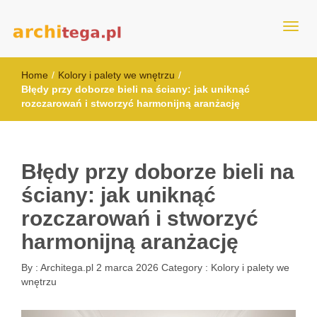
architega.pl
Home
/
Kolory i palety we wnętrzu
/
Błędy przy doborze bieli na ściany: jak uniknąć
rozczarowań i stworzyć harmonijną aranżację
Błędy przy doborze bieli na
ściany: jak uniknąć
rozczarowań i stworzyć
harmonijną aranżację
By :
Architega.pl
2 marca 2026
Category :
Kolory i palety we
wnętrzu