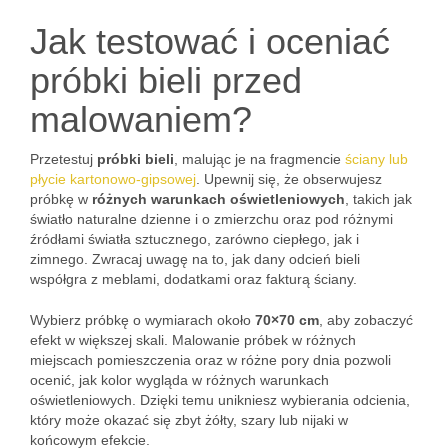
Jak testować i oceniać
próbki bieli przed
malowaniem?
Przetestuj
próbki bieli
, malując je na fragmencie
ściany lub
płycie kartonowo-gipsowej
. Upewnij się, że obserwujesz
próbkę w
różnych warunkach oświetleniowych
, takich jak
światło naturalne dzienne i o zmierzchu oraz pod różnymi
źródłami światła sztucznego, zarówno ciepłego, jak i
zimnego. Zwracaj uwagę na to, jak dany odcień bieli
współgra z meblami, dodatkami oraz fakturą ściany.
Wybierz próbkę o wymiarach około
70×70 cm
, aby zobaczyć
efekt w większej skali. Malowanie próbek w różnych
miejscach pomieszczenia oraz w różne pory dnia pozwoli
ocenić, jak kolor wygląda w różnych warunkach
oświetleniowych. Dzięki temu unikniesz wybierania odcienia,
który może okazać się zbyt żółty, szary lub nijaki w
końcowym efekcie.