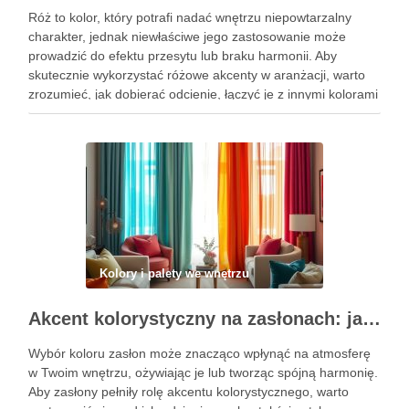
Róż to kolor, który potrafi nadać wnętrzu niepowtarzalny
charakter, jednak niewłaściwe jego zastosowanie może
prowadzić do efektu przesytu lub braku harmonii. Aby
skutecznie wykorzystać różowe akcenty w aranżacji, warto
zrozumieć, jak dobierać odcienie, łączyć je z innymi kolorami
oraz wybierać odpowiednie materiały. Dzięki tym
wskazówkom stworzysz przestrzeń, która zachwyca estetyką
…
Kolory i palety we wnętrzu
Akcent kolorystyczny na zasłonach: jak dobrać barwę, która ożywi i zharmonizuje wnętrze
Wybór koloru zasłon może znacząco wpłynąć na atmosferę
w Twoim wnętrzu, ożywiając je lub tworząc spójną harmonię.
Aby zasłony pełniły rolę akcentu kolorystycznego, warto