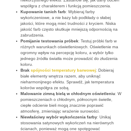
niekorzystnego efektu. Zastanów się, jak dany odcień
współgra z charakterem i funkcją pomieszczenia.
Kupowanie tanich farb
: Wybieraj farby
wykończeniowe, a nie bazy lub podkłady o słabej
jakości, które mogą mieć trudności z kryciem. Niska
jakość farb często skutkuje mniejszą odpornością na
zabrudzenia.
Pomijanie testowania próbek
: Testuj próbki farb w
różnych warunkach oświetleniowych. Oświetlenie ma
ogromny wpływ na percepcję koloru, a wybór tylko
jednego źródła światła może prowadzić do złudzenia
koloru.
Brak
spójności temperatury barwowej
: Dobieraj
białe elementy wnętrza razem, aby uniknąć
nieharmonijnego efektu. Sprawdź, jak temperatura
kolorów współgra ze sobą.
Malowanie zimną bielą w chłodnym oświetleniu
: W
pomieszczeniach o chłodnym, północnym świetle,
ciepłe odcienie bieli mogą znacznie poprawić
atmosferę, zmieniając wrażenie surowości.
Niewłaściwy wybór wykończenia farby
: Unikaj
stosowania satynowych wykończeń na nierównych
ścianach, ponieważ mogą one spotęgować