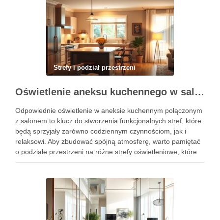
Strefy i podział przestrzeni
Oświetlenie aneksu kuchennego w salonie: jak zbudować funkcjonalne i spójne strefy światła
Odpowiednie oświetlenie w aneksie kuchennym połączonym
z salonem to klucz do stworzenia funkcjonalnych stref, które
będą sprzyjały zarówno codziennym czynnościom, jak i
relaksowi. Aby zbudować spójną atmosferę, warto pamiętać
o podziale przestrzeni na różne strefy oświetleniowe, które
odpowiadają ich przeznaczeniu. Dzięki właściwemu doborowi
barwy oraz natężenia światła, możesz nie tylko …