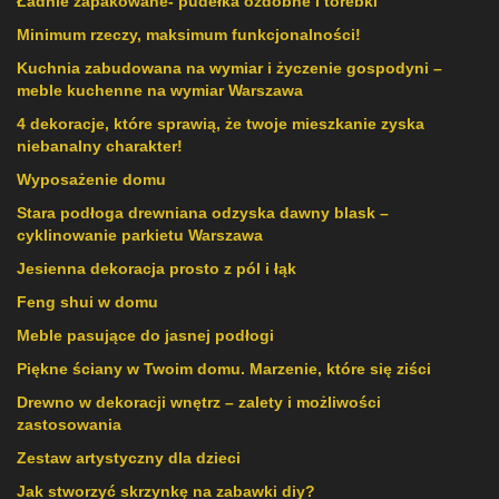
Ładnie zapakowane- pudełka ozdobne i torebki
Minimum rzeczy, maksimum funkcjonalności!
Kuchnia zabudowana na wymiar i życzenie gospodyni –
meble kuchenne na wymiar Warszawa
4 dekoracje, które sprawią, że twoje mieszkanie zyska
niebanalny charakter!
Wyposażenie domu
Stara podłoga drewniana odzyska dawny blask –
cyklinowanie parkietu Warszawa
Jesienna dekoracja prosto z pól i łąk
Feng shui w domu
Meble pasujące do jasnej podłogi
Piękne ściany w Twoim domu. Marzenie, które się ziści
Drewno w dekoracji wnętrz – zalety i możliwości
zastosowania
Zestaw artystyczny dla dzieci
Jak stworzyć skrzynkę na zabawki diy?