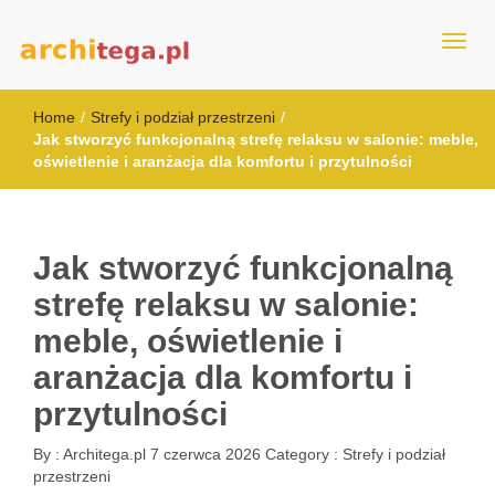
architega.pl
Home
/
Strefy i podział przestrzeni
/
Jak stworzyć funkcjonalną strefę relaksu w salonie: meble,
oświetlenie i aranżacja dla komfortu i przytulności
Jak stworzyć funkcjonalną
strefę relaksu w salonie:
meble, oświetlenie i
aranżacja dla komfortu i
przytulności
By :
Architega.pl
7 czerwca 2026
Category :
Strefy i podział
przestrzeni