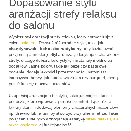
Dopasowanie stylu
aranżacji strefy relaksu
do salonu
Wybierz styl aranżacji strefy relaksu, który harmonizuje z
całym
salonem
. Rozważ różnorodne style, takie jak
skandynawski
,
boho
albo
rustykalny
, aby kształtować
przyjemną atmosferę. Styl arranżacji decyduje o charakterze
strefy, dlatego dobierz kolorystykę i materiały mebli oraz
dodatków. Jasne kolory, takie jak beże czy pastelowe
odcienie, dodają lekkości i przestronności, natomiast
intensywne barwy, jak butelkowa zieleń czy burgund, mogą
pełnić funkcję mocnych akcentów.
Uzupełniaj aranżację o tekstylia, takie jak miękkie koce i
poduszki, które wprowadzą ciepło i comfort. Łącz różne
faktury tkanin i dodawaj elementy z naturalnych materiałów,
np. drewno lub rattan, by stworzyć przytulne wnętrze. Takie
połączenia nie tylko wzbogacają estetykę
strefy relaksu, ale
także wspierają
jej funkcjonalność.