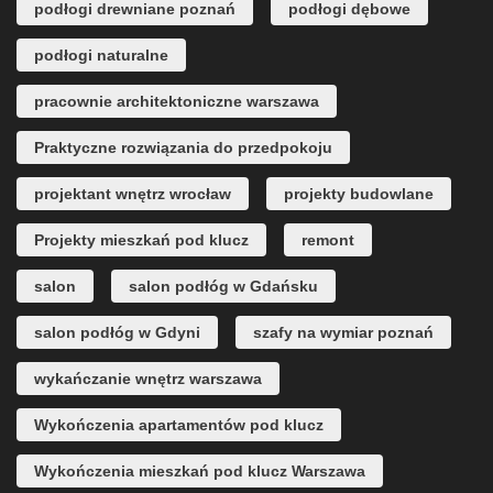
podłogi drewniane poznań
podłogi dębowe
podłogi naturalne
pracownie architektoniczne warszawa
Praktyczne rozwiązania do przedpokoju
projektant wnętrz wrocław
projekty budowlane
Projekty mieszkań pod klucz
remont
salon
salon podłóg w Gdańsku
salon podłóg w Gdyni
szafy na wymiar poznań
wykańczanie wnętrz warszawa
Wykończenia apartamentów pod klucz
Wykończenia mieszkań pod klucz Warszawa