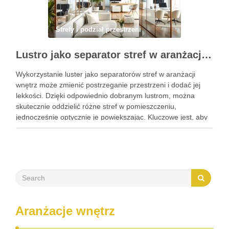
Strefy i podział przestrzeni
Lustro jako separator stref w aranżacji wnętrz: praktyczne sposoby na wyodrębnienie i optyczne powiększenie przestrzeni
Wykorzystanie luster jako separatorów stref w aranżacji
wnętrz może zmienić postrzeganie przestrzeni i dodać jej
lekkości. Dzięki odpowiednio dobranym lustrom, można
skutecznie oddzielić różne stref w pomieszczeniu,
jednocześnie optycznie je powiększając. Kluczowe jest, aby
zrozumieć, jakie cechy luster wpływają na ich funkcjonalność
w tej roli. W dalszej części artykułu odkryjesz …
Aranżacje wnętrz