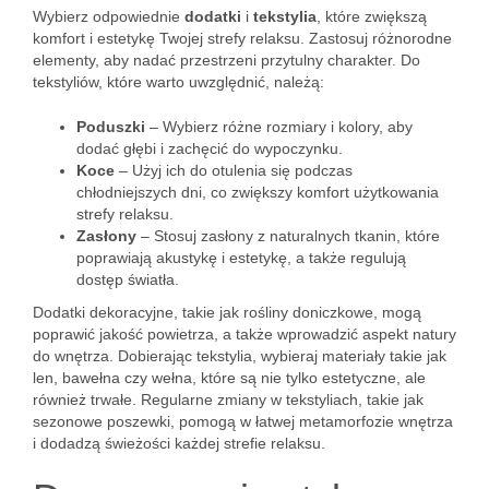
Wybierz odpowiednie
dodatki
i
tekstylia
, które zwiększą
komfort i estetykę Twojej strefy relaksu. Zastosuj różnorodne
elementy, aby nadać przestrzeni przytulny charakter. Do
tekstyliów, które warto uwzględnić, należą:
Poduszki
– Wybierz różne rozmiary i kolory, aby
dodać głębi i zachęcić do wypoczynku.
Koce
– Użyj ich do otulenia się podczas
chłodniejszych dni, co zwiększy komfort użytkowania
strefy relaksu.
Zasłony
– Stosuj zasłony z naturalnych tkanin, które
poprawiają akustykę i estetykę, a także regulują
dostęp światła.
Dodatki dekoracyjne, takie jak rośliny doniczkowe, mogą
poprawić jakość powietrza, a także wprowadzić aspekt natury
do wnętrza. Dobierając tekstylia, wybieraj materiały takie jak
len, bawełna czy wełna, które są nie tylko estetyczne, ale
również trwałe. Regularne zmiany w tekstyliach, takie jak
sezonowe poszewki, pomogą w łatwej metamorfozie wnętrza
i dodadzą świeżości każdej strefie relaksu.