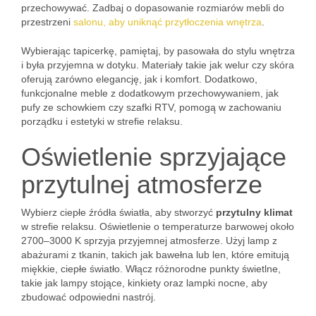
przechowywać. Zadbaj o dopasowanie rozmiarów mebli do
przestrzeni
salonu, aby uniknąć przytłoczenia wnętrza
.
Wybierając tapicerkę, pamiętaj, by pasowała do stylu wnętrza
i była przyjemna w dotyku. Materiały takie jak welur czy skóra
oferują zarówno elegancję, jak i komfort. Dodatkowo,
funkcjonalne meble z dodatkowym przechowywaniem, jak
pufy ze schowkiem czy szafki RTV, pomogą w zachowaniu
porządku i estetyki w strefie relaksu.
Oświetlenie sprzyjające
przytulnej atmosferze
Wybierz ciepłe źródła światła, aby stworzyć
przytulny klimat
w strefie relaksu. Oświetlenie o temperaturze barwowej około
2700–3000 K sprzyja przyjemnej atmosferze. Użyj lamp z
abażurami z tkanin, takich jak bawełna lub len, które emitują
miękkie, ciepłe światło. Włącz różnorodne punkty świetlne,
takie jak lampy stojące, kinkiety oraz lampki nocne, aby
zbudować odpowiedni nastrój.