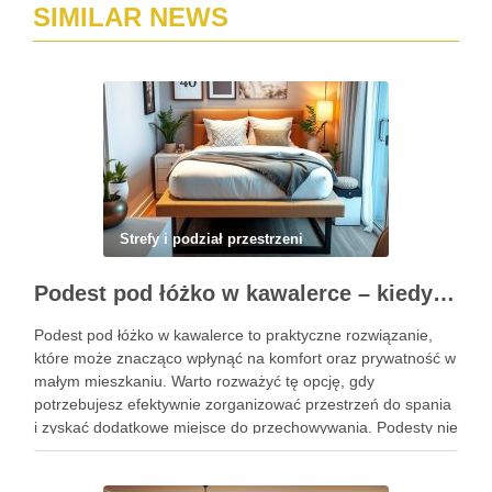
SIMILAR NEWS
Strefy i podział przestrzeni
Podest pod łóżko w kawalerce – kiedy warto wybrać to rozwiązanie dla wygody i prywatności?
Podest pod łóżko w kawalerce to praktyczne rozwiązanie,
które może znacząco wpłynąć na komfort oraz prywatność w
małym mieszkaniu. Warto rozważyć tę opcję, gdy
potrzebujesz efektywnie zorganizować przestrzeń do spania
i zyskać dodatkowe miejsce do przechowywania. Podesty nie
tylko wydzielają strefy, ale także mogą być funkcjonalnym
elementem aranżacji. W niniejszym …