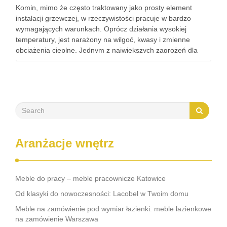
Komin, mimo że często traktowany jako prosty element
instalacji grzewczej, w rzeczywistości pracuje w bardzo
wymagających warunkach. Oprócz działania wysokiej
temperatury, jest narażony na wilgoć, kwasy i zmienne
obciążenia cieplne. Jednym z największych zagrożeń dla
jego trwałości jest kondensacja pary wodnej. Proces ten, jeśli
jest nasilony i długotrwały, prowadzi do …
Aranżacje wnętrz
Meble do pracy – meble pracownicze Katowice
Od klasyki do nowoczesności: Lacobel w Twoim domu
Meble na zamówienie pod wymiar łazienki: meble łazienkowe
na zamówienie Warszawa