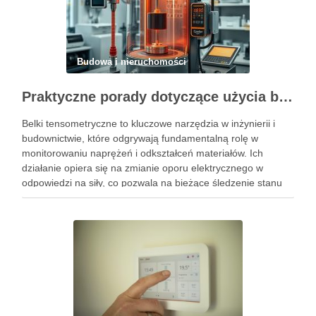
Budowa i nieruchomości
Praktyczne porady dotyczące użycia belki tensometrycznej w różnych zastosowaniach
Belki tensometryczne to kluczowe narzędzia w inżynierii i
budownictwie, które odgrywają fundamentalną rolę w
monitorowaniu naprężeń i odkształceń materiałów. Ich
działanie opiera się na zmianie oporu elektrycznego w
odpowiedzi na siły, co pozwala na bieżące śledzenie stanu
konstrukcji. Dzięki zastosowaniu belek tensometrycznych
możliwe jest nie tylko zwiększenie bezpieczeństwa
budynków, ale …