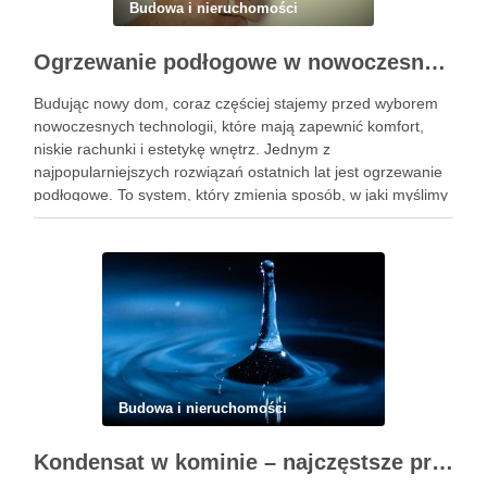
Budowa i nieruchomości
Ogrzewanie podłogowe w nowoczesnym domu – komfort, oszczędność i estetyka
Budując nowy dom, coraz częściej stajemy przed wyborem
nowoczesnych technologii, które mają zapewnić komfort,
niskie rachunki i estetykę wnętrz. Jednym z
najpopularniejszych rozwiązań ostatnich lat jest ogrzewanie
podłogowe. To system, który zmienia sposób, w jaki myślimy
o cieple w domu – nie tylko grzeje, ale również wpływa na
wygląd pomieszczeń …
Budowa i nieruchomości
Kondensat w kominie – najczęstsze problemy techniczne i użytkowe