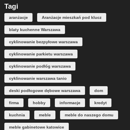
Tagi
aranżacje
Aranżacje mieszkań pod klucz
blaty kuchenne Warszawa
cyklinowanie bezpyłowe warszawa
cyklinowanie parkietu warszawa
cyklinowanie podłóg warszawa
cyklinowanie warszawa tanio
deski podłogowe dębowe warszawa
dom
firma
hobby
informacje
kredyt
kuchnia
meble
meble do naszego domu
meble gabinetowe katowice