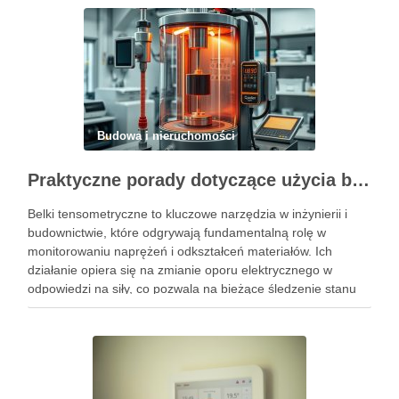
Budowa i nieruchomości
Praktyczne porady dotyczące użycia belki tensometrycznej w różnych zastosowaniach
Belki tensometryczne to kluczowe narzędzia w inżynierii i
budownictwie, które odgrywają fundamentalną rolę w
monitorowaniu naprężeń i odkształceń materiałów. Ich
działanie opiera się na zmianie oporu elektrycznego w
odpowiedzi na siły, co pozwala na bieżące śledzenie stanu
konstrukcji. Dzięki zastosowaniu belek tensometrycznych
możliwe jest nie tylko zwiększenie bezpieczeństwa
budynków, ale …