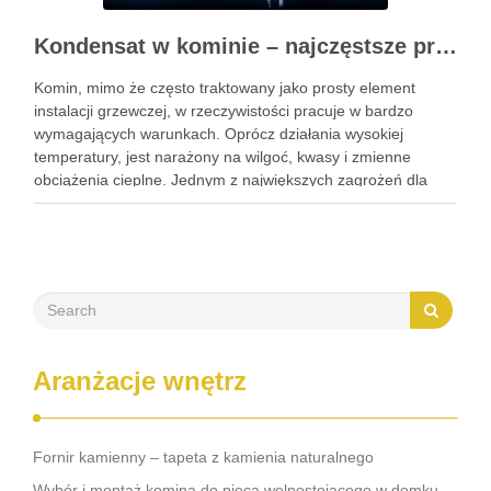
Kondensat w kominie – najczęstsze problemy techniczne i użytkowe
Komin, mimo że często traktowany jako prosty element
instalacji grzewczej, w rzeczywistości pracuje w bardzo
wymagających warunkach. Oprócz działania wysokiej
temperatury, jest narażony na wilgoć, kwasy i zmienne
obciążenia cieplne. Jednym z największych zagrożeń dla
jego trwałości jest kondensacja pary wodnej. Proces ten, jeśli
jest nasilony i długotrwały, prowadzi do …
Aranżacje wnętrz
Fornir kamienny – tapeta z kamienia naturalnego
Wybór i montaż komina do pieca wolnostojącego w domku