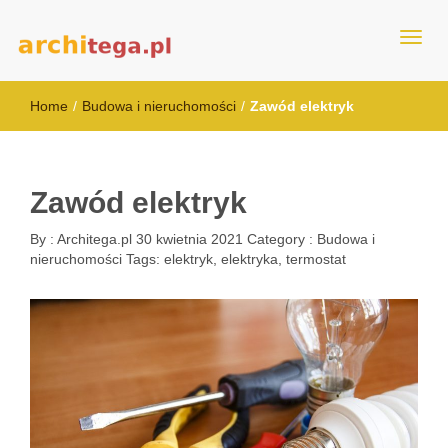
architega.pl
Home
/
Budowa i nieruchomości
/
Zawód elektryk
Zawód elektryk
By :
Architega.pl
30 kwietnia 2021
Category :
Budowa i
nieruchomości
Tags:
elektryk
,
elektryka
,
termostat