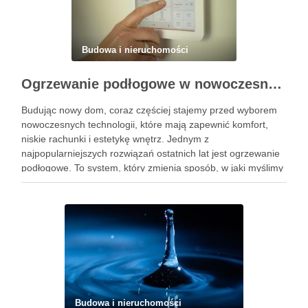
Budowa i nieruchomości
Ogrzewanie podłogowe w nowoczesnym domu – komfort, oszczędność i estetyka
Budując nowy dom, coraz częściej stajemy przed wyborem
nowoczesnych technologii, które mają zapewnić komfort,
niskie rachunki i estetykę wnętrz. Jednym z
najpopularniejszych rozwiązań ostatnich lat jest ogrzewanie
podłogowe. To system, który zmienia sposób, w jaki myślimy
o cieple w domu – nie tylko grzeje, ale również wpływa na
wygląd pomieszczeń …
Budowa i nieruchomości