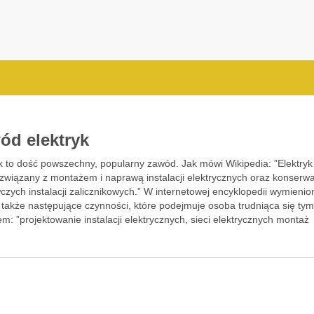
ód elektryk
yk to dość powszechny, popularny zawód. Jak mówi Wikipedia: ”Elektryk
związany z montażem i naprawą instalacji elektrycznych oraz konserw
zych instalacji zalicznikowych.” W internetowej encyklopedii wymienio
 także następujące czynności, które podejmuje osoba trudniąca się ty
: ”projektowanie instalacji elektrycznych, sieci elektrycznych montaż
cji elektrycznych zgodnie z dokumentacją techniczną; …