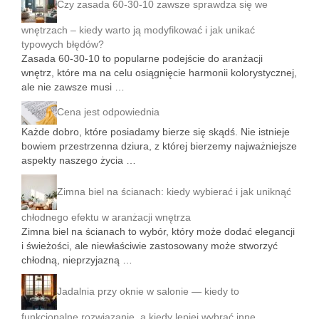
Czy zasada 60-30-10 zawsze sprawdza się we
wnętrzach – kiedy warto ją modyfikować i jak unikać
typowych błędów?
Zasada 60-30-10 to popularne podejście do aranżacji
wnętrz, które ma na celu osiągnięcie harmonii kolorystycznej,
ale nie zawsze musi …
Cena jest odpowiednia
Każde dobro, które posiadamy bierze się skądś. Nie istnieje
bowiem przestrzenna dziura, z której bierzemy najważniejsze
aspekty naszego życia …
Zimna biel na ścianach: kiedy wybierać i jak uniknąć
chłodnego efektu w aranżacji wnętrza
Zimna biel na ścianach to wybór, który może dodać elegancji
i świeżości, ale niewłaściwie zastosowany może stworzyć
chłodną, nieprzyjazną …
Jadalnia przy oknie w salonie — kiedy to
funkcjonalne rozwiązanie, a kiedy lepiej wybrać inne