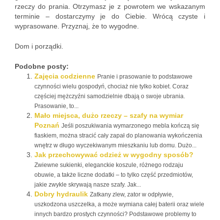
rzeczy do prania. Otrzymasz je z powrotem we wskazanym
terminie – dostarczymy je do Ciebie. Wrócą czyste i
wyprasowane. Przyznaj, że to wygodne.
Dom i porządki.
Podobne posty:
Zajęcia codzienne
Pranie i prasowanie to podstawowe
czynności wielu gospodyń, chociaż nie tylko kobiet. Coraz
częściej mężczyźni samodzielnie dbają o swoje ubrania.
Prasowanie, to...
Mało miejsca, dużo rzeczy – szafy na wymiar
Poznań
Jeśli poszukiwania wymarzonego mebla kończą się
fiaskiem, można stracić cały zapał do planowania wykończenia
wnętrz w długo wyczekiwanym mieszkaniu lub domu. Dużo...
Jak przechowywać odzież w wygodny sposób?
Zwiewne sukienki, eleganckie koszule, różnego rodzaju
obuwie, a także liczne dodatki – to tylko część przedmiotów,
jakie zwykle skrywają nasze szafy. Jak...
Dobry hydraulik
Zatkany zlew, zator w odpływie,
uszkodzona uszczelka, a może wymiana całej baterii oraz wiele
innych bardzo prostych czynności? Podstawowe problemy to