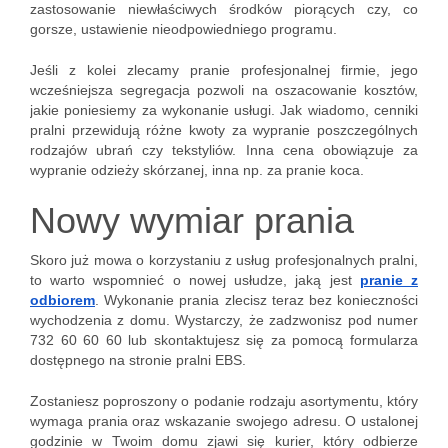
zastosowanie niewłaściwych środków piorących czy, co
gorsze, ustawienie nieodpowiedniego programu.
Jeśli z kolei zlecamy pranie profesjonalnej firmie, jego
wcześniejsza segregacja pozwoli na oszacowanie kosztów,
jakie poniesiemy za wykonanie usługi. Jak wiadomo, cenniki
pralni przewidują różne kwoty za wypranie poszczególnych
rodzajów ubrań czy tekstyliów. Inna cena obowiązuje za
wypranie odzieży skórzanej, inna np. za pranie koca.
Nowy wymiar prania
Skoro już mowa o korzystaniu z usług profesjonalnych pralni,
to warto wspomnieć o nowej usłudze, jaką jest
pranie z
odbiorem
. Wykonanie prania zlecisz teraz bez konieczności
wychodzenia z domu. Wystarczy, że zadzwonisz pod numer
732 60 60 60 lub skontaktujesz się za pomocą formularza
dostępnego na stronie pralni EBS.
Zostaniesz poproszony o podanie rodzaju asortymentu, który
wymaga prania oraz wskazanie swojego adresu. O ustalonej
godzinie w Twoim domu zjawi się kurier, który odbierze