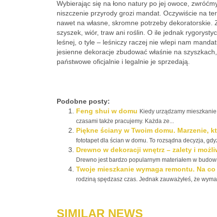
Wybierając się na łono natury po jej owoce, zwróćmy
niszczenie przyrody grozi mandat. Oczywiście na te
nawet na własne, skromne potrzeby dekoratorskie. 
szyszek, wiór, traw ani roślin. O ile jednak rygorysty
leśnej, o tyle – leśniczy raczej nie wlepi nam mandat
jesienne dekoracje zbudować właśnie na szyszkach, 
państwowe oficjalnie i legalnie je sprzedają.
Podobne posty:
Feng shui w domu
Kiedy urządzamy mieszkanie,
czasami także pracujemy. Każda ze...
Piękne ściany w Twoim domu. Marzenie, któ
fototapet dla ścian w domu. To rozsądna decyzja, gdyż
Drewno w dekoracji wnętrz – zalety i możl
Drewno jest bardzo popularnym materiałem w budowni
Twoje mieszkanie wymaga remontu. Na co
rodziną spędzasz czas. Jednak zauważyłeś, że wymaga
SIMILAR NEWS