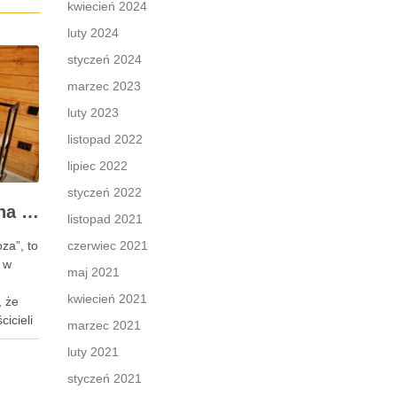
kwiecień 2024
luty 2024
styczeń 2024
marzec 2023
luty 2023
listopad 2022
lipiec 2022
styczeń 2022
Wybór i montaż komina do pieca wolnostojącego w domku letniskowym
listopad 2021
za”, to
czerwiec 2021
 w
maj 2021
kwiecień 2021
, że
cicieli
marzec 2021
ementem
luty 2021
ktywne
styczeń 2021