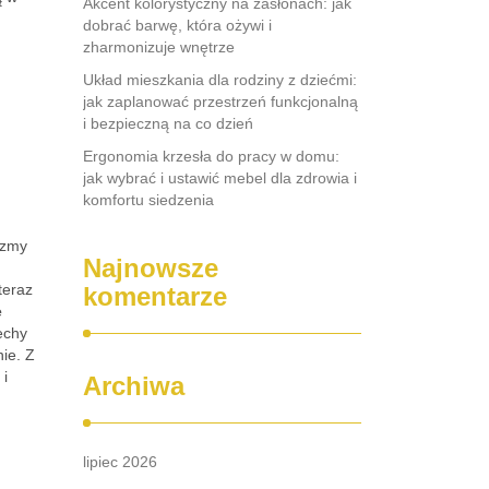
Akcent kolorystyczny na zasłonach: jak
dobrać barwę, która ożywi i
zharmonizuje wnętrze
Układ mieszkania dla rodziny z dziećmi:
jak zaplanować przestrzeń funkcjonalną
i bezpieczną na co dzień
Ergonomia krzesła do pracy w domu:
jak wybrać i ustawić mebel dla zdrowia i
komfortu siedzenia
rzmy
Najnowsze
teraz
komentarze
e
echy
ie. Z
 i
Archiwa
lipiec 2026