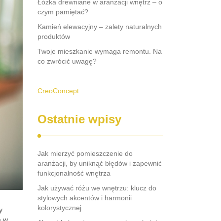
Łóżka drewniane w aranżacji wnętrz – o
czym pamiętać?
Kamień elewacyjny – zalety naturalnych
produktów
Twoje mieszkanie wymaga remontu. Na
co zwrócić uwagę?
CreoConcept
Ostatnie wpisy
Jak mierzyć pomieszczenie do
aranżacji, by uniknąć błędów i zapewnić
funkcjonalność wnętrza
Jak używać różu we wnętrzu: klucz do
stylowych akcentów i harmonii
kolorystycznej
y
ą w