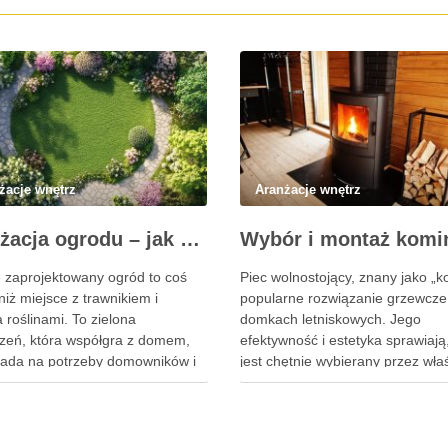
żacje wnętrz
Aranżacje wnętrz
Aranżacja ogrodu – jak stworzyć przestrzeń, która cieszy oczy przez cały rok?
 zaprojektowany ogród to coś
Piec wolnostojący, znany jako „ko
niż miejsce z trawnikiem i
popularne rozwiązanie grzewcze
 roślinami. To zielona
domkach letniskowych. Jego
rzeń, która współgra z domem,
efektywność i estetyka sprawiają
ada na potrzeby domowników i
jest chętnie wybierany przez właś
hwilę wytchnienia od codziennego
takich obiektów. Kluczowym el
Kluczem do sukcesu jest
zapewniającym bezpieczne i efe
ślana aranżacja ogrodu, która
działanie kozy jest odpowiednio
stetykę, funkcjonalność i
dobrany komin. W tym artykule