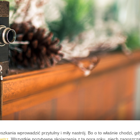
kania wprowadzić przytulny i miły nastrój. Bo o to właśnie chodzi, gd
nętrz
. Wszystkie pozytywne skojarzenia z tą porą roku, niech zagoszcz