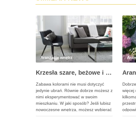
Aranżacje wnętrz
Aran
Krzesła szare, beżowe i brązowe – neutralne barwy w ofercie Novodom
Zabawa kolorami nie musi dotyczyć
Dobrze
jedynie ubrań. Równie dobrze możesz z
więcej 
nimi eksperymentować w swoim
kilkoma
mieszkaniu. W jaki sposób? Jeśli lubisz
przest
nowoczesne wnętrza, możesz wybierać
odpowi
spośród wielu propozycji krzeseł w
daje c
innych kolorach niż białe lub czarne.
pędu. 
Obecnie na topie są neutralne barwy,
przemy
które skutecznie ocieplą każde
łączy e