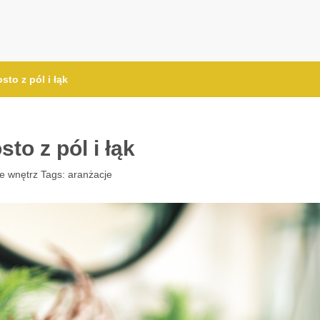
sto z pól i łąk
to z pól i łąk
e wnętrz
Tags:
aranżacje