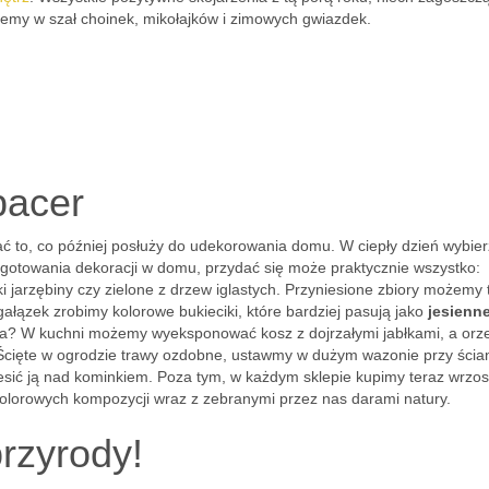
emy w szał choinek, mikołajków i zimowych gwiazdek.
pacer
erać to, co później posłuży do udekorowania domu. W ciepły dzień wybie
zygotowania dekoracji w domu, przydać się może praktycznie wszystko:
zki jarzębiny czy zielone z drzew iglastych. Przyniesione zbiory możemy 
gałązek zrobimy kolorowe bukieciki, które bardziej pasują jako
jesienn
awda? W kuchni możemy wyeksponować kosz z dojrzałymi jabłkami, a orz
 Ścięte w ogrodzie trawy ozdobne, ustawmy w dużym wazonie przy ścian
iesić ją nad kominkiem. Poza tym, w każdym sklepie kupimy teraz wrzos
olorowych kompozycji wraz z zebranymi przez nas darami natury.
rzyrody!