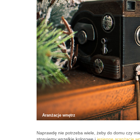
Aranżacje wnętrz
Naprawdę nie potrzeba wiele, żeby do domu czy miesz
stosujemy wszelkie kolorowe i
jesienne aranżacje w