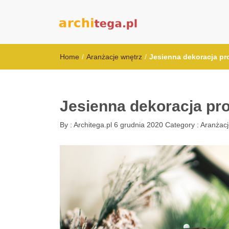
architega.pl
Home
/
Aranżacje wnętrz
/
Jesienna dekoracja pro
Jesienna dekoracja pros
By :
Architega.pl
6 grudnia 2020
Category :
Aranżacj