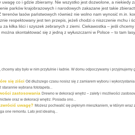
 uwagę co i gdzie zbieramy. Nie wszystko jest dozwolone, a niekiedy z
renie parków krajobrazowych i narodowych zakazane jest takie zbierac
Z terenów lasów państwowych również nie wolno nam wynosić m.in. kor
cznie respektowany jest ten przepis, jeżeli chodzi o niszczenie mchu i śc
u za kilka liści i szyszek zebranych z ziemi. Ciekawostka – jeśli chcemy
można skontaktować się z jedną z wyłuszczarni w Polsce – to tam las
 chcemy aby było w nim przytulnie i ładnie. W domu odpoczywamy i przyjmujemy g
re się ziści
Od dłuższego czasu nosisz się z zamiarem wyboru i wykorzystania
 starannie wybrana fototapeta...
iwości zastosowania
Drewno w dekoracji wnętrz – zalety i możliwości zastos
ctwie oraz w dekoracji wnętrz. Posiada ono...
 zwrócić uwagę?
Możesz pochwalić się pięknym mieszkaniem, w którym wraz 
 one remontu. Lato jest idealną...