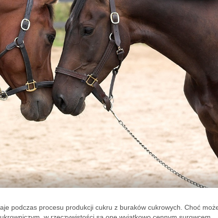
taje podczas procesu produkcji cukru z buraków cukrowych. Choć moż
e cukrowniczym, w rzeczywistości są one wyjątkowo cennym surowcem