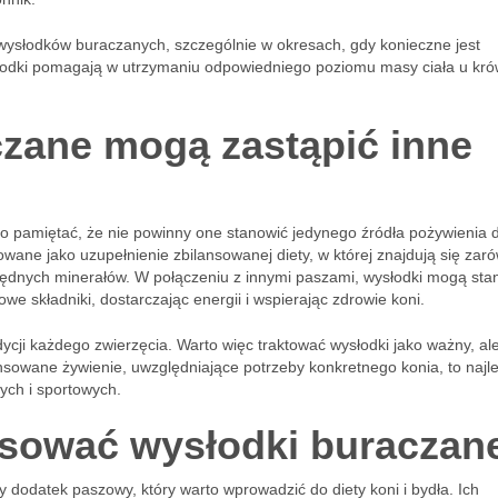
ysłodków buraczanych, szczególnie w okresach, gdy konieczne jest
słodki pomagają w utrzymaniu odpowiedniego poziomu masy ciała u kr
czane mogą zastąpić inne
to pamiętać, że nie powinny one stanowić jedynego źródła pożywienia d
sowane jako uzupełnienie zbilansowanej diety, w której znajdują się zar
iezbędnych minerałów. W połączeniu z innymi paszami, wysłodki mogą sta
we składniki, dostarczając energii i wspierając zdrowie koni.
dycji każdego zwierzęcia. Warto więc traktować wysłodki jako ważny, ale
nsowane żywienie, uwzględniające potrzeby konkretnego konia, to najl
ych i sportowych.
osować wysłodki buraczan
 dodatek paszowy, który warto wprowadzić do diety koni i bydła. Ich