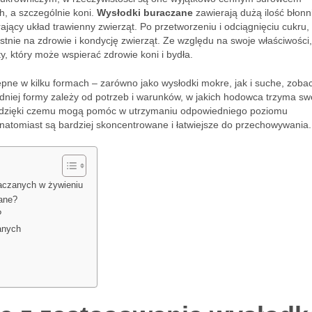
, a szczególnie koni.
Wysłodki buraczane
zawierają dużą ilość błonn
ający układ trawienny zwierząt. Po przetworzeniu i odciągnięciu cukru,
ystnie na zdrowie i kondycję zwierząt. Ze względu na swoje właściwości,
, który może wspierać zdrowie koni i bydła.
pne w kilku formach – zarówno jako wysłodki mokre, jak i suche, zobac
niej formy zależy od potrzeb i warunków, w jakich hodowca trzyma sw
, dzięki czemu mogą pomóc w utrzymaniu odpowiedniego poziomu
natomiast są bardziej skoncentrowane i łatwiejsze do przechowywania.
aczanych w żywieniu
ane?
?
anych