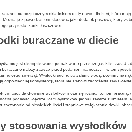
i buraczane są bezpiecznym składnikiem diety nawet dla koni, które mają
m. Można je z powodzeniem stosować jako dodatek paszowy, który wz
ego przyrostu tkanki tłuszczowej.
dki buraczane w diecie
ydła nie jest skomplikowane, jednak warto przestrzegać kilku zasad, a
ki buraczane należy zawsze przed podaniem namoczyć – w ten sposób 
okarmowego zwierząt. Wysłodki suche, po zalaniu wodą, powinny nasią
ają odpowiedniej konsystencji, która nie stanowi zagrożenia zadławieni
 aktywności, dawkowanie wysłodków może się różnić. Koniom pracując
i, można podawać większe ilości wysłodków, jednak zawsze z umiarem, a
 zaczynanie od niewielkich ilości i stopniowe zwiększanie dawki, obse
ety stosowania wysłodków