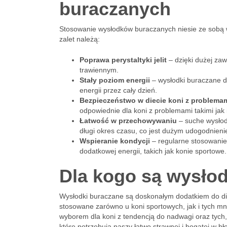
buraczanych
Stosowanie wysłodków buraczanych niesie ze sobą wi
zalet należą:
Poprawa perystaltyki jelit
– dzięki dużej zaw
trawiennym.
Stały poziom energii
– wysłodki buraczane d
energii przez cały dzień.
Bezpieczeństwo w diecie koni z problema
odpowiednie dla koni z problemami takimi jak
Łatwość w przechowywaniu
– suche wysłod
długi okres czasu, co jest dużym udogodnien
Wspieranie kondycji
– regularne stosowanie 
dodatkowej energii, takich jak konie sportowe.
Dla kogo są wysło
Wysłodki buraczane są doskonałym dodatkiem do die
stosowane zarówno u koni sportowych, jak i tych mni
wyborem dla koni z tendencją do nadwagi oraz tych,
które potrzebują paszy łatwo strawnej i bogatej w bł