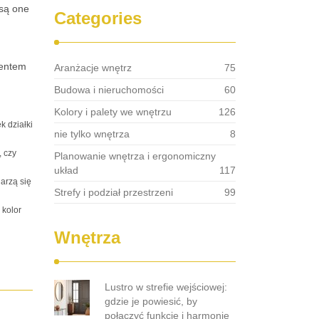
 są one
Categories
mentem
Aranżacje wnętrz
75
Budowa i nieruchomości
60
Kolory i palety we wnętrzu
126
k działki
nie tylko wnętrza
8
, czy
Planowanie wnętrza i ergonomiczny
układ
117
jarzą się
Strefy i podział przestrzeni
99
 kolor
Wnętrza
Lustro w strefie wejściowej:
gdzie je powiesić, by
połączyć funkcję i harmonię