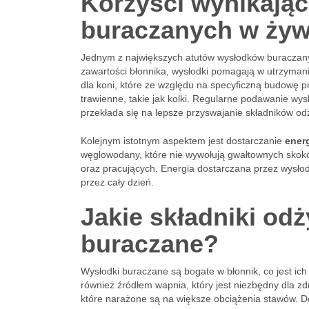
Korzyści wynikają
buraczanych w żyw
Jednym z największych atutów wysłodków buraczanych
zawartości błonnika, wysłodki pomagają w utrzymaniu 
dla koni, które ze względu na specyficzną budowę
trawienne, takie jak kolki. Regularne podawanie wy
przekłada się na lepsze przyswajanie składników od
Kolejnym istotnym aspektem jest dostarczanie
ener
węglowodany, które nie wywołują gwałtownych skoków
oraz pracujących. Energia dostarczana przez wysłodk
przez cały dzień.
Jakie składniki od
buraczane?
Wysłodki buraczane są bogate w błonnik, co jest ich 
również źródłem wapnia, który jest niezbędny dla zd
które narażone są na większe obciążenia stawów. Dod