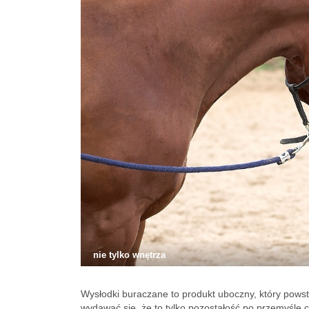
nie tylko wnętrza
Wysłodki buraczane to produkt uboczny, który pows
wydawać się, że to tylko pozostałość po przemyśl