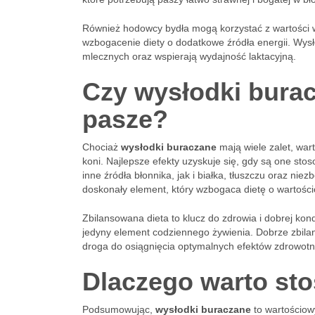
Również hodowcy bydła mogą korzystać z wartości w
wzbogacenie diety o dodatkowe źródła energii. Wy
mlecznych oraz wspierają wydajność laktacyjną.
Czy wysłodki bura
pasze?
Chociaż
wysłodki buraczane
mają wiele zalet, war
koni. Najlepsze efekty uzyskuje się, gdy są one sto
inne źródła błonnika, jak i białka, tłuszczu oraz n
doskonały element, który wzbogaca dietę o wartościo
Zbilansowana dieta to klucz do zdrowia i dobrej kon
jedyny element codziennego żywienia. Dobrze zbila
droga do osiągnięcia optymalnych efektów zdrowotn
Dlaczego warto st
Podsumowując,
wysłodki buraczane
to wartościowy