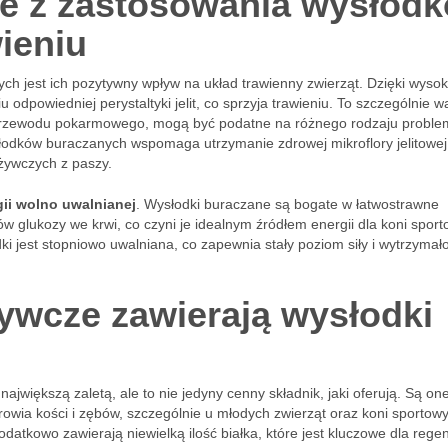
ce z zastosowania wysłod
ieniu
 jest ich pozytywny wpływ na układ trawienny zwierząt. Dzięki wysok
odpowiedniej perystaltyki jelit, co sprzyja trawieniu. To szczególnie 
 przewodu pokarmowego, mogą być podatne na różnego rodzaju proble
słodków buraczanych wspomaga utrzymanie zdrowej mikroflory jelitowej
żywczych z paszy.
gii wolno uwalnianej
. Wysłodki buraczane są bogate w łatwostrawne
 glukozy we krwi, co czyni je idealnym źródłem energii dla koni spor
i jest stopniowo uwalniana, co zapewnia stały poziom siły i wytrzymało
żywcze zawierają wysłodki
największą zaletą, ale to nie jedyny cenny składnik, jaki oferują. Są on
rowia kości i zębów, szczególnie u młodych zwierząt oraz koni sportow
atkowo zawierają niewielką ilość białka, które jest kluczowe dla regen