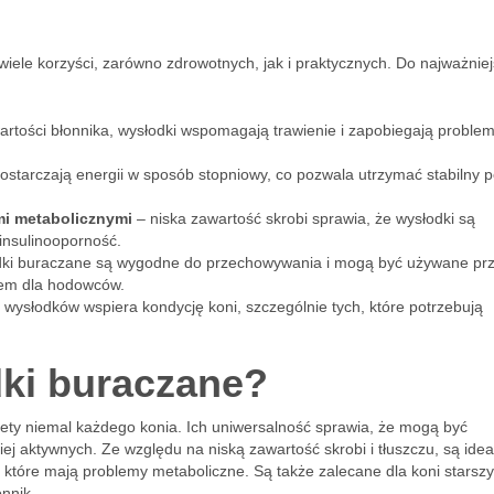
ele korzyści, zarówno zdrowotnych, jak i praktycznych. Do najważnie
artości błonnika, wysłodki wspomagają trawienie i zapobiegają probl
ostarczają energii w sposób stopniowy, co pozwala utrzymać stabilny 
mi metabolicznymi
– niska zawartość skrobi sprawia, że wysłodki są
 insulinooporność.
ki buraczane są wygodne do przechowywania i mogą być używane pr
iem dla hodowców.
wysłodków wspiera kondycję koni, szczególnie tych, które potrzebują
dki buraczane?
ty niemal każdego konia. Ich uniwersalność sprawia, że mogą być
ej aktywnych. Ze względu na niską zawartość skrobi i tłuszczu, są ide
 które mają problemy metaboliczne. Są także zalecane dla koni starszy
onnik.