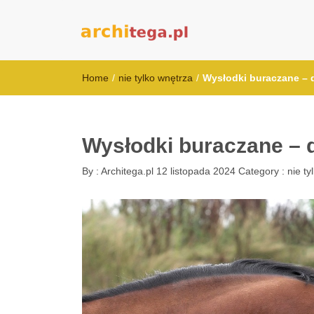
architega.pl
Home
/
nie tylko wnętrza
/
Wysłodki buraczane – 
Wysłodki buraczane – 
By :
Architega.pl
12 listopada 2024
Category :
nie ty