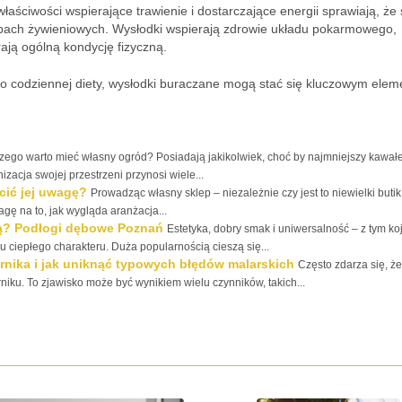
łaściwości wspierające trawienie i dostarczające energii sprawiają, że
bach żywieniowych. Wysłodki wspierają zdrowie układu pokarmowego,
ają ogólną kondycję fizyczną.
o codziennej diety, wysłodki buraczane mogą stać się kluczowym ele
zego warto mieć własny ogród? Posiadają jakikolwiek, choć by najmniejszy kawałe
acja swojej przestrzeni przynosi wiele...
cić jej uwagę?
Prowadząc własny sklep – niezależnie czy jest to niewielki butik
ę na to, jak wygląda aranżacja...
ą? Podłogi dębowe Poznań
Estetyka, dobry smak i uniwersalność – z tym ko
 ciepłego charakteru. Duża popularnością cieszą się...
ornika i jak uniknąć typowych błędów malarskich
Często zdarza się, że
niku. To zjawisko może być wynikiem wielu czynników, takich...