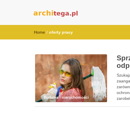
architega.pl
Home
/
oferty pracy
Spr
odp
Szukaj
zaanga
zarówno
ochroną
Budowa i nieruchomości
zarobe