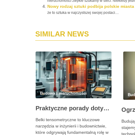
nieruchomości zwykle szukamy w sieci. Niekiedy jedn
Nowy rodzaj sztuki podbija polskie miasta
że to sztuka w najczystszej swojej postaci....
SIMILAR NEWS
Budowa i nieruchomości
Bud
Praktyczne porady dotyczące użycia belki tensometrycznej w różnych zastosowaniach
Belki tensometryczne to kluczowe
Budują
narzędzia w inżynierii i budownictwie,
stajem
które odgrywają fundamentalną rolę w
techno