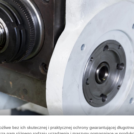
żliwe bez ich skutecznej i praktycznej ochrony gwarantującej długotrwa
yszą nam różnego rodzaju urządzenia i maszyny pomagające w produkcj