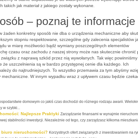
takich jak materiał z jakiego zostały wykonane.
osób – poznaj te informacje
li w żaden konkretny sposób nie dba o urządzenia mechaniczne aby sku
ększym stopniu respektowane, szczególne gdy zalecenia specjalistów j
lądu w miarę możliwości bądź wymiany poszczególnych elementów
chę czasu oraz zachodu z naszej strony może nas skutecznie chronić 
 w związku z naprawą szkód przez nią wywołanych. Tak więc powinniśmy
e że uszczelnienia są w bardzo przystępnej cenie dla każdego. Ich
ależy do najtrudniejszych. To wszystko przemawia za tym abyśmy wzięl
oły mechaniczne. W innym wypadku wraz z upływem czasu będzie czeka
spodarstwie domowym co jakiś czas dochodzi do różnego rodzaju awarii. Wielokr
 w szybki...
homości: Najlepsze Praktyki
Zarządzanie finansami w wynajmie nieruchomo
ej stabilności inwestycji. Niezależnie od tego, czy zarządzasz kilkoma mieszkani
c biuro nieruchomości?
Korzystnych ofert związanych z inwestowaniem na r