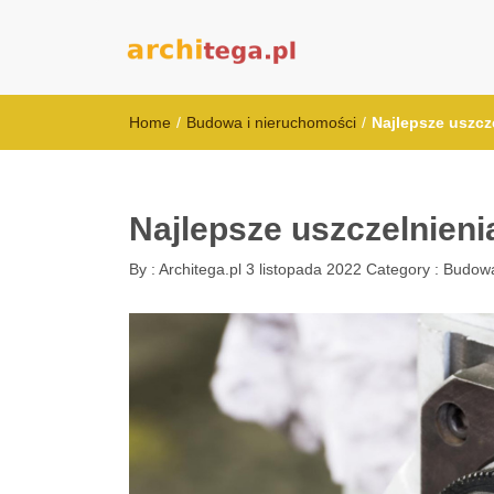
architega.pl
Home
/
Budowa i nieruchomości
/
Najlepsze uszcz
Najlepsze uszczelnieni
By :
Architega.pl
3 listopada 2022
Category :
Budowa