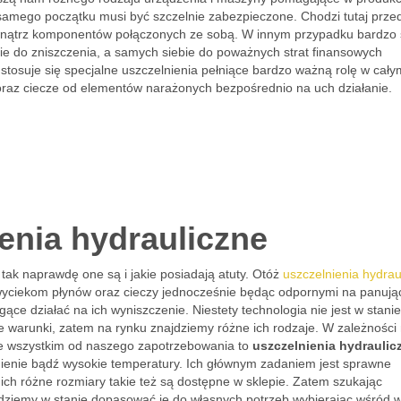
d samego początku musi być szczelnie zabezpieczone. Chodzi tutaj prze
wnątrz komponentów połączonych ze sobą. W innym przypadku bardzo
ie do zniszczenia, a samych siebie do poważnych strat finansowych
tosuje się specjalne uszczelnienia pełniące bardzo ważną rolę w cały
oraz ciecze od elementów narażonych bezpośrednio na uch działanie.
enia hydrauliczne
k naprawdę one są i jakie posiadają atuty. Otóż
uszczelnienia hydrau
yciekom płynów oraz cieczy jednocześnie będąc odpornymi na panują
ce działać na ich wyniszczenie. Niestety technologia nie jest w stanie
warunki, zatem na rynku znajdziemy różne ich rodzaje. W zależności 
de wszystkim od naszego zapotrzebowania to
uszczelnienia hydraulic
ienie bądź wysokie temperatury. Ich głównym zadaniem jest sprawne
 ich różne rozmiary takie też są dostępne w sklepie. Zatem szukając
ziemy w stanie dopasować je do własnych potrzeb wybierając wśród w