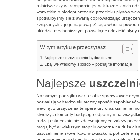
rolnictwie czy w transporcie jednak każde z nich o
wszystkim o niedopuszczenie przecieku płynów we
spotkalibyśmy się z awarią doprowadzając urządzen
związanych z jego naprawą. Z tego właśnie powodu s
układzie mechanicznym pozwalając oddzielić płyny 
W tym artykule przeczytasz
Najlepsze uszczelnienia hydrauliczne
Dbaj we właściwy sposób – poznaj te informacje
Najlepsze
uszczelni
Na samym początku warto sobie sprecyzować czym ta
pozwalają w bardzo skuteczny sposób zapobiegać w
wewnątrz urządzenia temperatury oraz ciśnienie mogą
stworzyć elementy będącego odpornym na wszystkie 
rodzaj ostatecznie się zdecydujemy co zależy prze
mogą być w większym stopniu odporne na duże ciśn
uszczelnienie siłowników, w związku iż potrzebne są
odpowiedniego rodzaju bez większego problemu będ