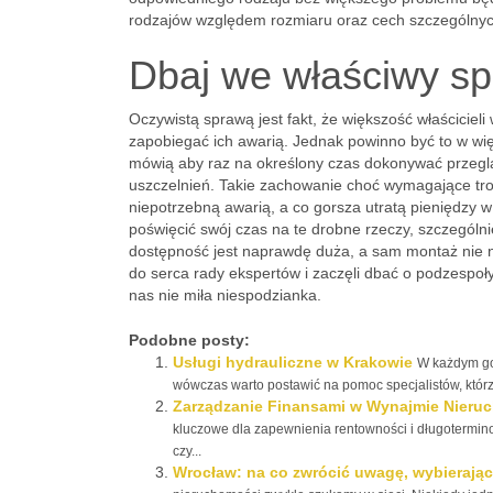
rodzajów względem rozmiaru oraz cech szczególnych 
Dbaj we właściwy sp
Oczywistą sprawą jest fakt, że większość właścicie
zapobiegać ich awarią. Jednak powinno być to w wi
mówią aby raz na określony czas dokonywać przeg
uszczelnień. Takie zachowanie choć wymagające tro
niepotrzebną awarią, a co gorsza utratą pieniędzy
poświęcić swój czas na te drobne rzeczy, szczególni
dostępność jest naprawdę duża, a sam montaż nie n
do serca rady ekspertów i zaczęli dbać o podzesp
nas nie miła niespodzianka.
Podobne posty:
Usługi hydrauliczne w Krakowie
W każdym go
wówczas warto postawić na pomoc specjalistów, którzy
Zarządzanie Finansami w Wynajmie Nieruc
kluczowe dla zapewnienia rentowności i długoterminow
czy...
Wrocław: na co zwrócić uwagę, wybierają