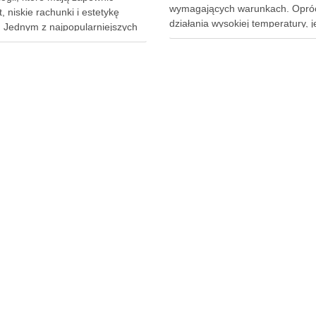
wymagających warunkach. Opró
, niskie rachunki i estetykę
działania wysokiej temperatury, j
. Jednym z najpopularniejszych
narażony na wilgoć, kwasy i zmi
ań ostatnich lat jest ogrzewanie
obciążenia cieplne. Jednym z
owe. To system, który zmienia
największych zagrożeń dla jego
, w jaki myślimy o cieple w domu
trwałości jest kondensacja pary 
ylko grzeje, ale również wpływa
Proces ten, jeśli jest nasilony i
ląd pomieszczeń …
długotrwały, prowadzi do …