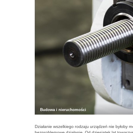
Budowa i nieruchomości
Działanie wszelkiego rodzaju urządzeń nie byłoby mo
bezproblemowe działanie. Od dziesiątek lat towarz