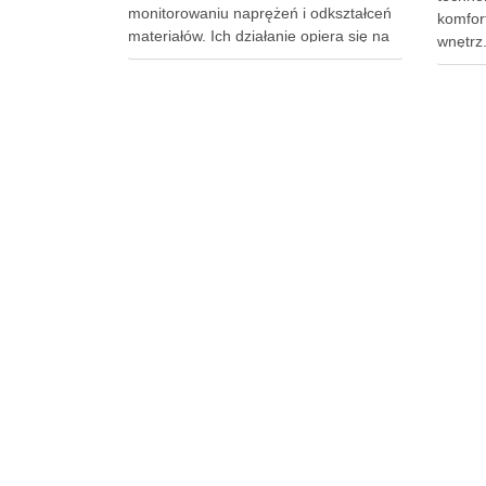
monitorowaniu naprężeń i odkształceń
komfort
materiałów. Ich działanie opiera się na
wnętrz
zmianie oporu elektrycznego w
rozwiąz
odpowiedzi na siły, co pozwala na
podłog
bieżące śledzenie stanu konstrukcji.
sposób
Dzięki zastosowaniu belek
– nie t
tensometrycznych możliwe jest nie tylko
na wyg
zwiększenie bezpieczeństwa budynków,
ale …