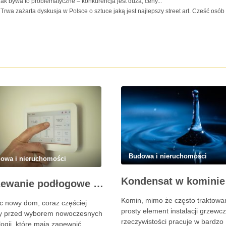
ak bywa to problematyczne – konkurencja jest duża, ceny...
Trwa zażarta dyskusja w Polsce o sztuce jaką jest najlepszy street art. Cześć osó
Budowa i nieruchomości
owa i nieruchomości
Ogrzewanie podłogowe w nowoczesnym domu – komfort, oszczędność i estetyka
Komin, mimo że często traktowa
c nowy dom, coraz częściej
prosty element instalacji grzewcz
y przed wyborem nowoczesnych
rzeczywistości pracuje w bardzo
logii, które mają zapewnić