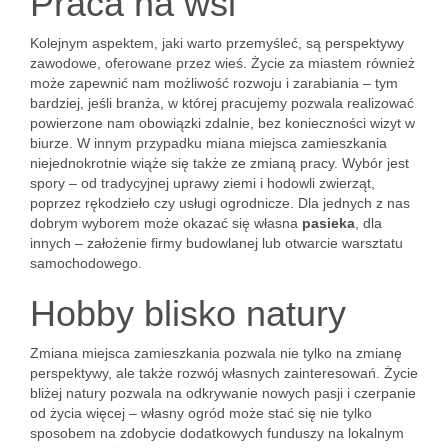
Praca na wsi
Kolejnym aspektem, jaki warto przemyśleć, są perspektywy
zawodowe, oferowane przez wieś. Życie za miastem również
może zapewnić nam możliwość rozwoju i zarabiania – tym
bardziej, jeśli branża, w której pracujemy pozwala realizować
powierzone nam obowiązki zdalnie, bez konieczności wizyt w
biurze. W innym przypadku miana miejsca zamieszkania
niejednokrotnie wiąże się także ze zmianą pracy. Wybór jest
spory – od tradycyjnej uprawy ziemi i hodowli zwierząt,
poprzez rękodzieło czy usługi ogrodnicze. Dla jednych z nas
dobrym wyborem może okazać się własna
pasieka
, dla
innych – założenie firmy budowlanej lub otwarcie warsztatu
samochodowego.
Hobby blisko natury
Zmiana miejsca zamieszkania pozwala nie tylko na zmianę
perspektywy, ale także rozwój własnych zainteresowań. Życie
bliżej natury pozwala na odkrywanie nowych pasji i czerpanie
od życia więcej – własny ogród może stać się nie tylko
sposobem na zdobycie dodatkowych funduszy na lokalnym