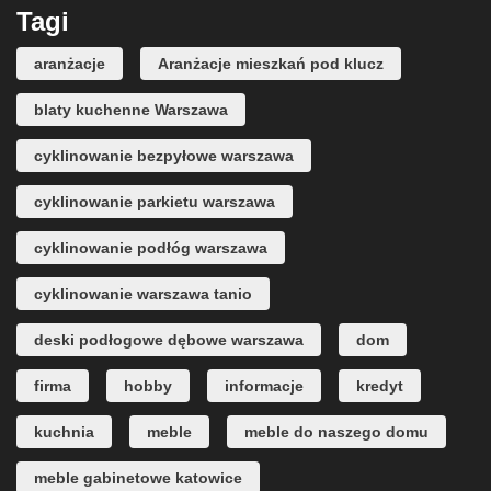
Tagi
aranżacje
Aranżacje mieszkań pod klucz
blaty kuchenne Warszawa
cyklinowanie bezpyłowe warszawa
cyklinowanie parkietu warszawa
cyklinowanie podłóg warszawa
cyklinowanie warszawa tanio
deski podłogowe dębowe warszawa
dom
firma
hobby
informacje
kredyt
kuchnia
meble
meble do naszego domu
meble gabinetowe katowice