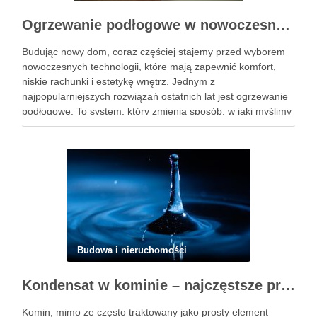
Ogrzewanie podłogowe w nowoczesnym domu – komfort, oszczędność i estetyka
Budując nowy dom, coraz częściej stajemy przed wyborem
nowoczesnych technologii, które mają zapewnić komfort,
niskie rachunki i estetykę wnętrz. Jednym z
najpopularniejszych rozwiązań ostatnich lat jest ogrzewanie
podłogowe. To system, który zmienia sposób, w jaki myślimy
o cieple w domu – nie tylko grzeje, ale również wpływa na
wygląd pomieszczeń …
Budowa i nieruchomości
Kondensat w kominie – najczęstsze problemy techniczne i użytkowe
Komin, mimo że często traktowany jako prosty element