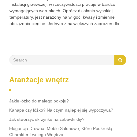
instalacji grzewczej, w rzeczywistości pracuje w bardzo
wymagających warunkach. Oprócz działania wysokiej
temperatury, jest narażony na wilgoć, kwasy i zmienne
obciążenia cieplne. Jednym z największych zagrożeń dla
jego trwałości jest kondensacja pary wodnej. Proces ten, jeśli
jest nasilony i długotrwały, prowadzi do …
Aranżacje wnętrz
Jakie łóżko do małego pokoju?
Kanapa czy łóżko? Na czym najlepiej się wypoczywa?
Jak stworzyć skrzynkę na zabawki diy?
Elegancja Drewna: Meble Salonowe, Które Podkreślą
Charakter Twojego Wnętrza