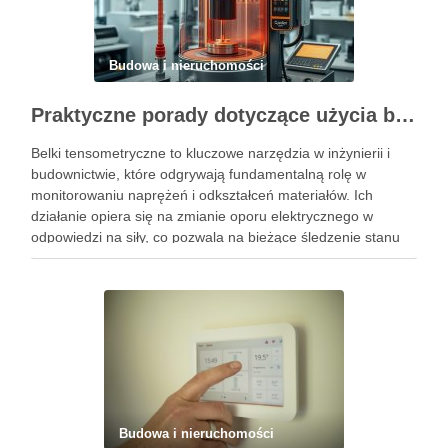
Budowa i nieruchomości
Praktyczne porady dotyczące użycia belki tensometrycznej w różnych zastosowaniach
Belki tensometryczne to kluczowe narzędzia w inżynierii i
budownictwie, które odgrywają fundamentalną rolę w
monitorowaniu naprężeń i odkształceń materiałów. Ich
działanie opiera się na zmianie oporu elektrycznego w
odpowiedzi na siły, co pozwala na bieżące śledzenie stanu
konstrukcji. Dzięki zastosowaniu belek tensometrycznych
możliwe jest nie tylko zwiększenie bezpieczeństwa
budynków, ale …
Budowa i nieruchomości