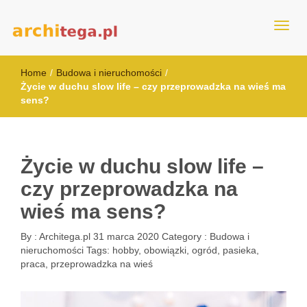
architega.pl
Home
/
Budowa i nieruchomości
/
Życie w duchu slow life – czy przeprowadzka na wieś ma
sens?
Życie w duchu slow life –
czy przeprowadzka na
wieś ma sens?
By :
Architega.pl
31 marca 2020
Category :
Budowa i
nieruchomości
Tags:
hobby
,
obowiązki
,
ogród
,
pasieka
,
praca
,
przeprowadzka na wieś