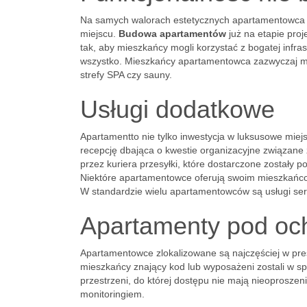
Na samych walorach estetycznych apartamentowca j
miejscu.
Budowa apartamentów
już na etapie proj
tak, aby mieszkańcy mogli korzystać z bogatej infras
wszystko. Mieszkańcy apartamentowca zazwyczaj mogą
strefy SPA czy sauny.
Usługi dodatkowe
Apartamentto nie tylko inwestycja w luksusowe miej
recepcję dbająca o kwestie organizacyjne związan
przez kuriera przesyłki, które dostarczone zostały 
Niektóre apartamentowce oferują swoim mieszkańcom
W standardzie wielu apartamentowców są usługi serw
Apartamenty pod oc
Apartamentowce zlokalizowane są najczęściej w pres
mieszkańcy znający kod lub wyposażeni zostali w sp
przestrzeni, do której dostępu nie mają nieoproszen
monitoringiem.