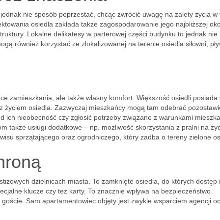
ednak nie sposób poprzestać, chcąc zwrócić uwagę na zalety życia w
ektowania osiedla zakłada także zagospodarowanie jego najbliższej oko
truktury. Lokalne delikatesy w parterowej części budynku to jednak nie
 również korzystać ze zlokalizowanej na terenie osiedla siłowni, pły
sce zamieszkania, ale także własny komfort. Większość osiedli posiada
e z życiem osiedla. Zazwyczaj mieszkańcy mogą tam odebrać pozostaw
pod ich nieobecność czy zgłosić potrzeby związane z warunkami mieszka
 także usługi dodatkowe – np. możliwość skorzystania z pralni na ży
isu sprzątającego oraz ogrodniczego, który zadba o tereny zielone os
hroną
tiżowych dzielnicach miasta. To zamknięte osiedla, do których dostęp
ecjalne klucze czy tez karty. To znacznie wpływa na bezpieczeństwo
i goście. Sam apartamentowiec objęty jest zwykle wsparciem agencji oc