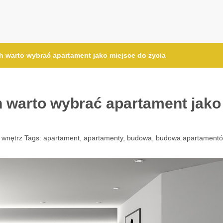
h warto wybrać apartament jako miejsce do życia
h warto wybrać apartament jako
 wnętrz
Tags:
apartament
,
apartamenty
,
budowa
,
budowa apartament