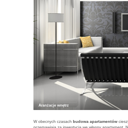
Aranżacje wnętrz
W obecnych czasach
budowa apartamentów
ciesz
przemawiają za inwestycją we własny apartament. N