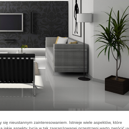
y się nieustannym zainteresowaniem. Istnieje wiele aspektów, które
a jakie aspekty życia w tak zaaranżowanej przestrzeni warto zwrócić 