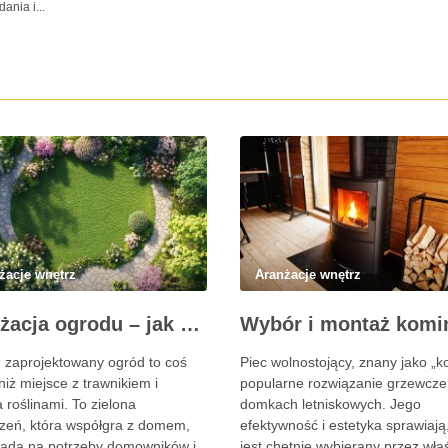
ania i...
żacje wnętrz
Aranżacje wnętrz
Aranżacja ogrodu – jak stworzyć przestrzeń, która cieszy oczy przez cały rok?
 zaprojektowany ogród to coś
Piec wolnostojący, znany jako „ko
niż miejsce z trawnikiem i
popularne rozwiązanie grzewcze
 roślinami. To zielona
domkach letniskowych. Jego
rzeń, która współgra z domem,
efektywność i estetyka sprawiają
ada na potrzeby domowników i
jest chętnie wybierany przez właś