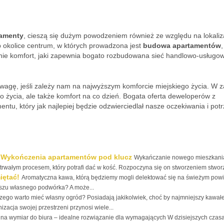
tamenty
, cieszą się dużym powodzeniem również ze względu na lokaliz
b okolice centrum, w których prowadzona jest
budowa apartamentów
,
ie komfort, jaki zapewnia bogato rozbudowana sieć handlowo-usługow
.
uwagę, jeśli zależy nam na najwyższym komforcie miejskiego życia. W 
o życia, ale także komfort na co dzień. Bogata oferta deweloperów z
u, który jak najlepiej będzie odzwierciedlał nasze oczekiwania i potr
. Wykończenia apartamentów pod klucz
Wykańczanie nowego mieszkani
trwałym procesem, który potrafi dać w kość. Rozpoczyna się on stworzeniem stworz
iętać!
Aromatyczna kawa, którą będziemy mogli delektować się na świeżym powi
szu własnego podwórka? A może...
zego warto mieć własny ogród? Posiadają jakikolwiek, choć by najmniejszy kawałe
acja swojej przestrzeni przynosi wiele...
na wymiar do biura – idealne rozwiązanie dla wymagających W dzisiejszych czas