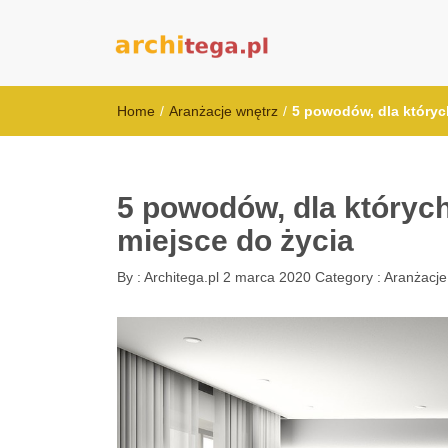
architega.pl
Home
/
Aranżacje wnętrz
/
5 powodów, dla któryc
5 powodów, dla któryc
miejsce do życia
By :
Architega.pl
2 marca 2020
Category :
Aranżacje