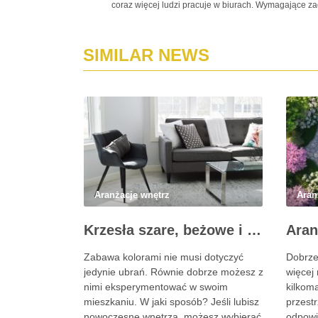
coraz więcej ludzi pracuje w biurach. Wymagające zad
SIMILAR NEWS
Aranżacje wnętrz
Aran
Krzesła szare, beżowe i brązowe – neutralne barwy w ofercie Novodom
Zabawa kolorami nie musi dotyczyć
Dobrze
jedynie ubrań. Równie dobrze możesz z
więcej 
nimi eksperymentować w swoim
kilkoma
mieszkaniu. W jaki sposób? Jeśli lubisz
przest
nowoczesne wnętrza, możesz wybierać
odpowi