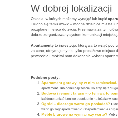
W dobrej lokalizacji
Osiedla, w których możemy wynająć lub kupić
apar
Trudno się temu dziwić – modne dzielnice miasta lu
pożądane miejsca do życia. Przemawia za tym główn
dobrze zorganizowany system komunikacji miejskiej
Apartamenty
to inwestycja, którą warto wziąć pod 
za cenę, otrzymujemy nie tylko prestiżowe miejsce d
pewnością umożliwi nam dokonanie wyboru apartament
Podobne posty:
Apartament gotowy, by w nim zamieszkać
apartamentu lub domu najczęściej kojarzy się z długo
Budowa i remont tarasu – o tym warto pam
każdego ranka? Leniwe popołudnie na leżaku w zaci
Ogród – dlaczego warto go posiadać?
Dlac
warto go zagospodarowanić. Gospodarowanie i organiz
Meble biurowe na wymiar czy warto?
Meble 