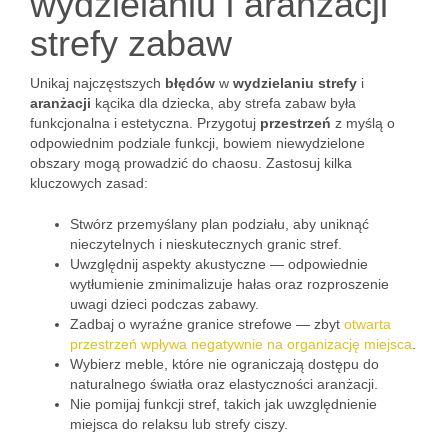
wydzielaniu i aranżacji
strefy zabaw
Unikaj najczęstszych
błędów
w
wydzielaniu strefy
i
aranżacji
kącika dla dziecka, aby strefa zabaw była
funkcjonalna i estetyczna. Przygotuj
przestrzeń
z myślą o
odpowiednim podziale funkcji, bowiem niewydzielone
obszary mogą prowadzić do chaosu. Zastosuj kilka
kluczowych zasad:
Stwórz przemyślany plan podziału, aby uniknąć
nieczytelnych i nieskutecznych granic stref.
Uwzględnij aspekty akustyczne — odpowiednie
wytłumienie zminimalizuje hałas oraz rozproszenie
uwagi dzieci podczas zabawy.
Zadbaj o wyraźne granice strefowe — zbyt
otwarta
przestrzeń wpływa negatywnie na organizację miejsca
.
Wybierz meble, które nie ograniczają dostępu do
naturalnego światła oraz elastyczności aranżacji.
Nie pomijaj funkcji stref, takich jak uwzględnienie
miejsca do relaksu lub strefy ciszy.