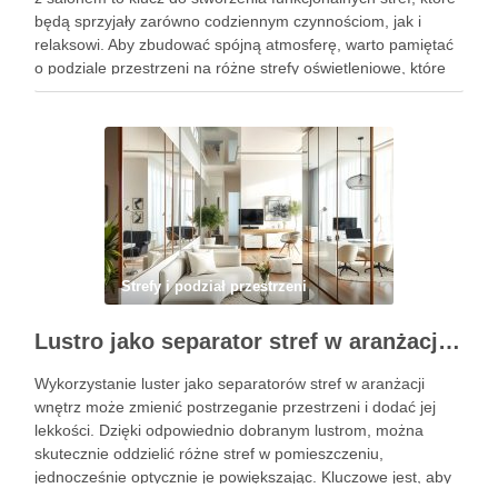
będą sprzyjały zarówno codziennym czynnościom, jak i
relaksowi. Aby zbudować spójną atmosferę, warto pamiętać
o podziale przestrzeni na różne strefy oświetleniowe, które
odpowiadają ich przeznaczeniu. Dzięki właściwemu doborowi
barwy oraz natężenia światła, możesz nie tylko …
Strefy i podział przestrzeni
Lustro jako separator stref w aranżacji wnętrz: praktyczne sposoby na wyodrębnienie i optyczne powiększenie przestrzeni
Wykorzystanie luster jako separatorów stref w aranżacji
wnętrz może zmienić postrzeganie przestrzeni i dodać jej
lekkości. Dzięki odpowiednio dobranym lustrom, można
skutecznie oddzielić różne stref w pomieszczeniu,
jednocześnie optycznie je powiększając. Kluczowe jest, aby