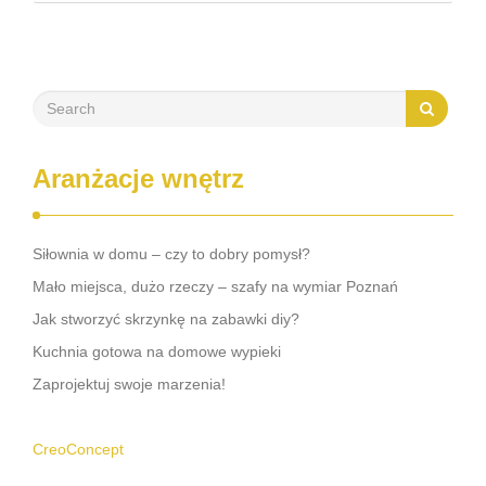
zrozumieć, jakie cechy luster wpływają na ich funkcjonalność
w tej roli. W dalszej części artykułu odkryjesz …
Aranżacje wnętrz
Siłownia w domu – czy to dobry pomysł?
Mało miejsca, dużo rzeczy – szafy na wymiar Poznań
Jak stworzyć skrzynkę na zabawki diy?
Kuchnia gotowa na domowe wypieki
Zaprojektuj swoje marzenia!
CreoConcept