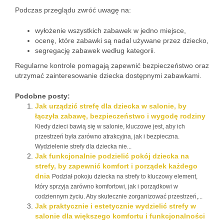
Podczas przeglądu zwróć uwagę na:
wyłożenie wszystkich zabawek w jedno miejsce,
ocenę, które zabawki są nadal używane przez dziecko,
segregację zabawek według kategorii.
Regularne kontrole pomagają zapewnić bezpieczeństwo oraz
utrzymać zainteresowanie dziecka dostępnymi zabawkami.
Podobne posty:
Jak urządzić strefę dla dziecka w salonie, by
łączyła zabawę, bezpieczeństwo i wygodę rodziny
Kiedy dzieci bawią się w salonie, kluczowe jest, aby ich
przestrzeń była zarówno atrakcyjna, jak i bezpieczna.
Wydzielenie strefy dla dziecka nie...
Jak funkcjonalnie podzielić pokój dziecka na
strefy, by zapewnić komfort i porządek każdego
dnia
Podział pokoju dziecka na strefy to kluczowy element,
który sprzyja zarówno komfortowi, jak i porządkowi w
codziennym życiu. Aby skutecznie zorganizować przestrzeń,...
Jak praktycznie i estetycznie wydzielić strefy w
salonie dla większego komfortu i funkcjonalności