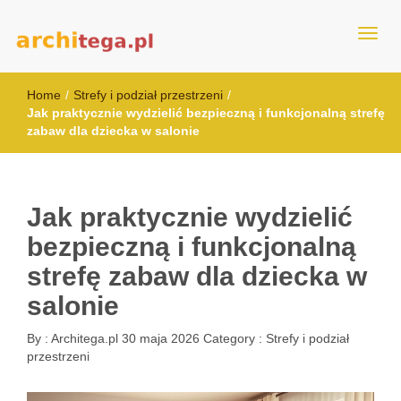
architega.pl
Home
/
Strefy i podział przestrzeni
/
Jak praktycznie wydzielić bezpieczną i funkcjonalną strefę
zabaw dla dziecka w salonie
Jak praktycznie wydzielić
bezpieczną i funkcjonalną
strefę zabaw dla dziecka w
salonie
By :
Architega.pl
30 maja 2026
Category :
Strefy i podział
przestrzeni