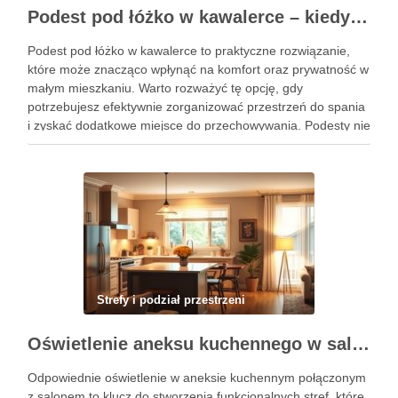
Podest pod łóżko w kawalerce – kiedy warto wybrać to rozwiązanie dla wygody i prywatności?
Podest pod łóżko w kawalerce to praktyczne rozwiązanie,
które może znacząco wpłynąć na komfort oraz prywatność w
małym mieszkaniu. Warto rozważyć tę opcję, gdy
potrzebujesz efektywnie zorganizować przestrzeń do spania
i zyskać dodatkowe miejsce do przechowywania. Podesty nie
tylko wydzielają strefy, ale także mogą być funkcjonalnym
elementem aranżacji. W niniejszym …
Strefy i podział przestrzeni
Oświetlenie aneksu kuchennego w salonie: jak zbudować funkcjonalne i spójne strefy światła
Odpowiednie oświetlenie w aneksie kuchennym połączonym
z salonem to klucz do stworzenia funkcjonalnych stref, które