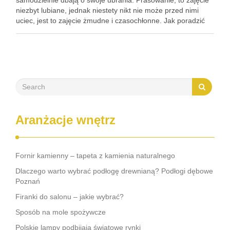
samodzielnie dbają o swoje ubrania. Prasowanie, to zajęcie
niezbyt lubiane, jednak niestety nikt nie może przed nimi
uciec, jest to zajęcie żmudne i czasochłonne. Jak poradzić
sobie z natrętnymi zagnieceniami? Nowoczesne żelazko
Każdy chce, by …
Aranżacje wnętrz
Fornir kamienny – tapeta z kamienia naturalnego
Dlaczego warto wybrać podłogę drewnianą? Podłogi dębowe
Poznań
Firanki do salonu – jakie wybrać?
Sposób na mole spożywcze
Polskie lampy podbijają światowe rynki