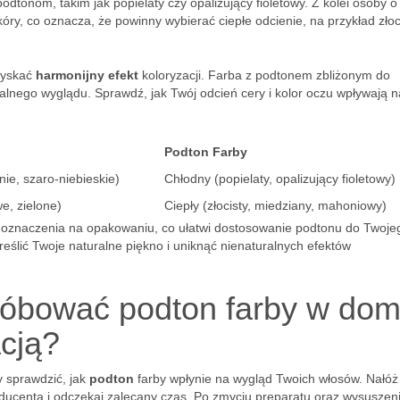
odtonom, takim jak popielaty czy opalizujący fioletowy. Z kolei osoby o
óry, co oznacza, że powinny wybierać ciepłe odcienie, na przykład złoci
zyskać
harmonijny efekt
koloryzacji. Farba z podtonem zbliżonym do
alnego wyglądu. Sprawdź, jak Twój odcień cery i kolor oczu wpływają n
Podton Farby
nie, szaro-niebieskie)
Chłodny (popielaty, opalizujący fioletowy)
e, zielone)
Ciepły (złocisty, miedziany, mahoniowy)
 oznaczenia na opakowaniu, co ułatwi dostosowanie podtonu do Twoje
lić Twoje naturalne piękno i uniknąć nienaturalnych efektów
róbować podton farby w do
acją?
 sprawdzić, jak
podton
farby wpłynie na wygląd Twoich włosów. Nałóż
oducenta i odczekaj zalecany czas. Po zmyciu preparatu oraz wysuszen