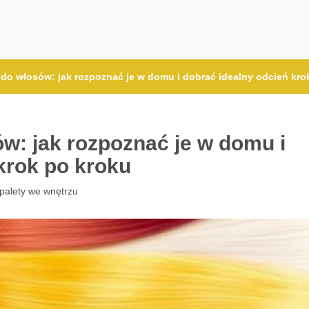
 do włosów: jak rozpoznać je w domu i dobrać idealny odcień kro
w: jak rozpoznać je w domu i
krok po kroku
 palety we wnętrzu