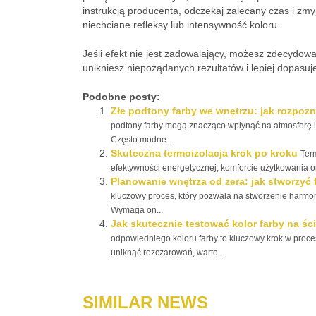
instrukcją producenta, odczekaj zalecany czas i zm
niechciane refleksy lub intensywność koloru.
Jeśli efekt nie jest zadowalający, możesz zdecydowa
unikniesz niepożądanych rezultatów i lepiej dopasuj
Podobne posty:
Złe podtony farby we wnętrzu: jak rozpozn
podtony farby mogą znacząco wpłynąć na atmosferę i e
Często modne...
Skuteczna termoizolacja krok po kroku
Ter
efektywności energetycznej, komforcie użytkowania or
Planowanie wnętrza od zera: jak stworzyć 
kluczowy proces, który pozwala na stworzenie harmon
Wymaga on...
Jak skutecznie testować kolor farby na śc
odpowiedniego koloru farby to kluczowy krok w proc
uniknąć rozczarowań, warto...
SIMILAR NEWS