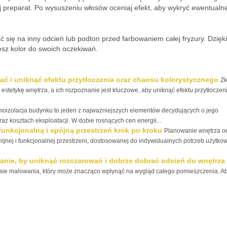
yj preparat. Po wysuszeniu włosów oceniaj efekt, aby wykryć ewentualn
ć się na inny odcień lub podton przed farbowaniem całej fryzury. Dzięk
esz kolor do swoich oczekiwań.
ać i uniknąć efektu przytłoczenia oraz chaosu kolorystycznego
Zł
stetykę wnętrza, a ich rozpoznanie jest kluczowe, aby uniknąć efektu przytłoczeni
moizolacja budynku to jeden z najważniejszych elementów decydujących o jego
az kosztach eksploatacji. W dobie rosnących cen energii...
funkcjonalną i spójną przestrzeń krok po kroku
Planowanie wnętrza od
ijnej i funkcjonalnej przestrzeni, dostosowanej do indywidualnych potrzeb użytko
ianie, by uniknąć rozczarowań i dobrze dobrać odcień do wnętrza
esie malowania, który może znacząco wpłynąć na wygląd całego pomieszczenia. A