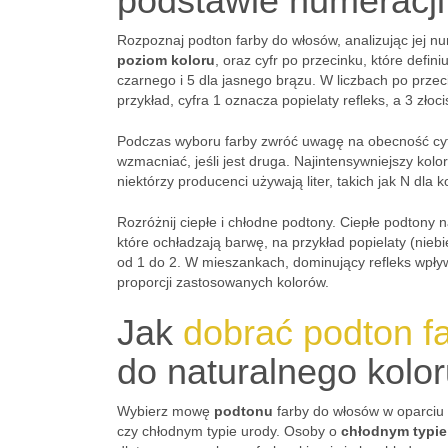
podstawie numeracji
Rozpoznaj podton farby do włosów, analizując jej nu
poziom koloru
, oraz cyfr po przecinku, które defini
czarnego i 5 dla jasnego brązu. W liczbach po przec
przykład, cyfra 1 oznacza popielaty refleks, a 3 złoc
Podczas wyboru farby zwróć uwagę na obecność cyfr
wzmacniać, jeśli jest druga. Najintensywniejszy kol
niektórzy producenci używają liter, takich jak N dla k
Rozróżnij ciepłe i chłodne podtony. Ciepłe podtony na
które ochładzają barwę, na przykład popielaty (nieb
od 1 do 2. W mieszankach, dominujący refleks wpły
proporcji zastosowanych kolorów.
Jak
dobrać podton f
do naturalnego kolor
Wybierz mowę
podtonu
farby do włosów w oparciu o
czy chłodnym typie urody. Osoby o
chłodnym typie