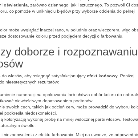
mi
oświetlenia
, zarówno dziennego, jak i sztucznego. To pozwoli Ci do
loru, co pomoże w uniknięciu błędów przy wyborze odcienia do pełnej
Kolor może wyglądać inaczej rano, w południe oraz wieczorem, więc ob
epsze dostosowanie koloru przed podjęciem decyzji o farbowaniu.
rzy doborze i rozpoznawaniu
łosów
 do włosów, aby osiągnąć satysfakcjonujący
efekt końcowy
. Poniżej
do nieestetycznych rezultatów:
zumienie numeracji na opakowaniu farb ułatwia dobór koloru do natural
utkować niewłaściwym dopasowaniem podtonów.
nie swoich cech, takich jak odcień cery, może prowadzić do wyboru kol
ei podkreśla niedoskonałości.
ną koloryzacją wykonaj próbę na mniej widocznej partii włosów. Testow
aturalnym świetle.
 i niezadowolenia z efektu farbowania. Miej na uwadze, że odpowiedni