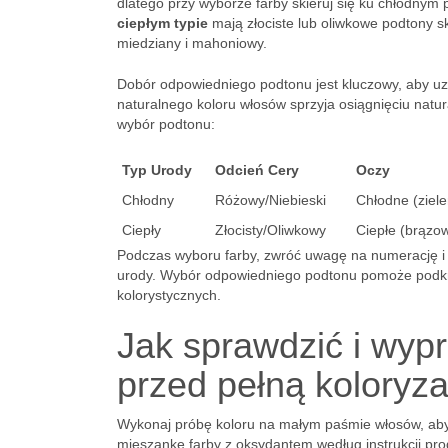
dlatego przy wyborze farby skieruj się ku chłodnym p
ciepłym typie
mają złociste lub oliwkowe podtony sk
miedziany i mahoniowy.
Dobór odpowiedniego podtonu jest kluczowy, aby u
naturalnego koloru włosów sprzyja osiągnięciu natur
wybór podtonu:
Typ Urody
Odcień Cery
Oczy
Chłodny
Różowy/Niebieski
Chłodne (ziele
Ciepły
Złocisty/Oliwkowy
Ciepłe (brązow
Podczas wyboru farby, zwróć uwagę na numerację i
urody. Wybór odpowiedniego podtonu pomoże podkreś
kolorystycznych.
Jak sprawdzić i wyp
przed pełną koloryz
Wykonaj próbę koloru na małym paśmie włosów, aby
mieszankę farby z oksydantem według instrukcji pr