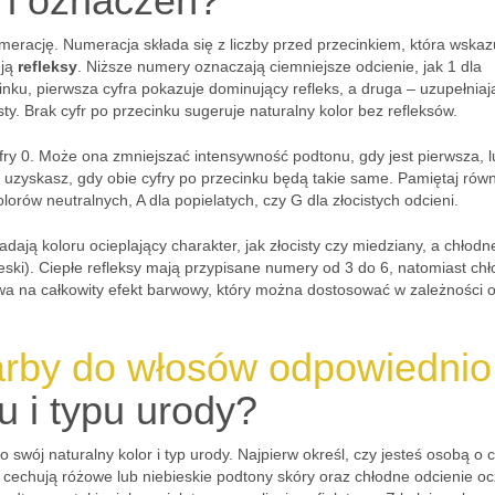
 i oznaczeń?
merację. Numeracja składa się z liczby przed przecinkiem, która wskaz
ują
refleksy
. Niższe numery oznaczają ciemniejsze odcienie, jak 1 dla
inku, pierwsza cyfra pokazuje dominujący refleks, a druga – uzupełniaj
isty. Brak cyfr po przecinku sugeruje naturalny kolor bez refleksów.
y 0. Może ona zmniejszać intensywność podtonu, gdy jest pierwsza, l
or uzyskasz, gdy obie cyfry po przecinku będą takie same. Pamiętaj równ
olorów neutralnych, A dla popielatych, czy G dla złocistych odcieni.
dają koloru ocieplający charakter, jak złocisty czy miedziany, a chłodne
ieski). Ciepłe refleksy mają przypisane numery od 3 do 6, natomiast ch
wa na całkowity efekt barwowy, który można dostosować w zależności 
arby do włosów odpowiednio
u i typu urody?
 swój naturalny kolor i typ urody. Najpierw określ, czy jesteś osobą o 
cechują różowe lub niebieskie podtony skóry oraz chłodne odcienie oc