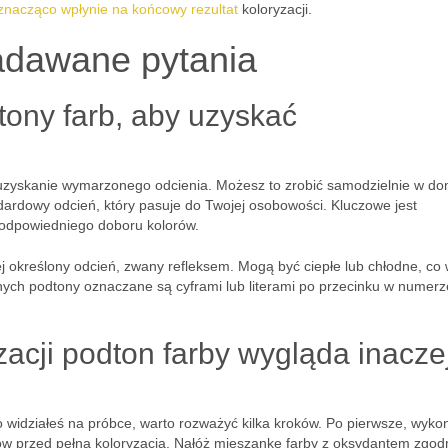
znacząco wpłynie na końcowy rezultat
koloryzacji.
adawane pytania
ony farb, aby uzyskać
 uzyskanie wymarzonego odcienia. Możesz to zrobić samodzielnie w do
ndardowy odcień, który pasuje do Twojej osobowości. Kluczowe jest
 odpowiedniego doboru kolorów.
ej określony odcień, zwany refleksem. Mogą być ciepłe lub chłodne, co
nych podtony oznaczane są cyframi lub literami po przecinku w numerze
zacji podton farby wygląda inacze
 co widziałeś na próbce, warto rozważyć kilka kroków. Po pierwsze, wyko
w przed pełną koloryzacją. Nałóż mieszankę farby z oksydantem zgodn