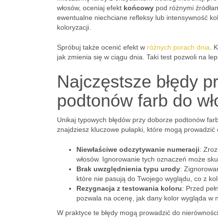
włosów, oceniaj efekt
końcowy
pod różnymi źródła
ewentualne niechciane refleksy lub intensywność ko
koloryzacji.
Spróbuj także ocenić efekt w
różnych porach dnia
. 
jak zmienia się w ciągu dnia. Taki test pozwoli na l
Najczęstsze błędy p
podtonów farb do w
Unikaj typowych błędów przy doborze podtonów farb
znajdziesz kluczowe pułapki, które mogą prowadzić 
Niewłaściwe odczytywanie numeracji
: Zro
włosów. Ignorowanie tych oznaczeń może sk
Brak uwzględnienia typu urody
: Zignorowa
które nie pasują do Twojego wyglądu, co z kol
Rezygnacja z testowania koloru
: Przed peł
pozwala na ocenę, jak dany kolor wygląda w n
W praktyce te błędy mogą prowadzić do nierówności