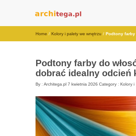
architega.pl
Home
/
Kolory i palety we wnętrzu
/
Podtony farby
Podtony farby do włosó
dobrać idealny odcień 
By :
Architega.pl
7 kwietnia 2026
Category :
Kolory i