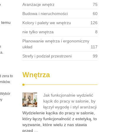
e
Aranżacje wnętrz
75
Budowa i nieruchomości
60
i temu
Kolory i palety we wnętrzu
126
nie tylko wnętrza
8
Planowanie wnętrza i ergonomiczny
e
układ
117
a.
Strefy i podział przestrzeni
99
Wnętrza
 zera to
wników.
Wybór
Jak funkcjonalnie wydzielić
by
kącik do pracy w salonie, by
łączył wygodę i styl aranżacji
Wydzielenie kącika do pracy w salonie,
który łączy funkcjonalność z estetyką, to
wyzwanie, które wielu z nas stawia
przed …