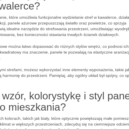
awalerce?
nie, które umożliwia funkcjonalne wydzielanie stref w kawalerce, działa
kcji, panele ażurowe przepuszczają światło oraz powietrze, co sprzyja
ią idealne narzędzie do strefowania przestrzeni, umożliwiając wyodrę
otowania, bez konieczności stawiania trwałych ścianek działowych.
rowe można łatwo dopasować do różnych stylów wnętrz, co podnosi ich
 kwadratowy ma znaczenie, panele te pozwalają na elastyczne aranżacj
.
ymi strefami, możesz wykorzystać inne elementy wyposażenia, takie jak
harmonię do przestrzeni. Pamiętaj, aby ogólny układ był spójny, co sp
wzór, kolorystykę i styl pane
o mieszkania?
h kolorach, takich jak biały, które optycznie powiększają małe pomies
y klimat w większych przestrzeniach, zdecyduj się na ciemniejsze odcieni