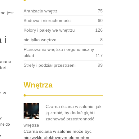
Aranżacje wnętrz
75
ne jest
Budowa i nieruchomości
60
Kolory i palety we wnętrzu
126
 i
nie tylko wnętrza
8
Planowanie wnętrza i ergonomiczny
układ
117
konane
Strefy i podział przestrzeni
99
fort
Wnętrza
m w
Czarna ściana w salonie: jak
ją zrobić, by dodać głębi i
w
zachować przestronność
one do
wnętrza
Czarna ściana w salonie może być
W
niezwykle efektownym elementem