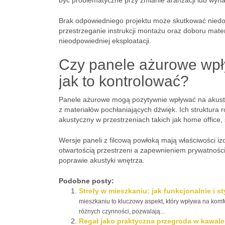
być problematyczne przy zmianie aranżacji lub wyn
Brak odpowiedniego projektu może skutkować niedo
przestrzeganie instrukcji montażu oraz doboru mat
nieodpowiedniej eksploatacji.
Czy panele ażurowe wpł
jak to kontrolować?
Panele ażurowe mogą pozytywnie wpływać na akust
z materiałów pochłaniających dźwięk. Ich struktura 
akustyczny w przestrzeniach takich jak home office, 
Wersje paneli z filcową powłoką mają właściwości 
otwartością przestrzeni a zapewnieniem prywatnoś
poprawie akustyki wnętrza.
Podobne posty:
Strefy w mieszkaniu: jak funkcjonalnie i 
mieszkaniu to kluczowy aspekt, który wpływa na komf
różnych czynności, pozwalają...
Regał jako praktyczna przegroda w kawalerc