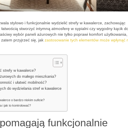
ala stylowo i funkcjonalnie wydzielić strefy w kawalerce, zachowując
 łatwością stworzyć intymną atmosferę w sypialni czy wygodny kącik do
łaściwy wybór paneli ażurowych nie tylko poprawi komfort użytkowania,
zatem przyjrzeć się, jak
zastosowanie tych elementów może wpłynąć 
ć strefy w kawalerce?
i ażurowych do małego mieszkania?
nność i ułatwić mobilność?
ych do wydzielania stref w kawalerce
alerce o bardzo niskim suficie?
i jak to kontrolować?
pomagają funkcjonalnie