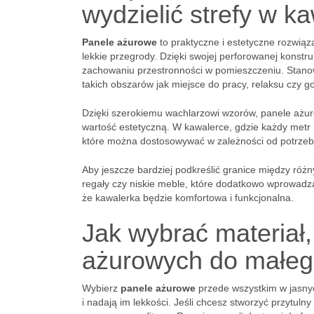
wydzielić strefy w k
Panele ażurowe
to praktyczne i estetyczne rozwiąza
lekkie przegrody. Dzięki swojej perforowanej konstru
zachowaniu przestronności w pomieszczeniu. Stanow
takich obszarów jak miejsce do pracy, relaksu czy g
Dzięki szerokiemu wachlarzowi wzorów, panele ażu
wartość estetyczną. W kawalerce, gdzie każdy metr
które można dostosowywać w zależności od potrzeb
Aby jeszcze bardziej podkreślić granice między różn
regały czy niskie meble, które dodatkowo wprowadzą 
że kawalerka będzie komfortowa i funkcjonalna.
Jak wybrać materiał, 
ażurowych do małeg
Wybierz
panele ażurowe
przede wszystkim w jasnyc
i nadają im lekkości. Jeśli chcesz stworzyć przytuln