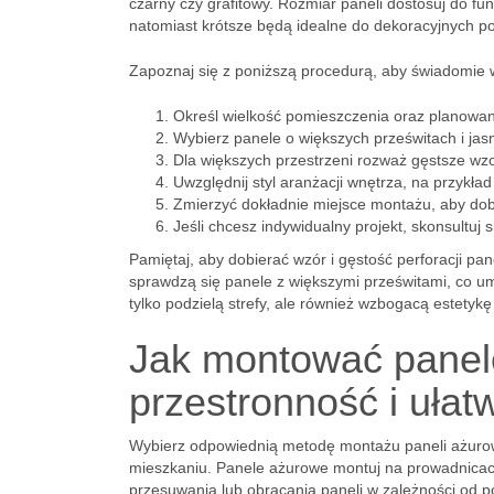
czarny czy grafitowy. Rozmiar paneli dostosuj do fun
natomiast krótsze będą idealne do dekoracyjnych po
Zapoznaj się z poniższą procedurą, aby świadomie w
Określ wielkość pomieszczenia oraz planowane
Wybierz panele o większych prześwitach i ja
Dla większych przestrzeni rozważ gęstsze wzo
Uwzględnij styl aranżacji wnętrza, na przykł
Zmierzyć dokładnie miejsce montażu, aby dob
Jeśli chcesz indywidualny projekt, skonsultuj s
Pamiętaj, aby dobierać wzór i gęstość perforacji pan
sprawdzą się panele z większymi prześwitami, co u
tylko podzielą strefy, ale również wzbogacą estetykę
Jak montować panel
przestronność i ułat
Wybierz odpowiednią metodę montażu paneli ażur
mieszkaniu. Panele ażurowe montuj na prowadnicach
przesuwania lub obracania paneli w zależności od p