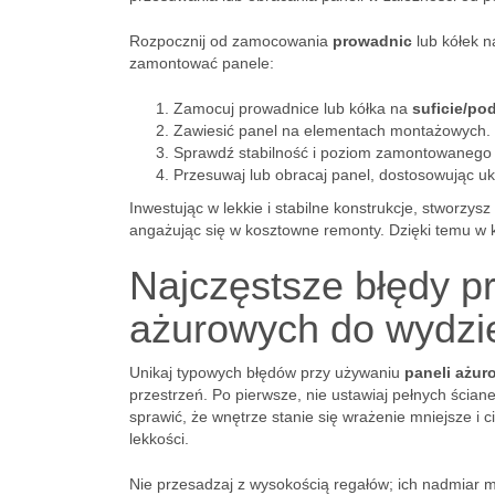
Rozpocznij od zamocowania
prowadnic
lub kółek n
zamontować panele:
Zamocuj prowadnice lub kółka na
suficie/po
Zawiesić panel na elementach montażowych.
Sprawdź stabilność i poziom zamontowanego 
Przesuwaj lub obracaj panel, dostosowując uk
Inwestując w lekkie i stabilne konstrukcje, stworzy
angażując się w kosztowne remonty. Dzięki temu w k
Najczęstsze błędy pr
ażurowych do wydzie
Unikaj typowych błędów przy używaniu
paneli ażu
przestrzeń. Po pierwsze, nie ustawiaj pełnych ścia
sprawić, że wnętrze stanie się wrażenie mniejsze i 
lekkości.
Nie przesadzaj z wysokością regałów; ich nadmiar m