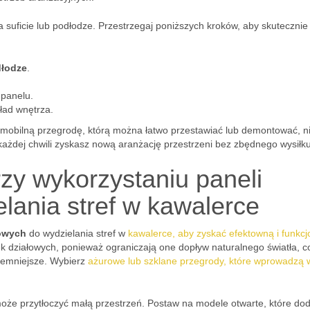
a suficie lub podłodze. Przestrzegaj poniższych kroków, aby skutecznie
dłodze
.
panelu.
ład wnętrza.
sz mobilną przegrodę, którą można łatwo przestawiać lub demontować, n
ażdej chwili zyskasz nową aranżację przestrzeni bez zbędnego wysiłku
zy wykorzystaniu paneli
lania stref w kawalerce
rowych
do wydzielania stref w
kawalerce, aby zyskać efektowną i funkcj
nek działowych, ponieważ ograniczają one dopływ naturalnego światła, 
ciemniejsze. Wybierz
ażurowe lub szklane przegrody, które wprowadzą 
oże przytłoczyć małą przestrzeń. Postaw na modele otwarte, które do