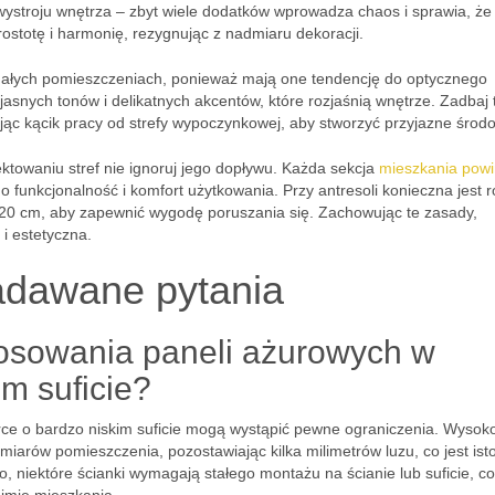
wystroju wnętrza – zbyt wiele dodatków wprowadza chaos i sprawia, że
stotę i harmonię, rezygnując z nadmiaru dekoracji.
 małych pomieszczeniach, ponieważ mają one tendencję do optycznego
 jasnych tonów i delikatnych akcentów, które rozjaśnią wnętrze. Zadbaj 
ąc kącik pracy od strefy wypoczynkowej, aby stworzyć przyjazne środ
ektowaniu stref nie ignoruj jego dopływu. Każda sekcja
mieszkania pow
o funkcjonalność i komfort użytkowania. Przy antresoli konieczna jest 
0 cm, aby zapewnić wygodę poruszania się. Zachowując te zasady,
 i estetyczna.
adawane pytania
tosowania paneli ażurowych w
m suficie?
ce o bardzo niskim suficie mogą wystąpić pewne ograniczenia. Wysok
rów pomieszczenia, pozostawiając kilka milimetrów luzu, co jest ist
o, niektóre ścianki wymagają stałego montażu na ścianie lub suficie, 