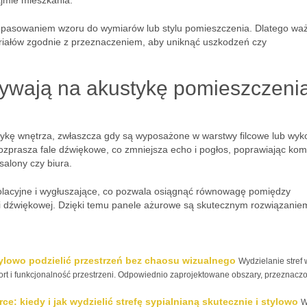
ajmie mieszkania.
pasowaniem wzoru do wymiarów lub stylu pomieszczenia. Dlatego waż
eriałów zgodnie z przeznaczeniem, aby uniknąć uszkodzeń czy
ywają na akustykę pomieszczenia
ykę wnętrza, zwłaszcza gdy są wyposażone w warstwy filcowe lub wy
rozprasza fale dźwiękowe, co zmniejsza echo i pogłos, poprawiając kom
salony czy biura.
izolacyjne i wygłuszające, co pozwala osiągnąć równowagę pomiędzy
ci dźwiękowej. Dzięki temu panele ażurowe są skutecznym rozwiązanie
stylowo podzielić przestrzeń bez chaosu wizualnego
Wydzielanie stref 
ort i funkcjonalność przestrzeni. Odpowiednio zaprojektowane obszary, przeznacz
e: kiedy i jak wydzielić strefę sypialnianą skutecznie i stylowo