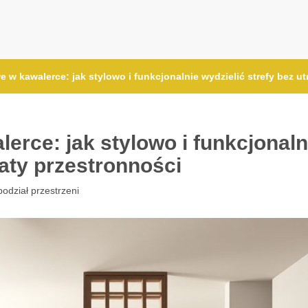
 w kawalerce: jak stylowo i funkcjonalnie wydzielić strefy bez ut
erce: jak stylowo i funkcjonaln
raty przestronności
 podział przestrzeni