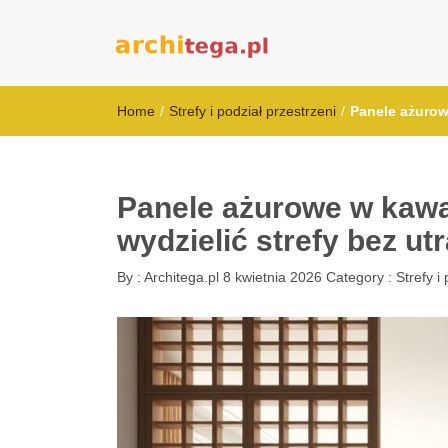
architega.pl
Home
/
Strefy i podział przestrzeni
/
Panele ażurowe
Panele ażurowe w kawal
wydzielić strefy bez ut
By :
Architega.pl
8 kwietnia 2026
Category :
Strefy i