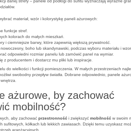
kcji danej strefy – panele od podłogi do sufitu wyznaczają wyraźne gra
działów.
ybrać materiał, wzór i kolorystykę paneli ażurowych:
 funkcje stref.
snych kolorach do małych mieszkań.
ry i ciemniejsze barwy, które zapewnią większą prywatność.
ad nowoczesny, boho lub skandynawski, podczas wyboru materiału i wzor
rać odpowiedni rozmiar panelu lub zamówić panel na wymiar.
ię z producentem i dostarcz mu pliki lub inspiracje.
elu do wielkości i funkcji pomieszczenia. W małych przestrzeniach najle
możliwi swobodny przepływ światła. Dobrane odpowiednio, panele ażur
 wnętrza.
e ażurowe, by zachować
wić mobilność?
owych, aby zachować
przestronność
i zwiększyć
mobilność
w swoim 
 sufitowych, kółkach lub lekkich zawiasach. Dzięki temu uzyskasz mo
otrzeb aranżacyjnych.