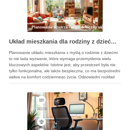
Planowanie wnętrza i ergonomiczny układ
Układ mieszkania dla rodziny z dziećmi: jak zaplanować przestrzeń funkcjonalną i bezpieczną na co dzień
Planowanie układu mieszkania z myślą o rodzinie z dziećmi
to nie lada wyzwanie, które wymaga przemyślenia wielu
kluczowych aspektów. Istotne jest, aby przestrzeń była nie
tylko funkcjonalna, ale także bezpieczna, co ma bezpośredni
wpływ na komfort codziennego życia. Odpowiedni rozkład
pokoi, optymalny metraż oraz organizacja stref wspólnych i
prywatnych mogą …