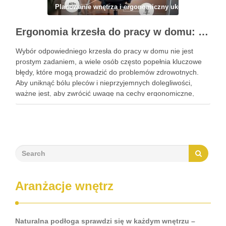
Planowanie wnętrza i ergonomiczny układ
Ergonomia krzesła do pracy w domu: jak wybrać i ustawić mebel dla zdrowia i komfortu siedzenia
Wybór odpowiedniego krzesła do pracy w domu nie jest
prostym zadaniem, a wiele osób często popełnia kluczowe
błędy, które mogą prowadzić do problemów zdrowotnych.
Aby uniknąć bólu pleców i nieprzyjemnych dolegliwości,
ważne jest, aby zwrócić uwagę na cechy ergonomiczne,
takie jak regulacja wysokości, podłokietniki czy
wyprofilowane oparcie. Dobrze dobrane krzesło …
Aranżacje wnętrz
Naturalna podłoga sprawdzi się w każdym wnętrzu –