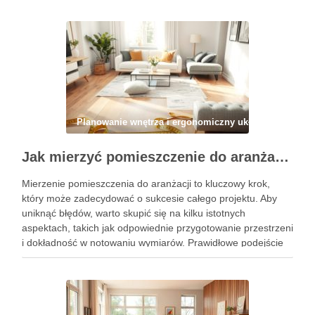
Planowanie wnętrza i ergonomiczny układ
Jak mierzyć pomieszczenie do aranżacji, by uniknąć błędów i zapewnić funkcjonalność wnętrza
Mierzenie pomieszczenia do aranżacji to kluczowy krok,
który może zadecydować o sukcesie całego projektu. Aby
uniknąć błędów, warto skupić się na kilku istotnych
aspektach, takich jak odpowiednie przygotowanie przestrzeni
i dokładność w notowaniu wymiarów. Prawidłowe podejście
do pomiarów nie tylko ułatwi aranżację, ale także pomoże w
lepszym dostosowaniu mebli do …