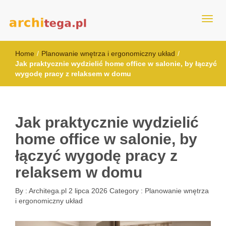
architega.pl
Home
/
Planowanie wnętrza i ergonomiczny układ
/
Jak praktycznie wydzielić home office w salonie, by łączyć
wygodę pracy z relaksem w domu
Jak praktycznie wydzielić
home office w salonie, by
łączyć wygodę pracy z
relaksem w domu
By :
Architega.pl
2 lipca 2026
Category :
Planowanie wnętrza
i ergonomiczny układ