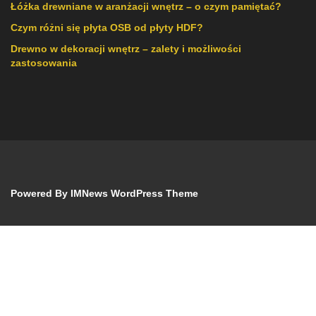
Łóżka drewniane w aranżacji wnętrz – o czym pamiętać?
Czym różni się płyta OSB od płyty HDF?
Drewno w dekoracji wnętrz – zalety i możliwości
zastosowania
Powered By
IMNews WordPress Theme