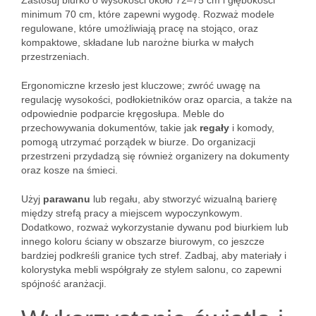
Zastosuj biurko o wysokości około 72–75 cm i głębokości
minimum 70 cm, które zapewni wygodę. Rozważ modele
regulowane, które umożliwiają pracę na stojąco, oraz
kompaktowe, składane lub narożne biurka w małych
przestrzeniach.
Ergonomiczne krzesło jest kluczowe; zwróć uwagę na
regulację wysokości, podłokietników oraz oparcia, a także na
odpowiednie podparcie kręgosłupa. Meble do
przechowywania dokumentów, takie jak
regały
i komody,
pomogą utrzymać porządek w biurze. Do organizacji
przestrzeni przydadzą się również organizery na dokumenty
oraz kosze na śmieci.
Użyj
parawanu
lub regału, aby stworzyć wizualną barierę
między strefą pracy a miejscem wypoczynkowym.
Dodatkowo, rozważ wykorzystanie dywanu pod biurkiem lub
innego koloru ściany w obszarze biurowym, co jeszcze
bardziej podkreśli granice tych stref. Zadbaj, aby materiały i
kolorystyka mebli współgrały ze stylem salonu, co zapewni
spójność aranżacji.