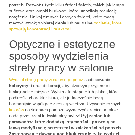
potrzeb. Rozważ użycie kilku źródeł światła, takich jak lampa
sufitowa oraz lampki biurkowe, które umożliwią regulację
natężenia. Unikaj zimnych i ostrych świateł, które mogą
męczyć wzrok; wybieraj ciepłe lub neutralne
odcienie, które
sprzyjają koncentracji i relaksowi
.
Optyczne i estetyczne
sposoby wydzielenia
strefy pracy w salonie
Wydziel strefę pracy w salonie poprzez
zastosowanie
kolorystyki
oraz dekoracji, aby stworzyć przyjemne i
funkcjonalne miejsce. Wybierz fototapetę lub plakat, które
podkreślą charakter biura, ale jednocześnie będą
harmonijnie współgrać z resztą wnętrza. Używanie różnych
kolorów
na ścianach pomoże wyznaczyć granice, a także
nada przestrzeni indywidualny styl.
r>Użyj
zasłon
lub
parawanów, które dodadzą intymności i pozwolą na
łatwą modyfikację przestrzeni w zależności od potrzeb.
Zastosowanie dywanu pod biurkiem nie tylko wydzieli