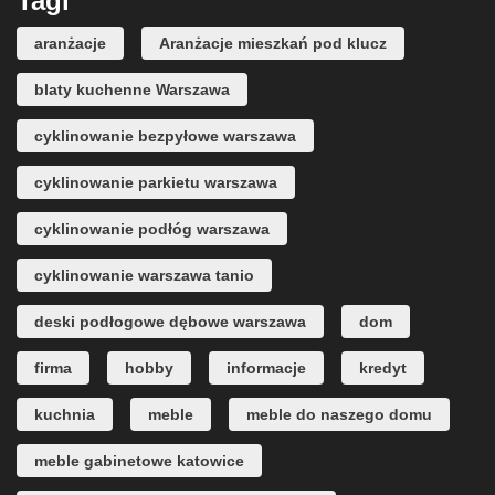
Tagi
aranżacje
Aranżacje mieszkań pod klucz
blaty kuchenne Warszawa
cyklinowanie bezpyłowe warszawa
cyklinowanie parkietu warszawa
cyklinowanie podłóg warszawa
cyklinowanie warszawa tanio
deski podłogowe dębowe warszawa
dom
firma
hobby
informacje
kredyt
kuchnia
meble
meble do naszego domu
meble gabinetowe katowice