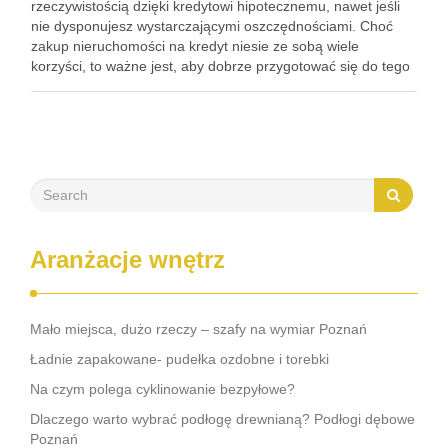
rzeczywistością dzięki kredytowi hipotecznemu, nawet jeśli
nie dysponujesz wystarczającymi oszczędnościami. Choć
zakup nieruchomości na kredyt niesie ze sobą wiele
korzyści, to ważne jest, aby dobrze przygotować się do tego
kroku. Warto zrozumieć, jakie dokumenty są potrzebne, jak
wybrać najkorzystniejszą ofertę oraz jakie pułapki …
Aranżacje wnętrz
Mało miejsca, dużo rzeczy – szafy na wymiar Poznań
Ładnie zapakowane- pudełka ozdobne i torebki
Na czym polega cyklinowanie bezpyłowe?
Dlaczego warto wybrać podłogę drewnianą? Podłogi dębowe
Poznań