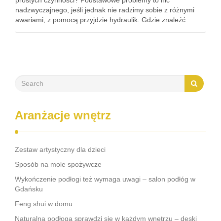
prostych czynności? Podstawowe problemy to nic
nadzwyczajnego, jeśli jednak nie radzimy sobie z różnymi
awariami, z pomocą przyjdzie hydraulik. Gdzie znaleźć
odpowiedniego fachowca? Usługi hydrauliczne to hasło wielu
specjalistów w swojej dziedzinie. Jak znaleźć …
Aranżacje wnętrz
Zestaw artystyczny dla dzieci
Sposób na mole spożywcze
Wykończenie podłogi też wymaga uwagi – salon podłóg w
Gdańsku
Feng shui w domu
Naturalna podłoga sprawdzi się w każdym wnętrzu – deski