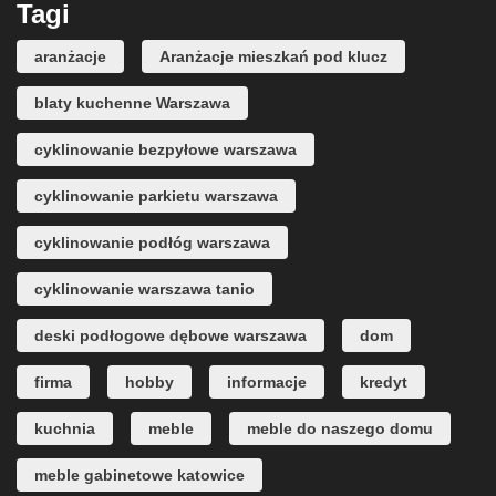
Tagi
aranżacje
Aranżacje mieszkań pod klucz
blaty kuchenne Warszawa
cyklinowanie bezpyłowe warszawa
cyklinowanie parkietu warszawa
cyklinowanie podłóg warszawa
cyklinowanie warszawa tanio
deski podłogowe dębowe warszawa
dom
firma
hobby
informacje
kredyt
kuchnia
meble
meble do naszego domu
meble gabinetowe katowice