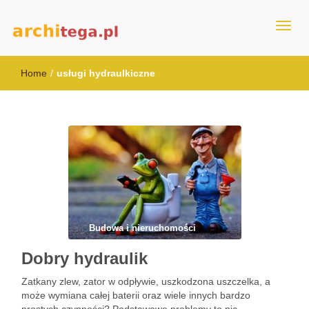
architega.pl
Home
/
usługi hydraulkiczne
Budowa i nieruchomości
Dobry hydraulik
Zatkany zlew, zator w odpływie, uszkodzona uszczelka, a
może wymiana całej baterii oraz wiele innych bardzo