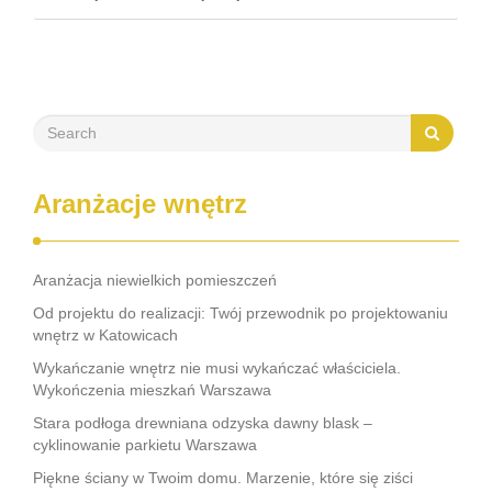
najbliższych. Jest on miejscem, w którym po prostu chce się
przebywać. Niezależnie …
Aranżacje wnętrz
Aranżacja niewielkich pomieszczeń
Od projektu do realizacji: Twój przewodnik po projektowaniu
wnętrz w Katowicach
Wykańczanie wnętrz nie musi wykańczać właściciela.
Wykończenia mieszkań Warszawa
Stara podłoga drewniana odzyska dawny blask –
cyklinowanie parkietu Warszawa
Piękne ściany w Twoim domu. Marzenie, które się ziści