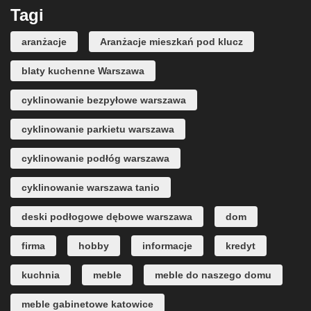
Tagi
aranżacje
Aranżacje mieszkań pod klucz
blaty kuchenne Warszawa
cyklinowanie bezpyłowe warszawa
cyklinowanie parkietu warszawa
cyklinowanie podłóg warszawa
cyklinowanie warszawa tanio
deski podłogowe dębowe warszawa
dom
firma
hobby
informacje
kredyt
kuchnia
meble
meble do naszego domu
meble gabinetowe katowice