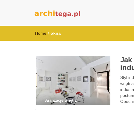
architega.pl
Home
/
okna
Jak
ind
Styl in
wnętrz
indust
postum
Aranżacje wnętrz
Obecnie