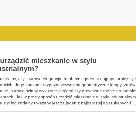
 urządzić mieszkanie w stylu
ustrialnym?
dustrialny, czyli surowa elegancja, to obecnie jeden z najpopularniejszych
arskich. Jego znakami rozpoznawczymi są geometryczne lampy, żarów
rialne, surowe ściany wyłożone cegłami czy drewniane meble na metal
entach. Jak w prosty sposób urządzić mieszkanie w stylu industrialny
 styl industrialny uważany jest za jeden z najbardziej wyszukanych i 