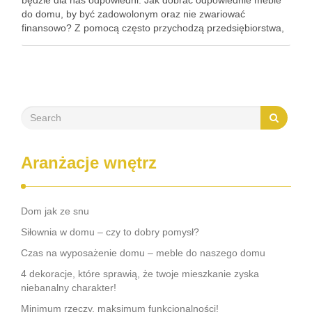
będzie dla nas odpowiedni. Jak dobrać odpowiednie meble
do domu, by być zadowolonym oraz nie zwariować
finansowo? Z pomocą często przychodzą przedsiębiorstwa,
które tworzą przepiękne zestawy lub pojedyncze meble w
całkiem przestępnej cenie. Płyta czy drewno? …
Aranżacje wnętrz
Dom jak ze snu
Siłownia w domu – czy to dobry pomysł?
Czas na wyposażenie domu – meble do naszego domu
4 dekoracje, które sprawią, że twoje mieszkanie zyska
niebanalny charakter!
Minimum rzeczy, maksimum funkcjonalności!