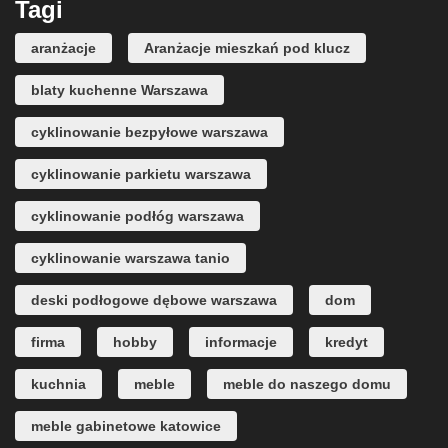
Tagi
aranżacje
Aranżacje mieszkań pod klucz
blaty kuchenne Warszawa
cyklinowanie bezpyłowe warszawa
cyklinowanie parkietu warszawa
cyklinowanie podłóg warszawa
cyklinowanie warszawa tanio
deski podłogowe dębowe warszawa
dom
firma
hobby
informacje
kredyt
kuchnia
meble
meble do naszego domu
meble gabinetowe katowice