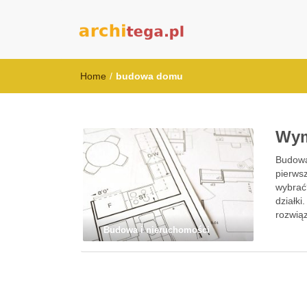
architega.pl
Home
/
budowa domu
Wym
Budowa
pierws
wybrać
działki
rozwią
Budowa i nieruchomości