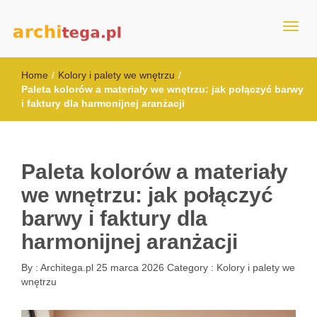
architega.pl
Home
/
Kolory i palety we wnętrzu
/
Paleta kolorów a materiały we wnętrzu: jak połączyć barwy
i faktury dla harmonijnej aranżacji
Paleta kolorów a materiały
we wnętrzu: jak połączyć
barwy i faktury dla
harmonijnej aranżacji
By :
Architega.pl
25 marca 2026
Category :
Kolory i palety we
wnętrzu