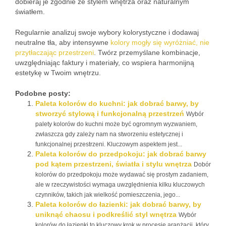
dobieraj je zgodnie ze stylem wnętrza oraz naturalnym
światłem.
Regularnie analizuj swoje wybory kolorystyczne i dodawaj
neutralne tła, aby intensywne
kolory mogły się wyróżniać, nie
przytłaczając przestrzeni
. Twórz przemyślane kombinacje,
uwzględniając faktury i materiały, co wspiera harmonijną
estetykę w Twoim wnętrzu.
Podobne posty:
Paleta kolorów do kuchni: jak dobrać barwy, by
stworzyć stylową i funkcjonalną przestrzeń
Wybór
palety kolorów do kuchni może być ogromnym wyzwaniem,
zwłaszcza gdy zależy nam na stworzeniu estetycznej i
funkcjonalnej przestrzeni. Kluczowym aspektem jest...
Paleta kolorów do przedpokoju: jak dobrać barwy
pod kątem przestrzeni, światła i stylu wnętrza
Dobór
kolorów do przedpokoju może wydawać się prostym zadaniem,
ale w rzeczywistości wymaga uwzględnienia kilku kluczowych
czynników, takich jak wielkość pomieszczenia, jego...
Paleta kolorów do łazienki: jak dobrać barwy, by
uniknąć chaosu i podkreślić styl wnętrza
Wybór
kolorów do łazienki to kluczowy krok w procesie aranżacji, który