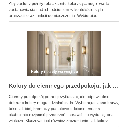
Aby zasłony pełniły rolę akcentu kolorystycznego, warto
zastanowić się nad ich odcieniem w kontekście stylu
aranżacji oraz funkcji pomieszczenia. Wybierając
odpowiednie barwy, możesz nie tylko podkreślić charakter
przestrzeni, ale także wpłynąć na nastrój …
Kolory i palety we wnętrzu
Kolory do ciemnego przedpokoju: jak wybrać barwy i oświetlenie, by optycznie rozjaśnić i powiększyć przestrzeń
Ciemny przedpokój potrafi przytłaczać, ale odpowiednio
dobrane kolory mogą zdziałać cuda. Wybierając jasne barwy,
takie jak biel, krem czy pastelowe odcienie, można
skutecznie rozjaśnić przestrzeń i sprawić, że wyda się ona
większa. Kluczowe jest również zrozumienie, jak kolory
wpływają na percepcję pomieszczenia, co pozwoli na