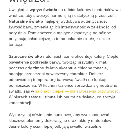
Uwzględnij
wpływ światła
na odbiór kolorów i materiałów we
wnętrzu, aby stworzyć harmonijną i estetyczną przestrzeń.
Naturalne światło
najlepiej wydobywa autentyczność i
żywość barw, zmieniając ich intensywność w zależności od
pory dnia. Pomieszczenia mające ekspozycję na północ
przyjmują chłodniejsze, a te na południe ciepłe, złociste
tonacje.
Sztuczne światło
natomiast różnie akcentuje kolory. Ciepłe
oświetlenie podkreśla barwy, tworząc przytulny klimat,
podczas gdy zimne światło akcentuje chłodne tonacje,
nadając przestrzeni nowoczesny charakter. Dobierz
odpowiednią temperaturę barwową światła do funkcji
pomieszczenia. W kuchni i łazience sprawdza się neutralne
światło, zaś w
salonach ciepłe — dla stworzenia przytulności
.
W biurach zastosuj zimne lub neutralne światło, co sprzyja
koncentracji.
Wykorzystaj oświetlenie punktowe, aby wyeksponować
kluczowe elementy dekoracyjne oraz faktury materiałów.
Jasne kolory ścian lepiej odbijają światło, wizualnie