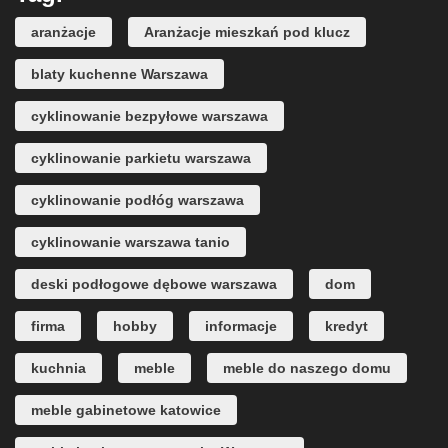
aranżacje
Aranżacje mieszkań pod klucz
blaty kuchenne Warszawa
cyklinowanie bezpyłowe warszawa
cyklinowanie parkietu warszawa
cyklinowanie podłóg warszawa
cyklinowanie warszawa tanio
deski podłogowe dębowe warszawa
dom
firma
hobby
informacje
kredyt
kuchnia
meble
meble do naszego domu
meble gabinetowe katowice