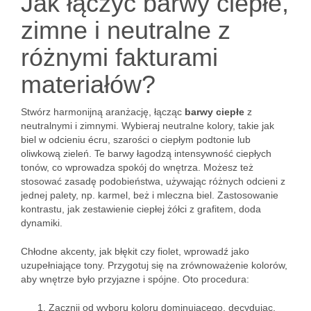
Jak łączyć barwy ciepłe,
zimne i neutralne z
różnymi fakturami
materiałów?
Stwórz harmonijną aranżację, łącząc
barwy ciepłe
z
neutralnymi i zimnymi. Wybieraj neutralne kolory, takie jak
biel w odcieniu écru, szarości o ciepłym podtonie lub
oliwkową zieleń. Te barwy łagodzą intensywność ciepłych
tonów, co wprowadza spokój do wnętrza. Możesz też
stosować zasadę podobieństwa, używając różnych odcieni z
jednej palety, np. karmel, beż i mleczna biel. Zastosowanie
kontrastu, jak zestawienie ciepłej żółci z grafitem, doda
dynamiki.
Chłodne akcenty, jak błękit czy fiolet, wprowadź jako
uzupełniające tony. Przygotuj się na zrównoważenie kolorów,
aby wnętrze było przyjazne i spójne. Oto procedura:
Zacznij od wyboru koloru dominującego, decydując,