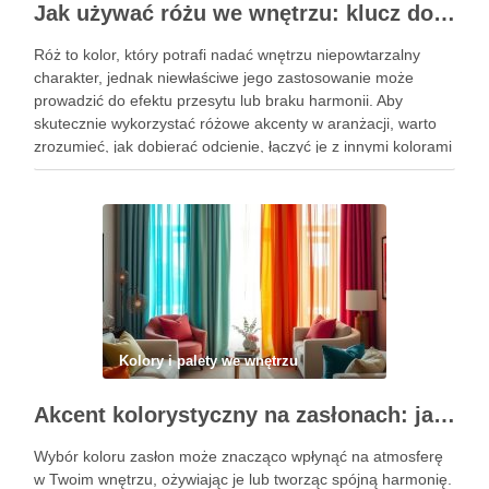
Jak używać różu we wnętrzu: klucz do stylowych akcentów i harmonii kolorystycznej
Róż to kolor, który potrafi nadać wnętrzu niepowtarzalny
charakter, jednak niewłaściwe jego zastosowanie może
prowadzić do efektu przesytu lub braku harmonii. Aby
skutecznie wykorzystać różowe akcenty w aranżacji, warto
zrozumieć, jak dobierać odcienie, łączyć je z innymi kolorami
oraz wybierać odpowiednie materiały. Dzięki tym
wskazówkom stworzysz przestrzeń, która zachwyca estetyką
…
Kolory i palety we wnętrzu
Akcent kolorystyczny na zasłonach: jak dobrać barwę, która ożywi i zharmonizuje wnętrze
Wybór koloru zasłon może znacząco wpłynąć na atmosferę
w Twoim wnętrzu, ożywiając je lub tworząc spójną harmonię.