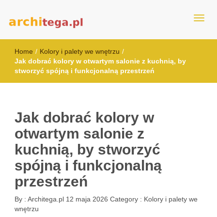
architega.pl
Home
/
Kolory i palety we wnętrzu
/
Jak dobrać kolory w otwartym salonie z kuchnią, by
stworzyć spójną i funkcjonalną przestrzeń
Jak dobrać kolory w
otwartym salonie z
kuchnią, by stworzyć
spójną i funkcjonalną
przestrzeń
By :
Architega.pl
12 maja 2026
Category :
Kolory i palety we
wnętrzu