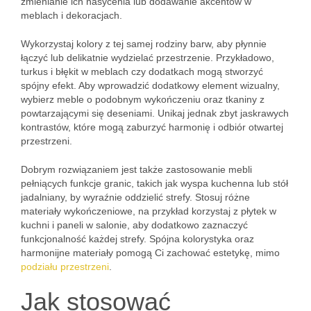
zmienianie ich nasycenia lub dodawanie akcentów w
meblach i dekoracjach.
Wykorzystaj kolory z tej samej rodziny barw, aby płynnie
łączyć lub delikatnie wydzielać przestrzenie. Przykładowo,
turkus i błękit w meblach czy dodatkach mogą stworzyć
spójny efekt. Aby wprowadzić dodatkowy element wizualny,
wybierz meble o podobnym wykończeniu oraz tkaniny z
powtarzającymi się deseniami. Unikaj jednak zbyt jaskrawych
kontrastów, które mogą zaburzyć harmonię i odbiór otwartej
przestrzeni.
Dobrym rozwiązaniem jest także zastosowanie mebli
pełniących funkcje granic, takich jak wyspa kuchenna lub stół
jadalniany, by wyraźnie oddzielić strefy. Stosuj różne
materiały wykończeniowe, na przykład korzystaj z płytek w
kuchni i paneli w salonie, aby dodatkowo zaznaczyć
funkcjonalność każdej strefy. Spójna kolorystyka oraz
harmonijne materiały pomogą Ci zachować estetykę, mimo
podziału przestrzeni
.
Jak stosować