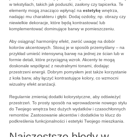
w tekstyliach, takich jak poduszki, zasłony czy tapicerka. Te
elementy mogą znacząco wpłynąć na
estetykę
wnętrza,
nadając mu charakteru i głębi. Dodaj ozdoby, np. obrazy czy
niewielkie dekoracje, które będą kontrastować lub
komplementować dominujące barwy w pomieszczeniu.
Aby osiągnąć harmonijny efekt, zwróć uwagę na dobór
kolorów akcentowych. Stosuj je w sposób przemyślany – na
przykład umieść intensywną barwę na jednej ze ścian lub w
formie detali, które przyciągną wzrok. Akcenty te mogą
doskonale współgrać z neutralnymi tonami, dodając
przestrzeni energii. Dobrym pomysłem jest także korzystanie
z koła barw, aby łączyć kontrastujące kolory, co wzmocni
wizualny efekt aranżacji.
Regularnie zmieniaj dodatki kolorystyczne, aby odświeżyć
przestrzeń. To prosty sposób na wprowadzenie nowego stylu
do Twojego wnętrza bez dużych wydatków i czasochłonnych
remontów. Zastosowanie akcentów i dodatków to klucz do
podkreślenia funkcjonalności i estetyki Twojego mieszkania.
Najczęstsze błędy w