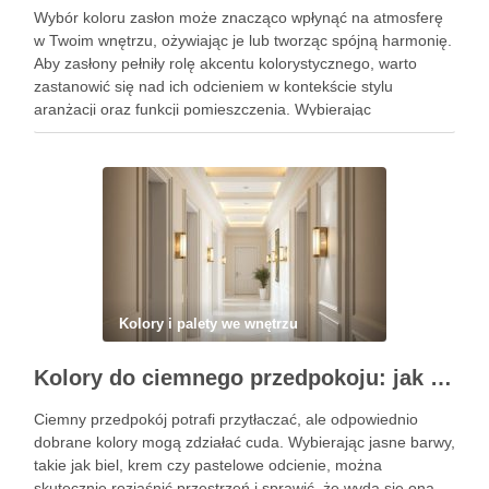
Wybór koloru zasłon może znacząco wpłynąć na atmosferę
w Twoim wnętrzu, ożywiając je lub tworząc spójną harmonię.
Aby zasłony pełniły rolę akcentu kolorystycznego, warto
zastanowić się nad ich odcieniem w kontekście stylu
aranżacji oraz funkcji pomieszczenia. Wybierając
odpowiednie barwy, możesz nie tylko podkreślić charakter
przestrzeni, ale także wpłynąć na nastrój …
Kolory i palety we wnętrzu
Kolory do ciemnego przedpokoju: jak wybrać barwy i oświetlenie, by optycznie rozjaśnić i powiększyć przestrzeń
Ciemny przedpokój potrafi przytłaczać, ale odpowiednio
dobrane kolory mogą zdziałać cuda. Wybierając jasne barwy,
takie jak biel, krem czy pastelowe odcienie, można
skutecznie rozjaśnić przestrzeń i sprawić, że wyda się ona