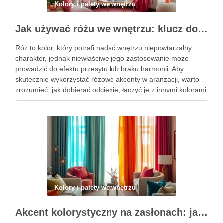
Kolory i palety we wnętrzu
Jak używać różu we wnętrzu: klucz do stylowych akcentów i harmonii kolorystycznej
Róż to kolor, który potrafi nadać wnętrzu niepowtarzalny
charakter, jednak niewłaściwe jego zastosowanie może
prowadzić do efektu przesytu lub braku harmonii. Aby
skutecznie wykorzystać różowe akcenty w aranżacji, warto
zrozumieć, jak dobierać odcienie, łączyć je z innymi kolorami
oraz wybierać odpowiednie materiały. Dzięki tym
wskazówkom stworzysz przestrzeń, która zachwyca estetyką
…
Kolory i palety we wnętrzu
Akcent kolorystyczny na zasłonach: jak dobrać barwę, która ożywi i zharmonizuje wnętrze