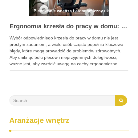
Planowanie wnętrza i ergonomiczny układ
Ergonomia krzesła do pracy w domu: jak wybrać i ustawić mebel dla zdrowia i komfortu siedzenia
Wybór odpowiedniego krzesła do pracy w domu nie jest
prostym zadaniem, a wiele osób często popełnia kluczowe
błędy, które mogą prowadzić do problemów zdrowotnych.
Aby uniknąć bólu pleców i nieprzyjemnych dolegliwości,
ważne jest, aby zwrócić uwagę na cechy ergonomiczne,
takie jak regulacja wysokości, podłokietniki czy
wyprofilowane oparcie. Dobrze dobrane krzesło …
Aranżacje wnętrz