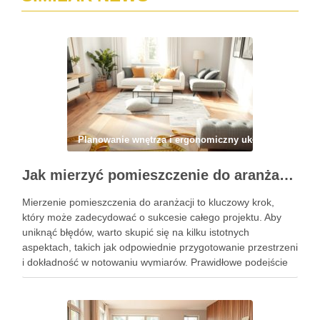
Planowanie wnętrza i ergonomiczny układ
Jak mierzyć pomieszczenie do aranżacji, by uniknąć błędów i zapewnić funkcjonalność wnętrza
Mierzenie pomieszczenia do aranżacji to kluczowy krok,
który może zadecydować o sukcesie całego projektu. Aby
uniknąć błędów, warto skupić się na kilku istotnych
aspektach, takich jak odpowiednie przygotowanie przestrzeni
i dokładność w notowaniu wymiarów. Prawidłowe podejście
do pomiarów nie tylko ułatwi aranżację, ale także pomoże w
lepszym dostosowaniu mebli do …