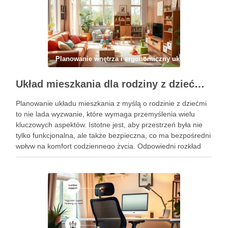
Planowanie wnętrza i ergonomiczny układ
Układ mieszkania dla rodziny z dziećmi: jak zaplanować przestrzeń funkcjonalną i bezpieczną na co dzień
Planowanie układu mieszkania z myślą o rodzinie z dziećmi
to nie lada wyzwanie, które wymaga przemyślenia wielu
kluczowych aspektów. Istotne jest, aby przestrzeń była nie
tylko funkcjonalna, ale także bezpieczna, co ma bezpośredni
wpływ na komfort codziennego życia. Odpowiedni rozkład
pokoi, optymalny metraż oraz organizacja stref wspólnych i
prywatnych mogą …