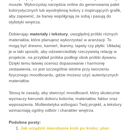
muszle. Wykorzystaj narzędzia online do generowania palet
kolorystycznych lub wyodrębniaj kolory z inspirujących grafik,
aby zapewnić, że barwy współgrają ze sobą i pasują do
stylistyki wnętrza.
Dobierając
materiały i tekstury
, uwzględnij próbki różnych
materiałów, które planujesz wykorzystać w aranżacji. To
mogą być drewno, kamień, tkaniny, tapety czy płytki. Układaj
je w taki sposób, aby odzwierciedlały rzeczywistą relację w
projekcie, na przykład próbka podłogi obok próbki dywanu.
Dzięki temu łatwiej ocenisz dopasowanie i harmonię
zestawienia, co jest szczególnie istotne przy tworzeniu
fizycznego moodboardu, gdzie możesz użyć autentycznych
materiałów.
Stosuj te zasady, aby stworzyć moodboard, który skutecznie
wyznaczy kierunek doboru kolorów, materiałów, faktur oraz
wyposażenia. Multiestetyka wzbogaci Twój projekt, a tekstury
wzmacniają ogólny odbiór i charakter wnętrza.
Podobne posty:
Jak urządzić mieszkanie krok po kroku: plan