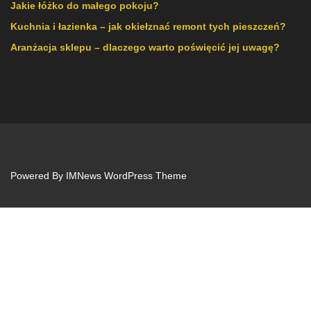
Jakie łóżko do małego pokoju?
Kuchnia i łazienka – jak okiełznać remont tych pieszczeń?
Aranżacja sklepu – dlaczego warto poświęcić jej uwagę?
Powered By
IMNews WordPress Theme