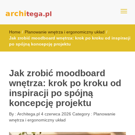
architega.pl
Home
/
Planowanie wnętrza i ergonomiczny układ
/
Jak zrobić moodboard wnętrza: krok po kroku od inspiracji
po spójną koncepcję projektu
Jak zrobić moodboard
wnętrza: krok po kroku od
inspiracji po spójną
koncepcję projektu
By :
Architega.pl
4 czerwca 2026
Category :
Planowanie
wnętrza i ergonomiczny układ