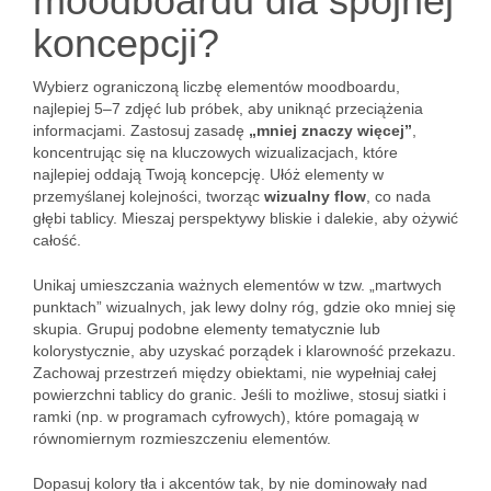
moodboardu dla spójnej
koncepcji?
Wybierz ograniczoną liczbę elementów moodboardu,
najlepiej 5–7 zdjęć lub próbek, aby uniknąć przeciążenia
informacjami. Zastosuj zasadę
„mniej znaczy więcej”
,
koncentrując się na kluczowych wizualizacjach, które
najlepiej oddają Twoją koncepcję. Ułóż elementy w
przemyślanej kolejności, tworząc
wizualny flow
, co nada
głębi tablicy. Mieszaj perspektywy bliskie i dalekie, aby ożywić
całość.
Unikaj umieszczania ważnych elementów w tzw. „martwych
punktach” wizualnych, jak lewy dolny róg, gdzie oko mniej się
skupia. Grupuj podobne elementy tematycznie lub
kolorystycznie, aby uzyskać porządek i klarowność przekazu.
Zachowaj przestrzeń między obiektami, nie wypełniaj całej
powierzchni tablicy do granic. Jeśli to możliwe, stosuj siatki i
ramki (np. w programach cyfrowych), które pomagają w
równomiernym rozmieszczeniu elementów.
Dopasuj kolory tła i akcentów tak, by nie dominowały nad