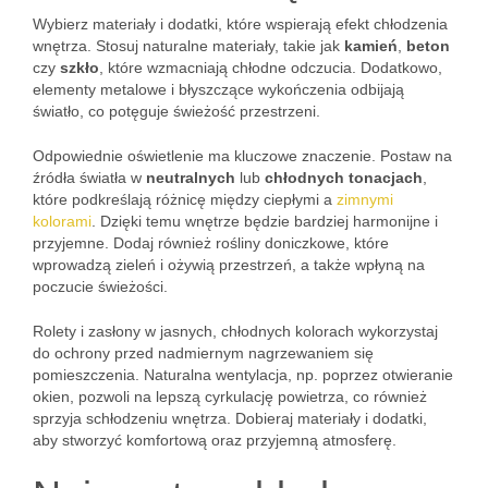
Wybierz materiały i dodatki, które wspierają efekt chłodzenia
wnętrza. Stosuj naturalne materiały, takie jak
kamień
,
beton
czy
szkło
, które wzmacniają chłodne odczucia. Dodatkowo,
elementy metalowe i błyszczące wykończenia odbijają
światło, co potęguje świeżość przestrzeni.
Odpowiednie oświetlenie ma kluczowe znaczenie. Postaw na
źródła światła w
neutralnych
lub
chłodnych tonacjach
,
które podkreślają różnicę między ciepłymi a
zimnymi
kolorami
. Dzięki temu wnętrze będzie bardziej harmonijne i
przyjemne. Dodaj również rośliny doniczkowe, które
wprowadzą zieleń i ożywią przestrzeń, a także wpłyną na
poczucie świeżości.
Rolety i zasłony w jasnych, chłodnych kolorach wykorzystaj
do ochrony przed nadmiernym nagrzewaniem się
pomieszczenia. Naturalna wentylacja, np. poprzez otwieranie
okien, pozwoli na lepszą cyrkulację powietrza, co również
sprzyja schłodzeniu wnętrza. Dobieraj materiały i dodatki,
aby stworzyć komfortową oraz przyjemną atmosferę.