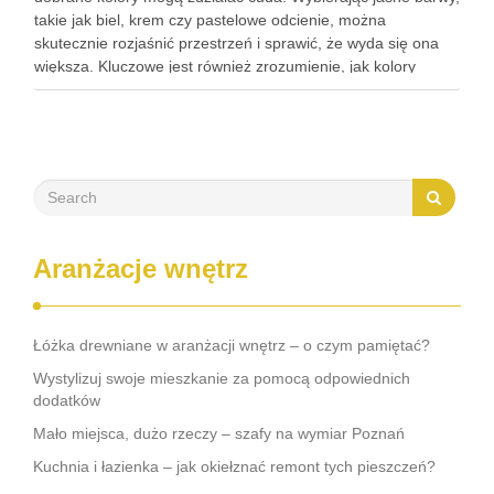
takie jak biel, krem czy pastelowe odcienie, można
skutecznie rozjaśnić przestrzeń i sprawić, że wyda się ona
większa. Kluczowe jest również zrozumienie, jak kolory
wpływają na percepcję pomieszczenia, co pozwoli na
stworzenie przyjemnej i przestronnej atmosfery. …
Aranżacje wnętrz
Łóżka drewniane w aranżacji wnętrz – o czym pamiętać?
Wystylizuj swoje mieszkanie za pomocą odpowiednich
dodatków
Mało miejsca, dużo rzeczy – szafy na wymiar Poznań
Kuchnia i łazienka – jak okiełznać remont tych pieszczeń?