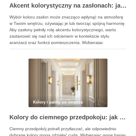
Akcent kolorystyczny na zasłonach: jak dobrać barwę, która ożywi i zharmonizuje wnętrze
Wybór koloru zasłon może znacząco wpłynąć na atmosferę
w Twoim wnętrzu, ożywiając je lub tworząc spójną harmonię.
Aby zasłony pełniły rolę akcentu kolorystycznego, warto
zastanowić się nad ich odcieniem w kontekście stylu
aranżacji oraz funkcji pomieszczenia. Wybierając
odpowiednie barwy, możesz nie tylko podkreślić charakter
przestrzeni, ale także wpłynąć na nastrój …
Kolory i palety we wnętrzu
Kolory do ciemnego przedpokoju: jak wybrać barwy i oświetlenie, by optycznie rozjaśnić i powiększyć przestrzeń
Ciemny przedpokój potrafi przytłaczać, ale odpowiednio
dobrane kolory mogą zdziałać cuda. Wybierając jasne barwy,