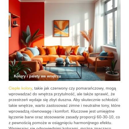
Kolory i palety we wnętrzu
Ciepłe kolory
, takie jak czerwony czy pomarańczowy, mogą
wprowadzać do wnętrza przytulność, ale także sprawić, że
przestrzeń wydaje się zbyt duszna. Aby skutecznie schłodzić
takie wnętrze, warto zastosować zimne i neutralne tony, które
wprowadzą równowagę i komfort. Kluczowe jest umiejętne
łączenie barw oraz stosowanie zasady proporcji 60-30-10, co
z pewnością pomoże w osiągnięciu harmonijnego efektu.
Wspierając się odpowiednimi kolorami, można znacząco