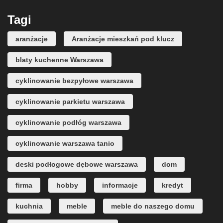
Tagi
aranżacje
Aranżacje mieszkań pod klucz
blaty kuchenne Warszawa
cyklinowanie bezpyłowe warszawa
cyklinowanie parkietu warszawa
cyklinowanie podłóg warszawa
cyklinowanie warszawa tanio
deski podłogowe dębowe warszawa
dom
firma
hobby
informacje
kredyt
kuchnia
meble
meble do naszego domu