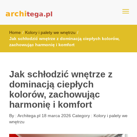
architega.pl
Home
/
Kolory i palety we wnętrzu
/
Jak schłodzić wnętrze z dominacją ciepłych kolorów,
zachowując harmonię i komfort
Jak schłodzić wnętrze z
dominacją ciepłych
kolorów, zachowując
harmonię i komfort
By :
Architega.pl
18 marca 2026
Category :
Kolory i palety we
wnętrzu