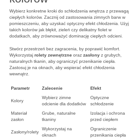
Wybierz konkretne kroki do schłodzenia wnętrza z przewagą
ciepłych kolorów. Zacznij od zastosowania zimnych barw w
pomieszczeniu, aby uzyskać optyczny efekt chłodzenia. Użyj
takich kolorów jak błękit, zieleń czy delikatny fiolet w
dodatkach, aby zrównoważyć dominację ciepłych odcieni.
Stwórz przestrzeń bez zagracenia, by poprawić komfort.
Wykorzystaj
rolety zewnętrzne
oraz
zasłony
z grubych,
naturalnych tkanin, aby ograniczyć przenikanie ciepła.
Zastosuj je na oknach, aby wspierać efekt chłodzenia
wewnątrz.
Parametr
Zalecenie
Efekt
Wybierz zimne
Optyczne
Kolory
odcienie dla dodatków
schłodzenie
Materiał
Grube, naturalne
Izolacja i ochrona
zasłon
tkaniny
przed ciepłem
Wykorzystaj na
Ograniczenie
Zasłony/rolety
oknach
przenikania ciepła