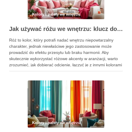
Kolory i palety we wnętrzu
Jak używać różu we wnętrzu: klucz do stylowych akcentów i harmonii kolorystycznej
Róż to kolor, który potrafi nadać wnętrzu niepowtarzalny
charakter, jednak niewłaściwe jego zastosowanie może
prowadzić do efektu przesytu lub braku harmonii. Aby
skutecznie wykorzystać różowe akcenty w aranżacji, warto
zrozumieć, jak dobierać odcienie, łączyć je z innymi kolorami
oraz wybierać odpowiednie materiały. Dzięki tym
wskazówkom stworzysz przestrzeń, która zachwyca estetyką
…
Kolory i palety we wnętrzu