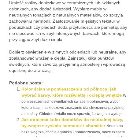
Umieść rośliny doniczkowe w ceramicznych lub szklanych
osłonkach, aby dodać świeżości. Wybierz meble w
neutralnych tonacjach z naturalnych materiałów, co sprzyja
zachowaniu harmonii. Zastosowanie mięsistych tekstur w
poduszkach czy pledach doda przytulności, ale pamiętaj, aby
nie stosować ich w zbyt intensywnych barwach, które mogą
przyciągać zbyt dużo ciepła.
Dobierz oświetlenie w zimnych odcieniach lub neutralne, aby
zbalansować wrażenie ciepła. Zainstaluj kilka punktów
świetlnych, które stworzą przyjemną atmosferę i wprowadzą
equilibrię do aranżacji.
Podobne posty:
Kolor ścian w pomieszczeniu od północy: jak
wybrać barwy, które rozświetlą i ocieplą wnętrze
W
pomieszczeniach oświetlanych światłem północnym, wybór
koloru ścian ma kluczowe znaczenie dla stworzenia przytulnej
atmosfery. Chłodne światło może sprawić, że wnętrze wydaje...
Jak dobierać kolor dodatków do neutralnej bazy,
by wnętrze zyskało harmonię i charakter
Neutralna
baza wnętrza, choć elegancka i ponadczasowa, może czasem