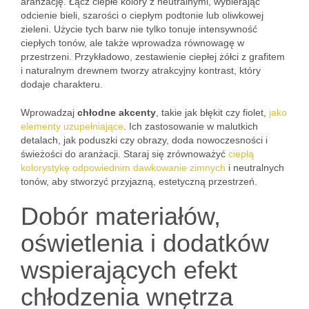
aranżację. Łącz ciepłe kolory z neutralnymi, wybierając
odcienie bieli, szarości o ciepłym podtonie lub oliwkowej
zieleni. Użycie tych barw nie tylko tonuje intensywność
ciepłych tonów, ale także wprowadza równowagę w
przestrzeni. Przykładowo, zestawienie ciepłej żółci z grafitem
i naturalnym drewnem tworzy atrakcyjny kontrast, który
dodaje charakteru.
Wprowadzaj
chłodne akcenty
, takie jak błękit czy fiolet,
jako
elementy uzupełniające
. Ich zastosowanie w malutkich
detalach, jak poduszki czy obrazy, doda nowoczesności i
świeżości do aranżacji. Staraj się zrównoważyć
ciepłą
kolorystykę odpowiednim dawkowanie zimnych
i neutralnych
tonów, aby stworzyć przyjazną, estetyczną przestrzeń.
Dobór materiałów,
oświetlenia i dodatków
wspierających efekt
chłodzenia wnętrza