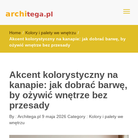
architega.pl
Home
/
Kolory i palety we wnętrzu
/
Akcent kolorystyczny na kanapie: jak dobrać barwę, by
ożywić wnętrze bez przesady
Akcent kolorystyczny na
kanapie: jak dobrać barwę,
by ożywić wnętrze bez
przesady
By :
Architega.pl
9 maja 2026
Category :
Kolory i palety we
wnętrzu