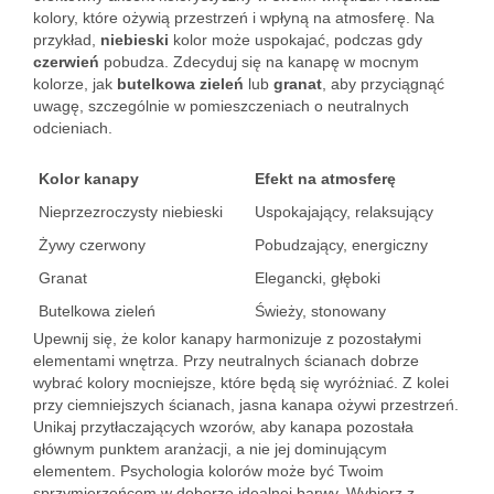
kolory, które ożywią przestrzeń i wpłyną na atmosferę. Na
przykład,
niebieski
kolor może uspokajać, podczas gdy
czerwień
pobudza. Zdecyduj się na kanapę w mocnym
kolorze, jak
butelkowa zieleń
lub
granat
, aby przyciągnąć
uwagę, szczególnie w pomieszczeniach o neutralnych
odcieniach.
Kolor kanapy
Efekt na atmosferę
Nieprzezroczysty niebieski
Uspokajający, relaksujący
Żywy czerwony
Pobudzający, energiczny
Granat
Elegancki, głęboki
Butelkowa zieleń
Świeży, stonowany
Upewnij się, że kolor kanapy harmonizuje z pozostałymi
elementami wnętrza. Przy neutralnych ścianach dobrze
wybrać kolory mocniejsze, które będą się wyróżniać. Z kolei
przy ciemniejszych ścianach, jasna kanapa ożywi przestrzeń.
Unikaj przytłaczających wzorów, aby kanapa pozostała
głównym punktem aranżacji, a nie jej dominującym
elementem. Psychologia kolorów może być Twoim
sprzymierzeńcem w doborze idealnej barwy. Wybierz z