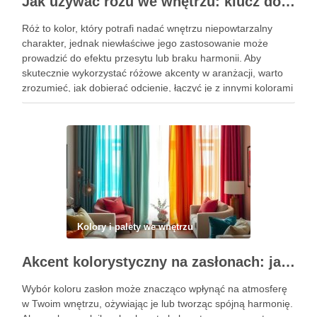
Jak używać różu we wnętrzu: klucz do stylowych akcentów i harmonii kolorystycznej
Róż to kolor, który potrafi nadać wnętrzu niepowtarzalny
charakter, jednak niewłaściwe jego zastosowanie może
prowadzić do efektu przesytu lub braku harmonii. Aby
skutecznie wykorzystać różowe akcenty w aranżacji, warto
zrozumieć, jak dobierać odcienie, łączyć je z innymi kolorami
oraz wybierać odpowiednie materiały. Dzięki tym
wskazówkom stworzysz przestrzeń, która zachwyca estetyką
…
Kolory i palety we wnętrzu
Akcent kolorystyczny na zasłonach: jak dobrać barwę, która ożywi i zharmonizuje wnętrze
Wybór koloru zasłon może znacząco wpłynąć na atmosferę
w Twoim wnętrzu, ożywiając je lub tworząc spójną harmonię.