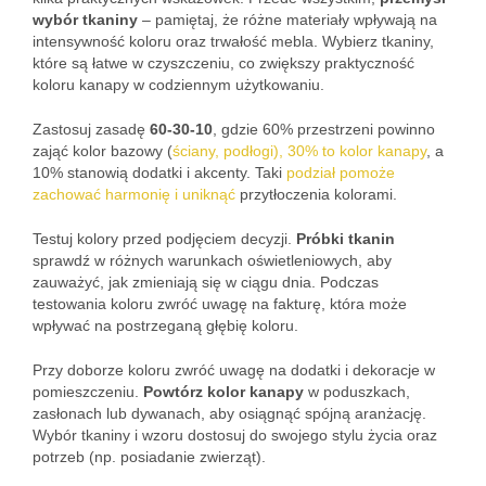
wybór tkaniny
– pamiętaj, że różne materiały wpływają na
intensywność koloru oraz trwałość mebla. Wybierz tkaniny,
które są łatwe w czyszczeniu, co zwiększy praktyczność
koloru kanapy w codziennym użytkowaniu.
Zastosuj zasadę
60-30-10
, gdzie 60% przestrzeni powinno
zająć kolor bazowy (
ściany, podłogi), 30% to kolor kanapy
, a
10% stanowią dodatki i akcenty. Taki
podział pomoże
zachować harmonię i uniknąć
przytłoczenia kolorami.
Testuj kolory przed podjęciem decyzji.
Próbki tkanin
sprawdź w różnych warunkach oświetleniowych, aby
zauważyć, jak zmieniają się w ciągu dnia. Podczas
testowania koloru zwróć uwagę na fakturę, która może
wpływać na postrzeganą głębię koloru.
Przy doborze koloru zwróć uwagę na dodatki i dekoracje w
pomieszczeniu.
Powtórz kolor kanapy
w poduszkach,
zasłonach lub dywanach, aby osiągnąć spójną aranżację.
Wybór tkaniny i wzoru dostosuj do swojego stylu życia oraz
potrzeb (np. posiadanie zwierząt).