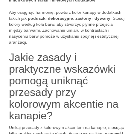
limonkowych ścian
i
miętowych dodatków
.
Aby osiągnąć harmonię, powtórz kolor kanapy w dodatkach,
takich jak
poduszki dekoracyjne
,
zasłony
i
dywany
. Stosuj
kolory według koła barw, aby stworzyć płynne przejścia
między barwami. Zachowanie umiaru w kontrastach i
nasyceniu barw pomoże w uzyskaniu spójnej i estetycznej
aranżacji.
Jakie zasady i
praktyczne wskazówki
pomogą uniknąć
przesady przy
kolorowym akcentie na
kanapie?
Unikaj przesady z kolorowym akcentem na kanapie, stosując
kilka praktycznych wskazówek. Przede wszystkim,
przemyśl