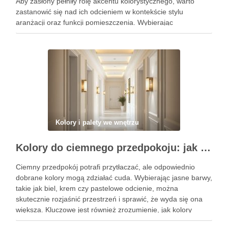
Aby zasłony pełniły rolę akcentu kolorystycznego, warto
zastanowić się nad ich odcieniem w kontekście stylu
aranżacji oraz funkcji pomieszczenia. Wybierając
odpowiednie barwy, możesz nie tylko podkreślić charakter
przestrzeni, ale także wpłynąć na nastrój …
Kolory i palety we wnętrzu
Kolory do ciemnego przedpokoju: jak wybrać barwy i oświetlenie, by optycznie rozjaśnić i powiększyć przestrzeń
Ciemny przedpokój potrafi przytłaczać, ale odpowiednio
dobrane kolory mogą zdziałać cuda. Wybierając jasne barwy,
takie jak biel, krem czy pastelowe odcienie, można
skutecznie rozjaśnić przestrzeń i sprawić, że wyda się ona
większa. Kluczowe jest również zrozumienie, jak kolory
wpływają na percepcję pomieszczenia, co pozwoli na