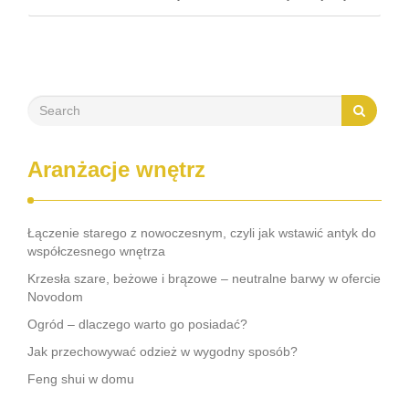
zaskakujące. Zatem jak urządzić mały salon z jadalnią?
Salon i jadalnia – wyposażenie …
Aranżacje wnętrz
Łączenie starego z nowoczesnym, czyli jak wstawić antyk do
współczesnego wnętrza
Krzesła szare, beżowe i brązowe – neutralne barwy w ofercie
Novodom
Ogród – dlaczego warto go posiadać?
Jak przechowywać odzież w wygodny sposób?
Feng shui w domu