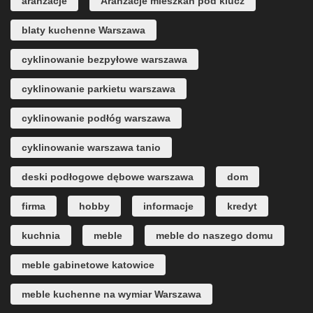
aranżacje
Aranżacje mieszkań pod klucz
blaty kuchenne Warszawa
cyklinowanie bezpyłowe warszawa
cyklinowanie parkietu warszawa
cyklinowanie podłóg warszawa
cyklinowanie warszawa tanio
deski podłogowe dębowe warszawa
dom
firma
hobby
informacje
kredyt
kuchnia
meble
meble do naszego domu
meble gabinetowe katowice
meble kuchenne na wymiar Warszawa