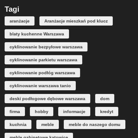
Tagi
aranżacje
Aranżacje mieszkań pod klucz
blaty kuchenne Warszawa
cyklinowanie bezpyłowe warszawa
cyklinowanie parkietu warszawa
cyklinowanie podłóg warszawa
cyklinowanie warszawa tanio
deski podłogowe dębowe warszawa
dom
firma
hobby
informacje
kredyt
kuchnia
meble
meble do naszego domu
meble gabinetowe katowice