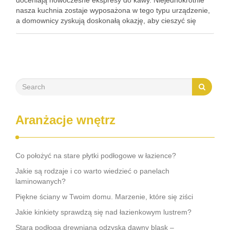
doceniają nowoczesne ekspresy do kawy. Niejednokrotnie
nasza kuchnia zostaje wyposażona w tego typu urządzenie,
a domownicy zyskują doskonałą okazję, aby cieszyć się
wyjątkowym smakiem i aromatem w domowym zaciszu. Jak
dbać o ekspres do kawy, aby …
Aranżacje wnętrz
Co położyć na stare płytki podłogowe w łazience?
Jakie są rodzaje i co warto wiedzieć o panelach
laminowanych?
Piękne ściany w Twoim domu. Marzenie, które się ziści
Jakie kinkiety sprawdzą się nad łazienkowym lustrem?
Stara podłoga drewniana odzyska dawny blask –