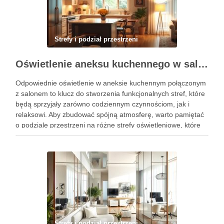
Strefy i podział przestrzeni
Oświetlenie aneksu kuchennego w salonie: jak zbudować funkcjonalne i spójne strefy światła
Odpowiednie oświetlenie w aneksie kuchennym połączonym
z salonem to klucz do stworzenia funkcjonalnych stref, które
będą sprzyjały zarówno codziennym czynnościom, jak i
relaksowi. Aby zbudować spójną atmosferę, warto pamiętać
o podziale przestrzeni na różne strefy oświetleniowe, które
odpowiadają ich przeznaczeniu. Dzięki właściwemu doborowi
barwy oraz natężenia światła, możesz nie tylko …
Strefy i podział przestrzeni