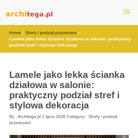
architega.pl
Home
/
Strefy i podział przestrzeni
/
Lamele jako lekka ścianka działowa w salonie: praktyczny
podział stref i stylowa dekoracja
Lamele jako lekka ścianka
działowa w salonie:
praktyczny podział stref i
stylowa dekoracja
By :
Architega.pl
2 lipca 2026
Category :
Strefy i podział
przestrzeni