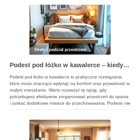
Strefy i podział przestrzeni
Podest pod łóżko w kawalerce – kiedy warto wybrać to rozwiązanie dla wygody i prywatności?
Podest pod łóżko w kawalerce to praktyczne rozwiązanie,
które może znacząco wpłynąć na komfort oraz prywatność w
małym mieszkaniu. Warto rozważyć tę opcję, gdy
potrzebujesz efektywnie zorganizować przestrzeń do spania
i zyskać dodatkowe miejsce do przechowywania. Podesty nie
tylko wydzielają strefy, ale także mogą być funkcjonalnym
elementem aranżacji. W niniejszym …