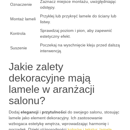
Zaznacz miejsce montażu, uwzględniając
Oznaczenie
odstępy.
Przyklej lub przykręć lamele do ściany lub
Montaż lameli
listwy.
Sprawdzaj poziom i pion, aby zapewnić
Kontrola
estetyczny efekt.
Poczekaj na wyschnięcie kleju przed dalszą
Suszenie
interwencją.
Jakie zalety
dekoracyjne mają
lamele w aranżacji
salonu?
Dodaj
elegancji
i
przytulności
do swojego salonu, stosując
lamele jako element dekoracyjny. Ich zastosowanie
wzbogaca estetykę wnętrza, wprowadzając harmonię i
porządek. Dzięki różnorodności
kolorów i tekstur, lamele