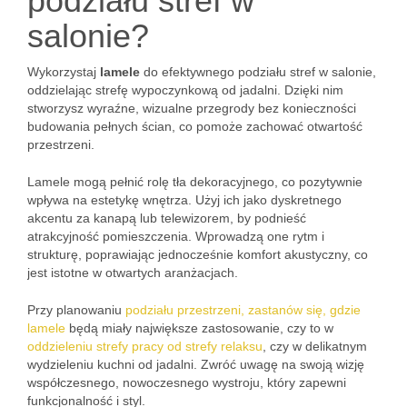
podziału stref w
salonie?
Wykorzystaj
lamele
do efektywnego podziału stref w salonie,
oddzielając strefę wypoczynkową od jadalni. Dzięki nim
stworzysz wyraźne, wizualne przegrody bez konieczności
budowania pełnych ścian, co pomoże zachować otwartość
przestrzeni.
Lamele mogą pełnić rolę tła dekoracyjnego, co pozytywnie
wpływa na estetykę wnętrza. Użyj ich jako dyskretnego
akcentu za kanapą lub telewizorem, by podnieść
atrakcyjność pomieszczenia. Wprowadzą one rytm i
strukturę, poprawiając jednocześnie komfort akustyczny, co
jest istotne w otwartych aranżacjach.
Przy planowaniu
podziału przestrzeni, zastanów się, gdzie
lamele
będą miały największe zastosowanie, czy to w
oddzieleniu strefy pracy od strefy relaksu
, czy w delikatnym
wydzieleniu kuchni od jadalni. Zwróć uwagę na swoją wizję
współczesnego, nowoczesnego wystroju, który zapewni
funkcjonalność i styl.