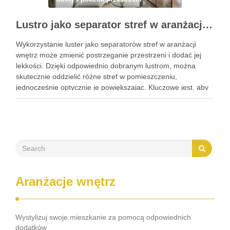
Lustro jako separator stref w aranżacji wnętrz: praktyczne sposoby na wyodrębnienie i optyczne powiększenie przestrzeni
Wykorzystanie luster jako separatorów stref w aranżacji
wnętrz może zmienić postrzeganie przestrzeni i dodać jej
lekkości. Dzięki odpowiednio dobranym lustrom, można
skutecznie oddzielić różne stref w pomieszczeniu,
jednocześnie optycznie je powiększając. Kluczowe jest, aby
zrozumieć, jakie cechy luster wpływają na ich funkcjonalność
w tej roli. W dalszej części artykułu odkryjesz …
Aranżacje wnętrz
Wystylizuj swoje mieszkanie za pomocą odpowiednich
dodatków