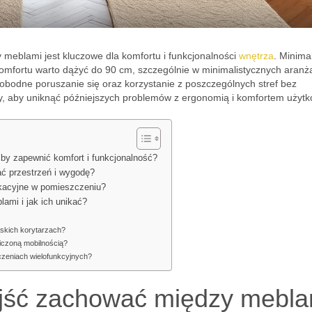
meblami jest kluczowe dla komfortu i funkcjonalności
wnętrza
. Minima
omfortu warto dążyć do 90 cm, szczególnie w minimalistycznych aranż
bodne poruszanie się oraz korzystanie z poszczególnych stref bez
y, aby uniknąć późniejszych problemów z ergonomią i komfortem użytk
by zapewnić komfort i funkcjonalność?
ć przestrzeń i wygodę?
ikacyjne w pomieszczeniu?
ami i jak ich unikać?
ąskich korytarzach?
iczoną mobilnością?
czeniach wielofunkcyjnych?
ejść zachować między mebla