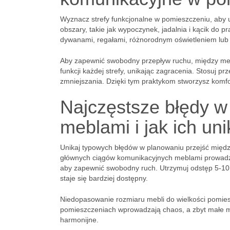
Wyznacz strefy funkcjonalne w pomieszczeniu, aby 
obszary, takie jak wypoczynek, jadalnia i kącik do p
dywanami, regałami, różnorodnym oświetleniem lub 
Aby zapewnić swobodny przepływ ruchu, między m
funkcji każdej strefy, unikając zagracenia. Stosuj pr
zmniejszania. Dzięki tym praktykom stworzysz komf
Najczęstsze błędy w
meblami i jak ich un
Unikaj typowych błędów w planowaniu przejść międ
głównych ciągów komunikacyjnych meblami prowadzi 
aby zapewnić swobodny ruch. Utrzymuj odstęp 5-10 c
staje się bardziej dostępny.
Niedopasowanie rozmiaru mebli do wielkości pomies
pomieszczeniach wprowadzają chaos, a zbyt małe mo
harmonijne.