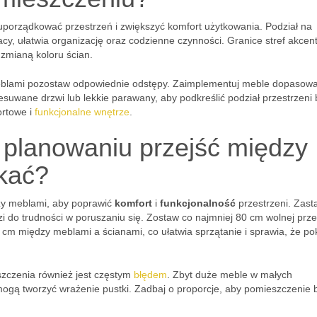
uporządkować przestrzeń i zwiększyć komfort użytkowania. Podział na
racy, ułatwia organizację oraz codzienne czynności. Granice stref akcent
zmianą koloru ścian.
eblami pozostaw odpowiednie odstępy. Zaimplementuj meble dopasow
zesuwane drzwi lub lekkie parawany, aby podkreślić podział przestrzeni 
ortowe i
funkcjonalne wnętrze
.
 planowaniu przejść między
ikać?
zy meblami, aby poprawić
komfort
i
funkcjonalność
przestrzeni. Zast
do trudności w poruszaniu się. Zostaw co najmniej 80 cm wolnej przes
m między meblami a ścianami, co ułatwia sprzątanie i sprawia, że po
zczenia również jest częstym
błędem
. Zbyt duże meble w małych
gą tworzyć wrażenie pustki. Zadbaj o proporcje, aby pomieszczenie 