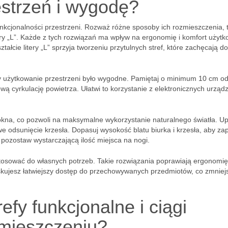
strzeń i wygodę?
unkcjonalności przestrzeni. Rozważ różne sposoby ich rozmieszczenia, 
itery „L”. Każde z tych rozwiązań ma wpływ na ergonomię i komfort użytk
łcie litery „L” sprzyja tworzeniu przytulnych stref, które zachęcają do
 użytkowanie przestrzeni było wygodne. Pamiętaj o minimum 10 cm o
wą cyrkulację powietrza. Ułatwi to korzystanie z elektronicznych urządz
kna, co pozwoli na maksymalne wykorzystanie naturalnego światła. Up
twe odsunięcie krzesła. Dopasuj wysokość blatu biurka i krzesła, aby za
 pozostaw wystarczającą ilość miejsca na nogi.
osować do własnych potrzeb. Takie rozwiązania poprawiają ergonomię
yskujesz łatwiejszy dostęp do przechowywanych przedmiotów, co zmniej
efy funkcjonalne i ciągi
mieszczeniu?