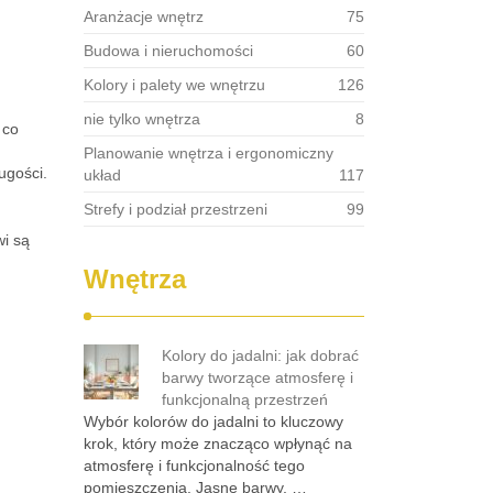
Aranżacje wnętrz
75
Budowa i nieruchomości
60
Kolory i palety we wnętrzu
126
nie tylko wnętrza
8
 co
Planowanie wnętrza i ergonomiczny
ugości.
układ
117
Strefy i podział przestrzeni
99
wi są
Wnętrza
Kolory do jadalni: jak dobrać
barwy tworzące atmosferę i
funkcjonalną przestrzeń
Wybór kolorów do jadalni to kluczowy
krok, który może znacząco wpłynąć na
atmosferę i funkcjonalność tego
pomieszczenia. Jasne barwy, …