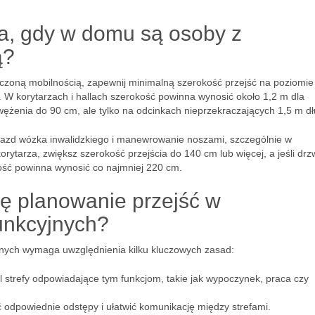
a, gdy w domu są osoby z
ą?
czoną mobilnością, zapewnij minimalną szerokość przejść na poziomie
 W korytarzach i hallach szerokość powinna wynosić około 1,2 m dla
żenia do 90 cm, ale tylko na odcinkach nieprzekraczających 1,5 m dł
jazd wózka inwalidzkiego i manewrowanie noszami, szczególnie w
rytarza, zwiększ szerokość przejścia do 140 cm lub więcej, a jeśli drz
kość powinna wynosić co najmniej 220 cm.
ię planowanie przejść w
unkcyjnych?
jnych wymaga uwzględnienia kilku kluczowych zasad:
l strefy odpowiadające tym funkcjom, takie jak wypoczynek, praca czy
 odpowiednie odstępy i ułatwić komunikację między strefami.