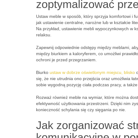
zoptymalizować prze
Ustaw meble w sposób, który sprzyja komfortowi i f
jak ustawienie centralne, narożne lub w kształcie l
Na przykład, ustawienie mebli wypoczynkowych w kszta
relaksu.
Zapewnij odpowiednie odstępy między meblami, aby
między biurkiem a kaloryferem, co umożliwi prawidło
ochroni je przed przegrzaniem.
Biurko
ustaw w dobrze oświetlonym miejscu, blisko
o
się, że nie utrudnia ono przejścia oraz umożliwia ła
sobie wygodną pozycję ciała podczas pracy, a także
Rozważ również meble na wymiar, które można dost
efektywność użytkowania przestrzeni. Dzięki nim z
konieczność schylania się czy sięgania po nie.
Jak zorganizować str
komunikacyjne w po