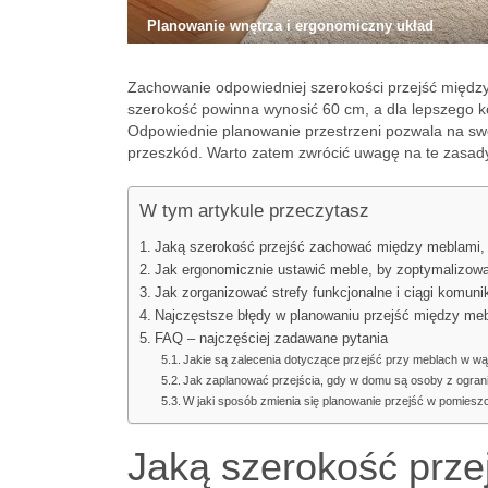
Planowanie wnętrza i ergonomiczny układ
Zachowanie odpowiedniej szerokości przejść między 
szerokość powinna wynosić 60 cm, a dla lepszego k
Odpowiednie planowanie przestrzeni pozwala na swo
przeszkód. Warto zatem zwrócić uwagę na te zasad
W tym artykule przeczytasz
Jaką szerokość przejść zachować między meblami, 
Jak ergonomicznie ustawić meble, by zoptymalizowa
Jak zorganizować strefy funkcjonalne i ciągi komun
Najczęstsze błędy w planowaniu przejść między mebl
FAQ – najczęściej zadawane pytania
Jakie są zalecenia dotyczące przejść przy meblach w w
Jak zaplanować przejścia, gdy w domu są osoby z ogran
W jaki sposób zmienia się planowanie przejść w pomiesz
Jaką szerokość prz