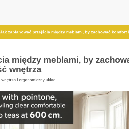
Jak zaplanować przejścia między meblami, by zachować komfort 
cia między meblami, by zachow
ść wnętrza
 wnętrza i ergonomiczny układ