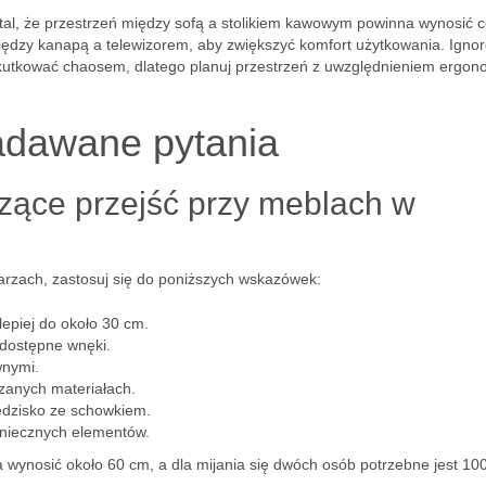
tal, że przestrzeń między sofą a stolikiem kawowym powinna wynosić 
ędzy kanapą a telewizorem, aby zwiększyć komfort użytkowania. Igno
kutkować chaosem, dlatego planuj przestrzeń z uwzględnieniem ergono
adawane pytania
czące przejść przy meblach w
arzach, zastosuj się do poniższych wskazówek:
lepiej do około 30 cm.
 dostępne wnęki.
wnymi.
rzanych materiałach.
iedzisko ze schowkiem.
oniecznych elementów.
 wynosić około 60 cm, a dla mijania się dwóch osób potrzebne jest 10