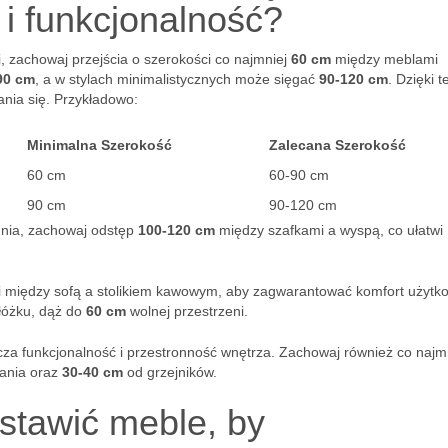
 i funkcjonalność?
, zachowaj przejścia o szerokości co najmniej
60 cm
między meblami
90 cm
, a w stylach minimalistycznych może sięgać
90-120 cm
. Dzięki 
nia się. Przykładowo:
Minimalna Szerokość
Zalecana Szerokość
60 cm
60-90 cm
90 cm
90-120 cm
hnia, zachowaj odstęp
100-120 cm
między szafkami a wyspą, co ułatwi
i między sofą a stolikiem kawowym, aby zagwarantować komfort użytk
 łóżku, dąż do
60 cm
wolnej przestrzeni.
icza funkcjonalność i przestronność wnętrza. Zachowaj również co najm
tania oraz
30-40 cm
od grzejników.
stawić meble, by