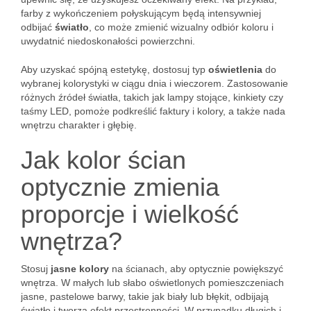
farby z wykończeniem połyskującym będą intensywniej
odbijać
światło
, co może zmienić wizualny odbiór koloru i
uwydatnić niedoskonałości powierzchni.
Aby uzyskać spójną estetykę, dostosuj typ
oświetlenia
do
wybranej kolorystyki w ciągu dnia i wieczorem. Zastosowanie
różnych źródeł światła, takich jak lampy stojące, kinkiety czy
taśmy LED, pomoże podkreślić faktury i kolory, a także nada
wnętrzu charakter i głębię.
Jak kolor ścian
optycznie zmienia
proporcje i wielkość
wnętrza?
Stosuj
jasne kolory
na ścianach, aby optycznie powiększyć
wnętrza. W małych lub słabo oświetlonych pomieszczeniach
jasne, pastelowe barwy, takie jak biały lub błękit, odbijają
światło i tworzą efekt przestronności. W przypadku długich i