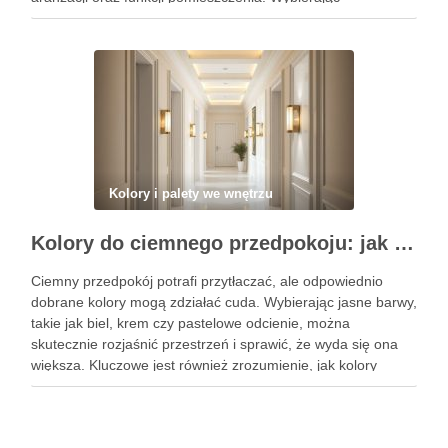
odpowiednie barwy, możesz nie tylko podkreślić charakter
przestrzeni, ale także wpłynąć na nastrój …
Kolory i palety we wnętrzu
Kolory do ciemnego przedpokoju: jak wybrać barwy i oświetlenie, by optycznie rozjaśnić i powiększyć przestrzeń
Ciemny przedpokój potrafi przytłaczać, ale odpowiednio
dobrane kolory mogą zdziałać cuda. Wybierając jasne barwy,
takie jak biel, krem czy pastelowe odcienie, można
skutecznie rozjaśnić przestrzeń i sprawić, że wyda się ona
większa. Kluczowe jest również zrozumienie, jak kolory
wpływają na percepcję pomieszczenia, co pozwoli na
stworzenie przyjemnej i przestronnej atmosfery. …