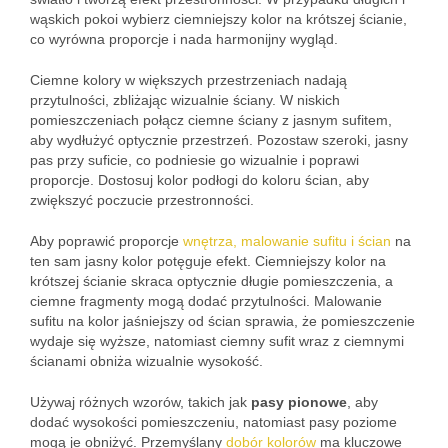
wąskich pokoi wybierz ciemniejszy kolor na krótszej ścianie,
co wyrówna proporcje i nada harmonijny wygląd.
Ciemne kolory w większych przestrzeniach nadają
przytulności, zbliżając wizualnie ściany. W niskich
pomieszczeniach połącz ciemne ściany z jasnym sufitem,
aby wydłużyć optycznie przestrzeń. Pozostaw szeroki, jasny
pas przy suficie, co podniesie go wizualnie i poprawi
proporcje. Dostosuj kolor podłogi do koloru ścian, aby
zwiększyć poczucie przestronności.
Aby poprawić proporcje
wnętrza, malowanie sufitu i ścian
na
ten sam jasny kolor potęguje efekt. Ciemniejszy kolor na
krótszej ścianie skraca optycznie długie pomieszczenia, a
ciemne fragmenty mogą dodać przytulności. Malowanie
sufitu na kolor jaśniejszy od ścian sprawia, że pomieszczenie
wydaje się wyższe, natomiast ciemny sufit wraz z ciemnymi
ścianami obniża wizualnie wysokość.
Używaj różnych wzorów, takich jak
pasy pionowe
, aby
dodać wysokości pomieszczeniu, natomiast pasy poziome
mogą je obniżyć. Przemyślany
dobór kolorów
ma kluczowe