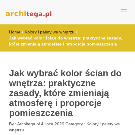
architega.pl
Home
/
Kolory i palety we wnętrzu
/
Jak wybrać kolor ścian do wnętrza: praktyczne zasady,
które zmieniają atmosferę i proporcje pomieszczenia
Jak wybrać kolor ścian do
wnętrza: praktyczne
zasady, które zmieniają
atmosferę i proporcje
pomieszczenia
By :
Architega.pl
4 lipca 2026
Category :
Kolory i palety we
wnętrzu