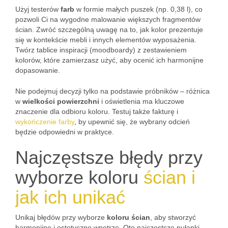
Użyj testerów
farb
w formie małych puszek (np. 0,38 l), co
pozwoli Ci na wygodne malowanie większych fragmentów
ścian. Zwróć szczególną uwagę na to, jak kolor prezentuje
się w kontekście mebli i innych elementów wyposażenia.
Twórz tablice inspiracji (moodboardy) z zestawieniem
kolorów, które zamierzasz użyć, aby ocenić ich harmonijne
dopasowanie.
Nie podejmuj decyzji tylko na podstawie próbników – różnica
w
wielkości powierzchni
i oświetlenia ma kluczowe
znaczenie dla odbioru koloru. Testuj także fakturę i
wykończenie farby
, by upewnić się, że wybrany odcień
będzie odpowiedni w praktyce.
Najczęstsze błędy przy
wyborze koloru
ścian i
jak ich unikać
Unikaj błędów przy wyborze
koloru ścian
, aby stworzyć
harmonijne i estetyczne wnętrze. Oto najczęstsze pułapki