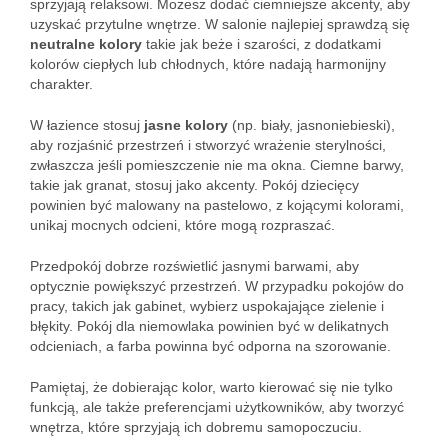
sprzyjają relaksowi. Możesz dodać ciemniejsze akcenty, aby
uzyskać przytulne wnętrze. W salonie najlepiej sprawdzą się
neutralne kolory
takie jak beże i szarości, z dodatkami
kolorów ciepłych lub chłodnych, które nadają harmonijny
charakter.
W łazience stosuj
jasne kolory
(np. biały, jasnoniebieski),
aby rozjaśnić przestrzeń i stworzyć wrażenie sterylności,
zwłaszcza jeśli pomieszczenie nie ma okna. Ciemne barwy,
takie jak granat, stosuj jako akcenty. Pokój dziecięcy
powinien być malowany na pastelowo, z kojącymi kolorami,
unikaj mocnych odcieni, które mogą rozpraszać.
Przedpokój dobrze rozświetlić jasnymi barwami, aby
optycznie powiększyć przestrzeń. W przypadku pokojów do
pracy, takich jak gabinet, wybierz uspokajające zielenie i
błękity. Pokój dla niemowlaka powinien być w delikatnych
odcieniach, a farba powinna być odporna na szorowanie.
Pamiętaj, że dobierając kolor, warto kierować się nie tylko
funkcją, ale także preferencjami użytkowników, aby tworzyć
wnętrza, które sprzyjają ich dobremu samopoczuciu.