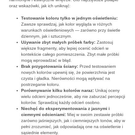
oraz wskazówki, jak ich uniknąć:
Testowanie koloru tylko w jednym oświetleniu:
Zawsze sprawdzaj, jak kolor wygląda w różnych
warunkach oświetleniowych — zarówno przy świetle
dziennym, jak i sztucznym.
Używanie zbyt małych próbek farby:
Zastosuj
większe fragmenty, aby lepiej ocenić odcień w
kontekście całego pomieszczenia. Zbyt małe próbki
mogą wprowadzać w błąd.
Brak przygotowania ściany:
Przed testowaniem
nowych kolorów upewnij się, że powierzchnia jest
czysta i gładka. Nierówności mogą wpływać na
postrzeganie koloru.
Porównywanie kilku kolorów naraz:
Unikaj oceny
wielu odcieni jednocześnie, aby nie zaburzać percepcji
kolorów. Sprawdzaj każdy odcień osobno.
Niechęć do eksperymentowania z jasnymi i
ciemnymi odcieniami:
Miej w swoim zestawie próbki
zarówno jaśniejszych, jak i ciemniejszych tonów, aby w
pełni zrozumieć, jak odpowiadają one na oświetlenie i
sąsiednie elementy.