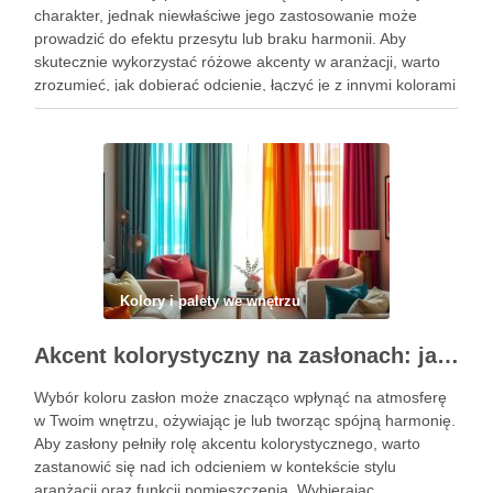
charakter, jednak niewłaściwe jego zastosowanie może
prowadzić do efektu przesytu lub braku harmonii. Aby
skutecznie wykorzystać różowe akcenty w aranżacji, warto
zrozumieć, jak dobierać odcienie, łączyć je z innymi kolorami
oraz wybierać odpowiednie materiały. Dzięki tym
wskazówkom stworzysz przestrzeń, która zachwyca estetyką
…
Kolory i palety we wnętrzu
Akcent kolorystyczny na zasłonach: jak dobrać barwę, która ożywi i zharmonizuje wnętrze
Wybór koloru zasłon może znacząco wpłynąć na atmosferę
w Twoim wnętrzu, ożywiając je lub tworząc spójną harmonię.
Aby zasłony pełniły rolę akcentu kolorystycznego, warto
zastanowić się nad ich odcieniem w kontekście stylu
aranżacji oraz funkcji pomieszczenia. Wybierając